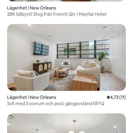
Lägenhet i New Orleans
2BR Sällsynt! Steg från French Qtr | Mayfair Hotel
Lägenhet i New Orleans
4,73 av 5 i 
4,73 (11)
Svit med 3 sovrum och pool, gångavstånd till FQ