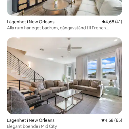
Lägenhet i New Orleans
4,68 av 5 i g
4,68 (41)
Alla rum har eget badrum, gångavstånd till French
Quarter
Lägenhet i New Orleans
4,58 av 5 i g
4,58 (65)
Elegant boende i Mid City