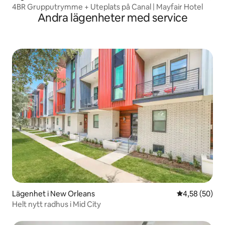
4BR Grupputrymme + Uteplats på Canal | Mayfair Hotel
Andra lägenheter med service
Lägenhet i New Orleans
4,58 av 5 i g
4,58 (50)
Helt nytt radhus i Mid City