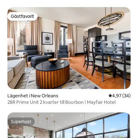
Gästfavorit
Gästfavorit
Lägenhet i New Orleans
4,97 av 5 i g
4,97 (34)
2BR Prime Unit 2 kvarter till Bourbon | Mayfair Hotel
Superhost
Superhost