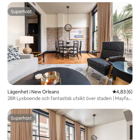
Superhost
Superhost
Lägenhet i New Orleans
4,83 av 5 i 
4,83 (6)
2BR Lyxboende och fantastisk utsikt över staden | Mayfair
Hotel
Superhost
Superhost