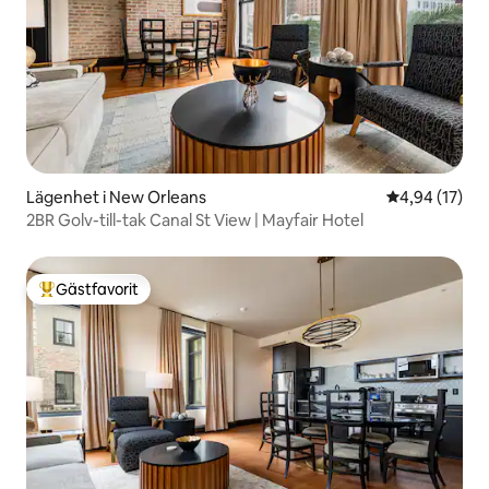
Lägenhet i New Orleans
4,94 av 5 i g
4,94 (17)
2BR Golv-till-tak Canal St View | Mayfair Hotel
Gästfavorit
Populär gästfavorit