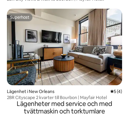
Superhost
Superhost
Lägenhet i New Orleans
5 av 5 i 
5 (4)
2BR Cityscape 2 kvarter till Bourbon | Mayfair Hotel
Lägenheter med service och med
tvättmaskin och torktumlare