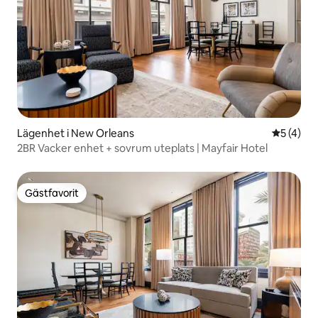
Lägenhet i New Orleans
5 av 5 i 
5 (4)
2BR Vacker enhet + sovrum uteplats | Mayfair Hotel
Gästfavorit
Gästfavorit