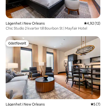
Lägenhet i New Orleans
4,92 av 5 i g
4,92 (12)
Chic Studio 2 kvarter till Bourbon St | Mayfair Hotel
Gästfavorit
Gästfavorit
Lägenhet i New Orleans
5 av 5 i 
5 (7)