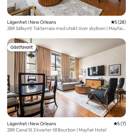
Lägenhet i New Orleans
5 av 5 i g
5 (28)
2BR Sällsynt! Takterrass med utsikt över skylinen | Mayfair
Hotel
Gästfavorit
Gästfavorit
Lägenhet i New Orleans
5 av 5 i 
5 (7)
2BR Canal St 2 kvarter till Bourbon | Mayfair Hotel