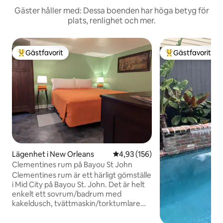
Gäster håller med: Dessa boenden har höga betyg för
plats, renlighet och mer.
Gästfavorit
Gästfavorit
Populär gästfavorit
Populär gästfavor
Lägenhet i New Orleans
4,93 av 5 i genomsnittligt bet
4,93 (156)
Clementines rum på Bayou St John
Clementines rum är ett härligt gömställe
i Mid City på Bayou St. John. Det är helt
enkelt ett sovrum/badrum med
kakeldusch, tvättmaskin/torktumlare
och dubbelsäng. Dörren ligger bredvid
ett lusthus för utomhustid och