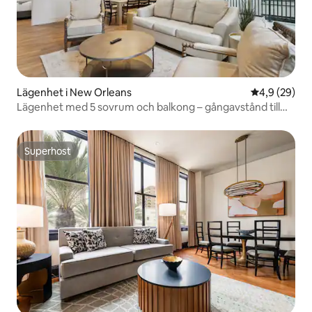
Lägenhet i New Orleans
4,9 av 5 i g
4,9 (29)
Lägenhet med 5 sovrum och balkong – gångavstånd till
FQ
Superhost
Superhost