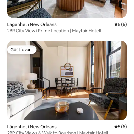
Lägenhet i New Orleans
5 av 5 i 
5 (6)
2BR City View i Prime Location | Mayfair Hotell
Gästfavorit
Gästfavorit
Lägenhet i New Orleans
5 av 5 i 
5 (6)
2BR City Views & Walk to Bourbon | Mayfair Hotell