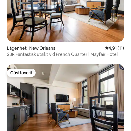
Lägenhet i New Orleans
4,91 av 5 i 
4,91 (11)
2BR Fantastisk utsikt vid French Quarter | Mayfair Hotel
Gästfavorit
Gästfavorit