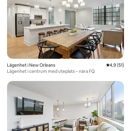
Lägenhet i New Orleans
4,9 av 5 i g
4,9 (51)
Lägenhet i centrum med uteplats – nära FQ