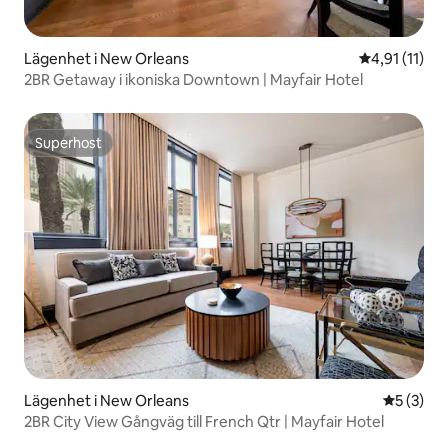
Lägenhet i New Orleans
4,91 av 5 i 
4,91 (11)
2BR Getaway i ikoniska Downtown | Mayfair Hotel
Superhost
Superhost
Lägenhet i New Orleans
5 av 5 i 
5 (3)
2BR City View Gångväg till French Qtr | Mayfair Hotel