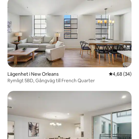
Lägenhet i New Orleans
4,68 av 5 i g
4,68 (34)
Rymligt 5BD, Gångväg till French Quarter