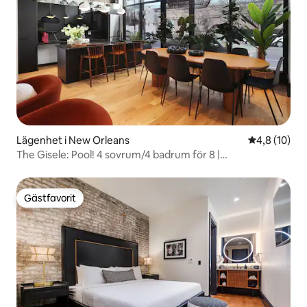
Lägenhet i New Orleans
4,8 av 5 i g
4,8 (10)
The Gisele: Pool! 4 sovrum/4 badrum för 8 |
Spårvagnshållplats
Gästfavorit
Gästfavorit