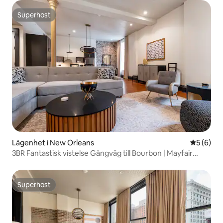
Superhost
Superhost
Lägenhet i New Orleans
5 av 5 i 
5 (6)
3BR Fantastisk vistelse Gångväg till Bourbon | Mayfair
Hotel
Superhost
Superhost