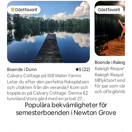
Gästfavorit
Gästfavorit
Populär gästfavorit
Gästfavorit
Boende i Raleigh
Raleigh Risque' Ro
Boende i Dunn
5 av 5 i genomsnittligt be
5 (22)
lekrum
Raleigh Risqué Roo
Calvary Cottage på Still Water Farms
tillflyktsort enda
Letar du efter den perfekta fiskeplatsen
för par som värdes
och utsikten från din veranda? Kom och
och oförglömliga uppleve
koppla av på Calvary Cottage. Denna 62
vi inte är det billi
tunnland stora gård med en privat 27
och det är avsiktl
Populära bekvämligheter för
tunnland stor sjö kommer att förvåna
rengöringsprotokol
dig med sin lantliga charm och stadens
semesterboenden i Newton Grove
bekvämligheter ti
bekvämlighet, med nybakat bröd och
utformade utrymm
färska ägg från gården att vakna till. Njut
gästomsorg – varje
av en naturskön tur i en flott runt sjön
för att överträffa fö