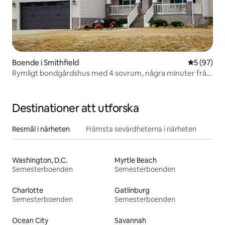
Boende i Smithfield
5 av 5 i g
5 (97)
Rymligt bondgårdshus med 4 sovrum, några minuter från
outlets
Destinationer att utforska
Resmål i närheten
Främsta sevärdheterna i närheten
Washington, D.C.
Myrtle Beach
Semesterboenden
Semesterboenden
Charlotte
Gatlinburg
Semesterboenden
Semesterboenden
Ocean City
Savannah