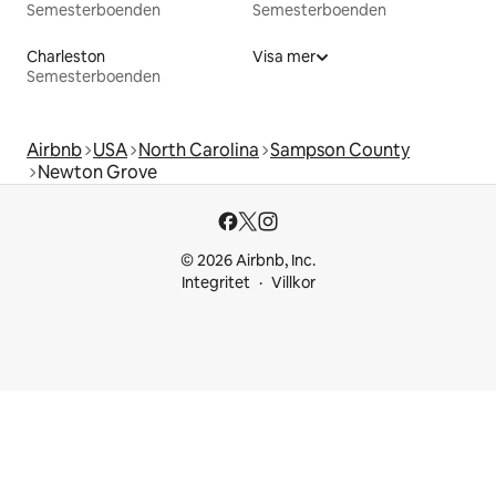
Semesterboenden
Semesterboenden
Charleston
Visa mer
Semesterboenden
Airbnb
USA
North Carolina
Sampson County
Newton Grove
© 2026 Airbnb, Inc.
Integritet
Villkor