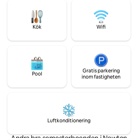
eller promenera längs fastigheten,
konsekventa 5-st
samtidigt som du träffar några av våra
återspeglar upplev
vänliga gårdsdjur. Rabatt för militärer,
badtunna, egen in
veteraner och räddningspersonal. Skicka
beläget i Raleigh.
ett meddelande till värden för detaljer.
Kök
Wifi
Gratis parkering
Pool
inom fastigheten
Luftkonditionering