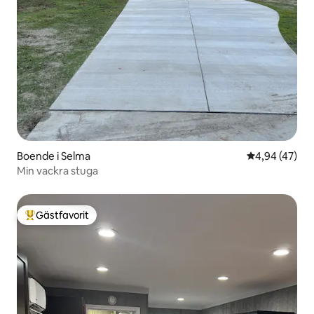
Boende i Selma
4,94 av 5 i g
4,94 (47)
Min vackra stuga
Gästfavorit
Populär gästfavorit