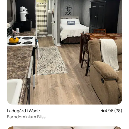
Ladugård i Wade
4,96 av 5 i g
4,96 (78)
Barndominium Bliss