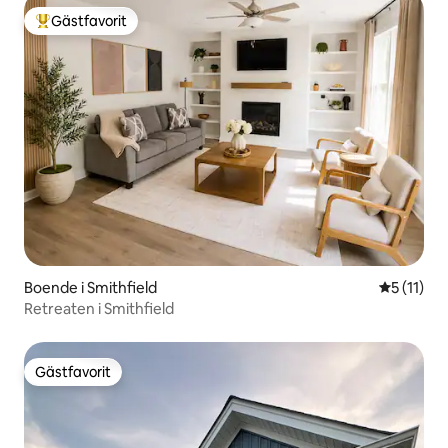
Gästfavorit
Populär gästfavorit
Boende i Smithfield
5 av 5 i 
5 (11)
Retreaten i Smithfield
Gästfavorit
Gästfavorit