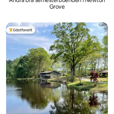
Andra bra semesterboenden i Newton
Grove
Gästfavorit
Populär gästfavorit