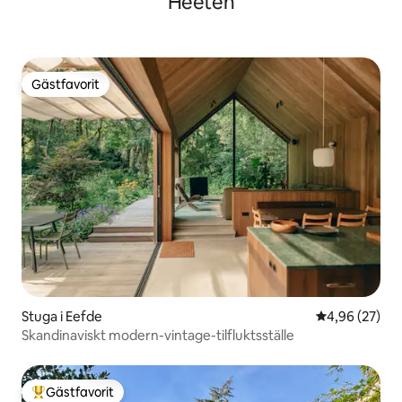
Heeten
Gästfavorit
Gästfavorit
Stuga i Eefde
4,96 av 5 i g
4,96 (27)
Skandinaviskt modern-vintage-tilfluktsställe
Gästfavorit
Populär gästfavorit