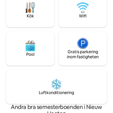
köksredskap) och en dubbelbädd med
och en fantastisk s
resårmadrass. Erbjudandet är UTAN
hundägare: Boend
frukost. Ibland är det möjligt att boka 1
Kök
Wifi
natt. (Grill finns att hyra)
Gratis parkering
Pool
inom fastigheten
Luftkonditionering
Andra bra semesterboenden i Nieuw