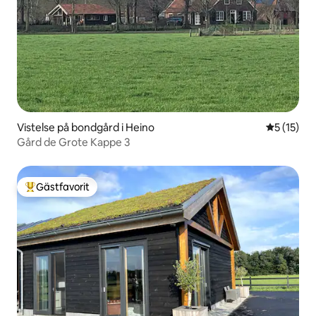
Vistelse på bondgård i Heino
5 av 5 i g
5 (15)
Gård de Grote Kappe 3
Gästfavorit
Populär gästfavorit