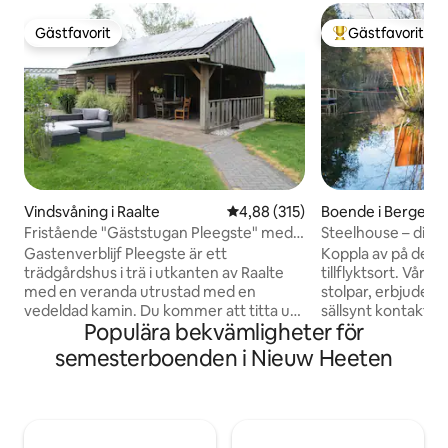
Gästfavorit
Gästfavorit
Gästfavorit
Populär gästfavor
Vindsvåning i Raalte
4,88 av 5 i genomsnittligt bet
4,88 (315)
Boende i Bergent
Fristående "Gäststugan Pleegste" med
Steelhouse – din s
veranda
Gastenverblijf Pleegste är ett
Koppla av på denna 
trädgårdshus i trä i utkanten av Raalte
tillflyktsort. Vårt
med en veranda utrustad med en
stolpar, erbjuder 
vedeldad kamin. Du kommer att titta ut
sällsynt kontakt 
Populära bekvämligheter för
över ängarna. Med egen ingång
i bastun för en lugn
erbjuder det mycket avskildhet.
högsta punkt över 
semesterboenden i Nieuw Heeten
Pensionatet består av ett stort rum
sittgrupp med en 
(med centralvärme), med en sitt- och
mysig. Njut av film
matplats, ett pentry (kylskåp,
och högtalare för 
induktionshäll med 2 plattor, kombinerad
Utanför väntar et
mikrovågsugn, kaffebryggare,
en solstol, utomhu