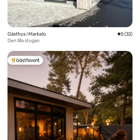
Gästhus i Markelo
5 av 5 i g
5 (32)
Den lilla stugan
Gästfavorit
Populär gästfavorit