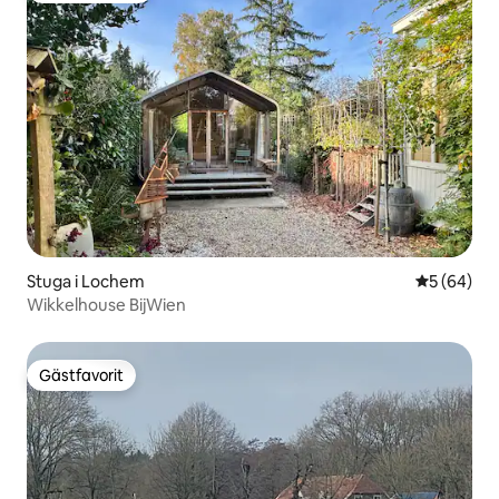
Stuga i Lochem
5 av 5 i g
5 (64)
Wikkelhouse BijWien
Gästfavorit
Gästfavorit