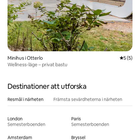
Minihus i Otterlo
5 av 5 i 
5 (5)
Wellness-läge – privat bastu
Destinationer att utforska
Resmål i närheten
Främsta sevärdheterna i närheten
London
Paris
Semesterboenden
Semesterboenden
Amsterdam
Bryssel