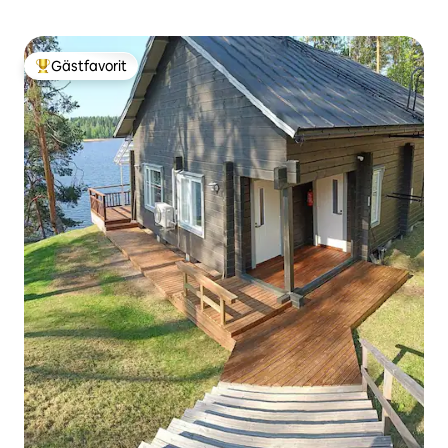
Gästfavorit
Populär gästfavorit