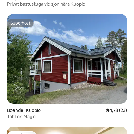
Privat bastustuga vid sjön nära Kuopio
Superhost
Superhost
Boende i Kuopio
4,78 av 5 i g
4,78 (23)
Tahkon Magic