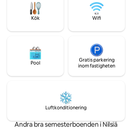
grundutrustat kök,
För dem som uppsk
stugsemester, int
Kök
Wifi
lyx! (:
Gratis parkering
Pool
inom fastigheten
Luftkonditionering
Andra bra semesterboenden i Nilsiä