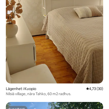
Lägenhet i Kuopio
4,73 av 5 i g
4,73 (30)
Nilsiä village, nära Tahko, 60 m2 radhus.