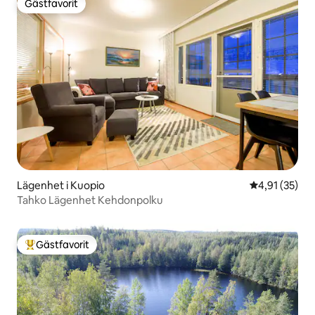
Gästfavorit
Gästfavorit
Lägenhet i Kuopio
4,91 av 5 i g
4,91 (35)
Tahko Lägenhet Kehdonpolku
Gästfavorit
Populär gästfavorit