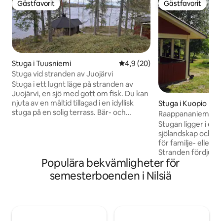
Gästfavorit
Gästfavorit
Gästfavorit
Gästfavorit
Stuga i Tuusniemi
4,9 av 5 i genomsnittligt be
4,9 (20)
Stuga vid stranden av Juojärvi
Stuga i ett lugnt läge på stranden av
Juojärvi, en sjö med gott om fisk. Du kan
njuta av en måltid tillagad i en idyllisk
Stuga i Kuopio
stuga på en solig terrass. Bär- och
Raappananiemi
svampskogar finns i närheten av stugan.
Stugan ligger i ett 
Denna stuga störs inte av elektriska
sjölandskap och lä
apparater, men den nödvändiga energin
för familje- eller 
genereras av solens kraft. Stämningen
Stranden fördjupa
skapas av en mysig öppen spis i stugan
Populära bekvämligheter för
gästerna har tillgå
och vad är vackrare än att laga
Tahko backarna oc
semesterboenden i Nilsiä
morgonkaffe utan brådska med en
ligger en bilresa bort. I hyran i
traditionell träkittel. Du värmer bastun
stugor, en separa
traditionellt med trä, där du kan koppla
och ved. I den ena
av i den magiska värmen från kaminen
vedeldad bastu oc
(bäddsoffa), i den