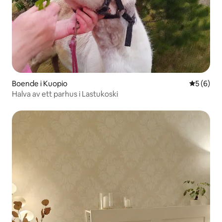
Boende i Kuopio
5 av 5 i 
5 (6)
Halva av ett parhus i Lastukoski