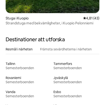
Stuga i Kuopio
4,81 av 5 i g
4,81 (43)
Strandstuga med bekvämligheter, i Kuopio Pelonniemi
Destinationer att utforska
Resmål i närheten
Främsta sevärdheterna i närheten
Tallinn
Tammerfors
Semesterboenden
Semesterboenden
Rovaniemi
Jyväskylä
Semesterboenden
Semesterboenden
Vanda
Esbo
Semesterboenden
Semesterboenden