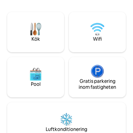
och lugna atmosfär
årstider.
ultimata flykten f
rörelse. Kom och 
skönhet och skapa
med dina nära och k
Kök
Wifi
Gratis parkering
Pool
inom fastigheten
Luftkonditionering