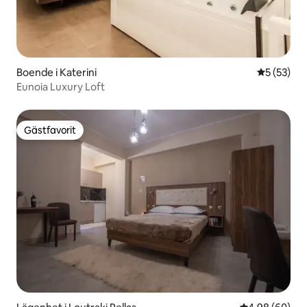
Boende i Katerini
5 av 5 i g
5 (53)
Eunoia Luxury Loft
Gästfavorit
Gästfavorit