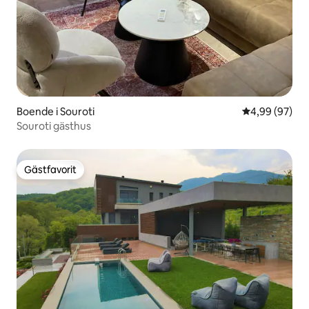
Boende i Souroti
4,99 av 5 i g
4,99 (97)
Souroti gästhus
Gästfavorit
Gästfavorit