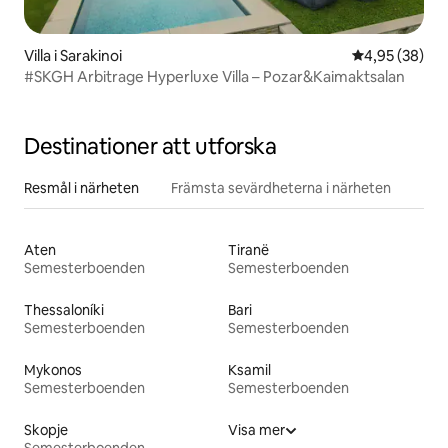
Villa i Sarakinoi
4,95 av 5 i g
4,95 (38)
#SKGH Arbitrage Hyperluxe Villa – Pozar&Kaimaktsalan
Destinationer att utforska
Resmål i närheten
Främsta sevärdheterna i närheten
Aten
Tiranë
Semesterboenden
Semesterboenden
Thessaloníki
Bari
Semesterboenden
Semesterboenden
Mykonos
Ksamil
Semesterboenden
Semesterboenden
Skopje
Visa mer
Semesterboenden