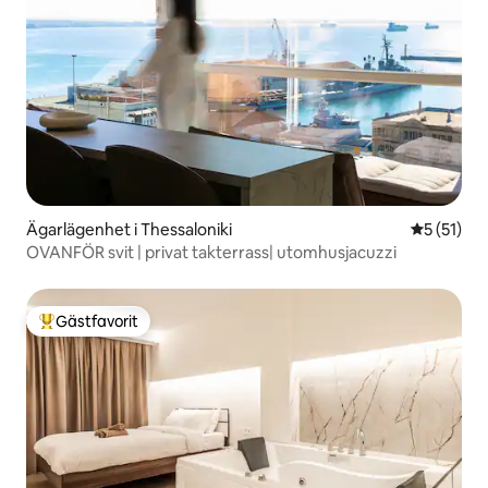
Ägarlägenhet i Thessaloniki
5 av 5 i g
5 (51)
OVANFÖR svit | privat takterrass| utomhusjacuzzi
Gästfavorit
Populär gästfavorit