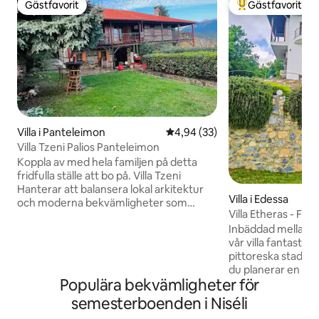
Gästfavorit
Gästfavorit
Gästfavorit
Populär gästfavor
Villa i Panteleimon
4,94 av 5 i genomsnittligt bet
4,94 (33)
Villa Tzeni Palios Panteleimon
Koppla av med hela familjen på detta
fridfulla ställe att bo på. Villa Tzeni
Hanterar att balansera lokal arkitektur
Villa i Edessa
och moderna bekvämligheter som
Villa Etheras - Fan
kräver en avslappnad gästfrihet. Läget
5 minuter Edessa
Inbäddad mellan v
är idealiskt för att njuta av topparna i An.
vår villa fantastisk
Olympus. Centrum av den gamla
pittoreska staden
Panteleimon ligger 200 meter bort
du planerar en lugn 
medan havet ligger 10 minuter med bil.
Populära bekvämligheter för
fest är vår villa d
Rummen har trämöbler och stenmurar.
landsbygdsresan f
Här finns 3 eldstäder 2 rum ett stort
semesterboenden i Niséli
och skoj. Med sin fantastiska omgivning
badrum och toalett. Lämpligt för alla