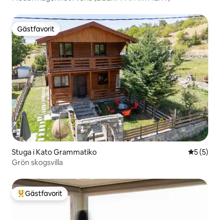
Gästfavorit
Gästfavorit
Stuga i Kato Grammatiko
5 av 5 i 
5 (5)
Grön skogsvilla
Gästfavorit
Populär gästfavorit