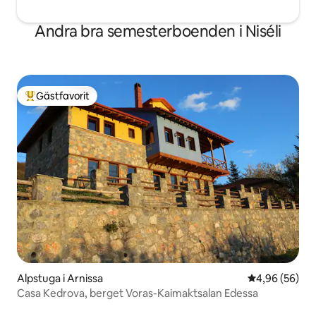
Andra bra semesterboenden i Niséli
Gästfavorit
Populär gästfavorit
Alpstuga i Arnissa
4,96 av 5 i g
4,96 (56)
Casa Kedrova, berget Voras-Kaimaktsalan Edessa