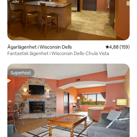
Ägarlägenhet i Wisconsin Dells
4,88 av 5 i ge
4,88 (159)
Fantastisk lägenhet i Wisconsin Dells-Chula Vista
Superhost
Superhost