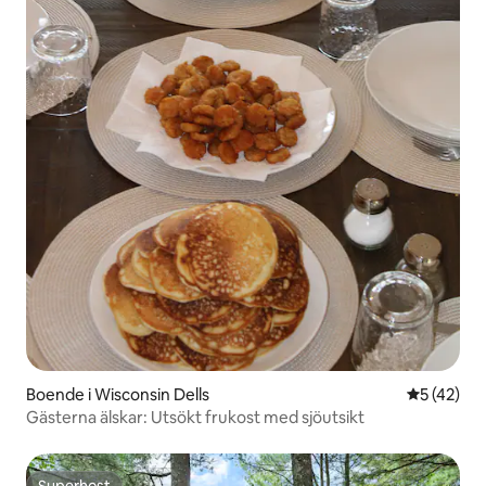
Boende i Wisconsin Dells
5 av 5 i g
5 (42)
Gästerna älskar: Utsökt frukost med sjöutsikt