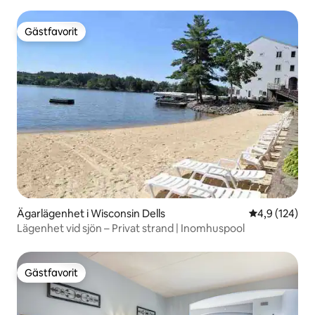
Gästfavorit
Gästfavorit
Ägarlägenhet i Wisconsin Dells
4,9 av 5 i ge
4,9 (124)
Lägenhet vid sjön – Privat strand | Inomhuspool
Gästfavorit
Gästfavorit