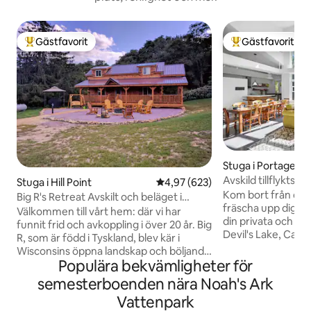
Gästfavorit
Gästfavorit
Populär gästfavorit
Populär gästfavor
Stuga i Portage
Avskild tillflyktso
Stuga i Hill Point
4,97 av 5 i genomsnittligt bety
4,97 (623)
bubbelpool nära g
Kom bort från dagl
Big R's Retreat Avskilt och beläget i
fräscha upp dig vi
naturen
Välkommen till vårt hem: där vi har
din privata och frid
funnit frid och avkoppling i över 20 år. Big
Devil's Lake, Casc
R, som är född i Tyskland, blev kär i
Ski/Golf Resorts & 
Wisconsins öppna landskap och böljande
familjer med 9 sän
Populära bekvämligheter för
kullar och blev amerikansk medborgare
bubbelpool, 6 kaja
på 80-talet. Han träffade Curly, en
semesterboenden nära Noah's Ark
Pong, Foosball, D
stadsflicka från Chicago, som tog med
Vattenpark
moderna rymliga d
sig en liten stad till hans liv på landet. De