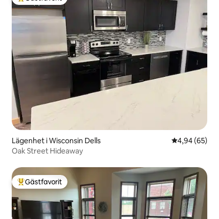
Populär gästfavorit
Lägenhet i Wisconsin Dells
4,94 av 5 i g
4,94 (65)
Oak Street Hideaway
Gästfavorit
Populär gästfavorit