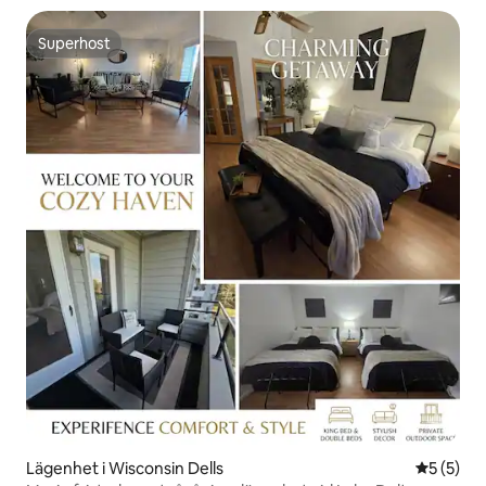
Superhost
Superhost
Lägenhet i Wisconsin Dells
5 av 5 i 
5 (5)