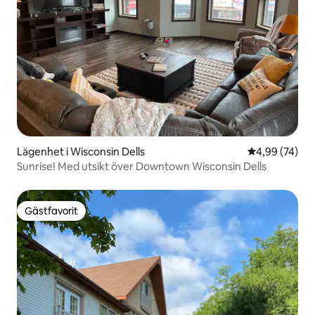
Lägenhet i Wisconsin Dells
4,99 av 5 i g
4,99 (74)
Sunrise! Med utsikt över Downtown Wisconsin Dells
Gästfavorit
Gästfavorit