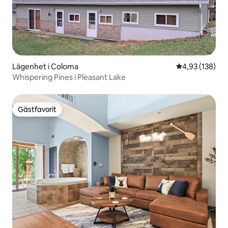
Lägenhet i Coloma
4,93 av 5 i ge
4,93 (138)
Whispering Pines i Pleasant Lake
Gästfavorit
Gästfavorit