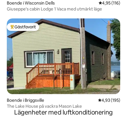
Boende i Wisconsin Dells
4,95 av 5 i ge
4,95 (116)
Giuseppe's cabin Lodge 1 Vaca med utmärkt läge
Gästfavorit
Populär gästfavorit
Boende i Briggsville
4,93 av 5 i ge
4,93 (195)
The Lake House på vackra Mason Lake
Lägenheter med luftkonditionering