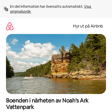
Hoppa
En del information har översatts automatiskt. 
Visa 
till
originalspråk
innehåll
Hyr ut på Airbnb
Boenden i närheten av Noah's Ark
Vattenpark