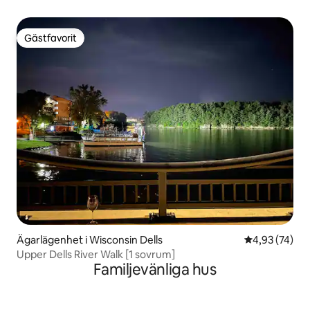
bubbelpool
Gästfavorit
Gästfavorit
Ägarlägenhet i Wisconsin Dells
4,93 av 5 i g
4,93 (74)
Upper Dells River Walk [1 sovrum]
Familjevänliga hus