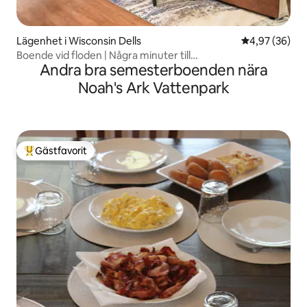
Lägenhet i Wisconsin Dells
4,97 av 5 i g
4,97 (36)
Boende vid floden | Några minuter till
Andra bra semesterboenden nära
vattenparker/centrum
Noah's Ark Vattenpark
Gästfavorit
Populär gästfavorit