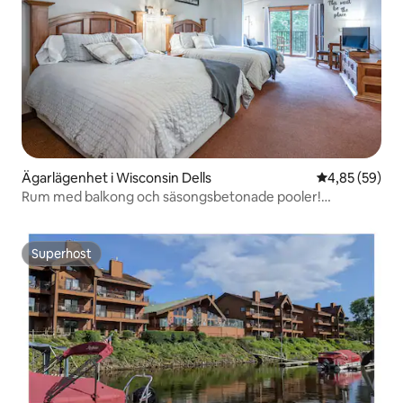
Ägarlägenhet i Wisconsin Dells
4,85 av 5 i g
4,85 (59)
Rum med balkong och säsongsbetonade pooler!
Djurvänligt!
Superhost
Superhost