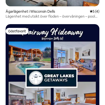
Ägarlägenhet i Wisconsin Dells
5 av 5 i 
5 (4)
Lägenhet med utsikt över floden – övervåningen – pooler
– djurvänlig!
Gästfavorit
Gästfavorit