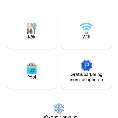
naturligt ljus, lyx
tycker om att föda upp bufflar och
nya möbler med C
tillbringa varmare dagar på sin veranda
Grill, Fireplace & 
och njuta av den friska luften och den
om närliggande Riv
vackra utsikten (utan myggor!). Nu vill de
dagsutflykter till 
dela sitt idylliska och fridfulla hem med
dig. Kör nerför en återvändsgata och dra
upp till en rustik stuga fylld med
Kök
Wifi
högteknologiska och mysiga
bekvämligheter. Vi har något för alla
med en gaskamin, tv (komplett med
parabolantenn, Cinemax, HBO och ett
Bluetooth-ljudsystem), brädspel och ett
fullt utrustat kök. Ta en drink utomhus
för att bada i bubbelpoolen eller sitta
runt lägerelden. När dagen är över
Gratis parkering
Pool
kommer du att somna omedelbart på
inom fastigheten
minnesskumsängen, antingen på loftet
eller i sovrummet, och vakna till en
vacker soluppgång med utsikt över din
lilla tillflyktsort.
Luftkonditionering