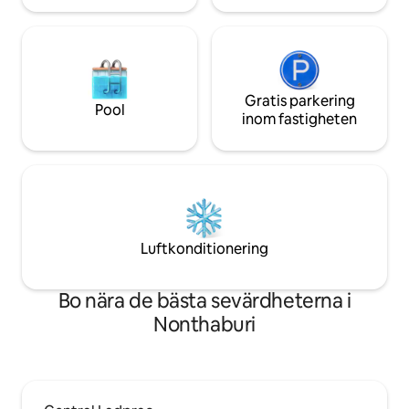
incheckning.) Priset för bokningen
inkluderar användning av hela boendet,
samt kostnaden för fitnesscentret,
poolen och kontorsutrymmet.
Gratis parkering
Pool
inom fastigheten
Luftkonditionering
Bo nära de bästa sevärdheterna i
Nonthaburi