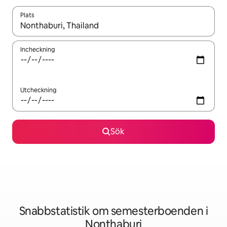
Plats
När resultaten är tillgängliga kan du navigera med upp- och ned
Incheckning
Utcheckning
Sök
Snabbstatistik om semesterboenden i
Nonthaburi