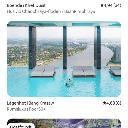
Boende i Khet Dusit
4,94 av 5 i g
4,94 (34)
Hus vid Chaophraya-floden / BaanRimphraya
Lägenhet i Bang Krasaw
4,63 av 5 i 
4,63 (8)
Rumsluxus Foor50+
Gästfavorit