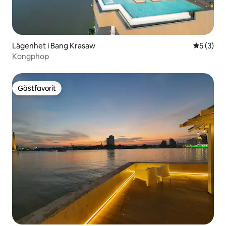
Lägenhet i Bang Krasaw
5 av 5 i 
5 (3)
Kongphop
Gästfavorit
Gästfavorit