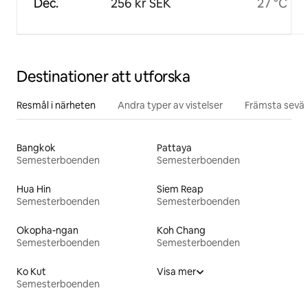
Dec.
256 kr SEK
27 °C
Destinationer att utforska
Resmål i närheten
Andra typer av vistelser
Främsta sevär
Bangkok
Pattaya
Semesterboenden
Semesterboenden
Hua Hin
Siem Reap
Semesterboenden
Semesterboenden
Okopha-ngan
Koh Chang
Semesterboenden
Semesterboenden
Ko Kut
Visa mer
Semesterboenden