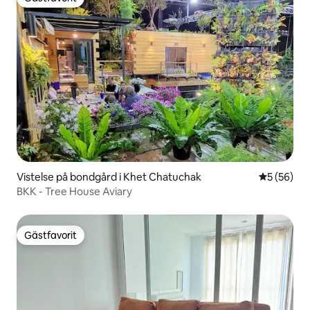
Gästfavorit
Vistelse på bondgård i Khet Chatuchak
5 av 5 i g
5 (56)
BKK - Tree House Aviary
Gästfavorit
Gästfavorit