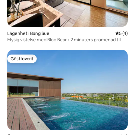
Lägenhet i Bang Sue
5 av 5 i 
5 (4)
Mysig vistelse med Bloo Bear • 2 minuters promenad till
MRT
Gästfavorit
Gästfavorit