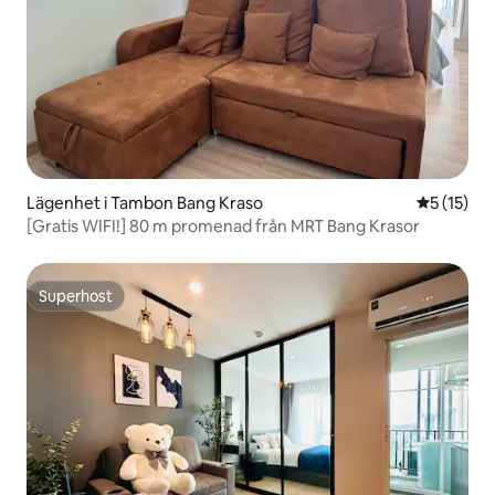
Lägenhet i Tambon Bang Kraso
5 av 5 i g
5 (15)
[Gratis WIFI!] 80 m promenad från MRT Bang Krasor
Superhost
Superhost