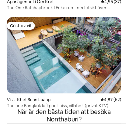
Ägarlägenhet i Om Kret
4,95 av 5 i g
4,95 (37)
The One Ratchaphruek I Enkelrum med utsikt över
Nonthaburi
Gästfavorit
Gästfavorit
Villa i Khet Suan Luang
4,87 av 5 i g
4,87 (62)
The one Bangkok luftpool, hiss, villafest (privat KTV)
När är den bästa tiden att besöka
Nonthaburi?