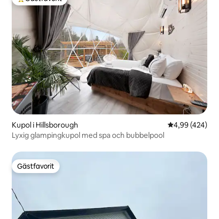
Populär gästfavorit
Kupol i Hillsborough
4,99 av 5 i ge
4,99 (424)
Lyxig glampingkupol med spa och bubbelpool
Gästfavorit
Gästfavorit