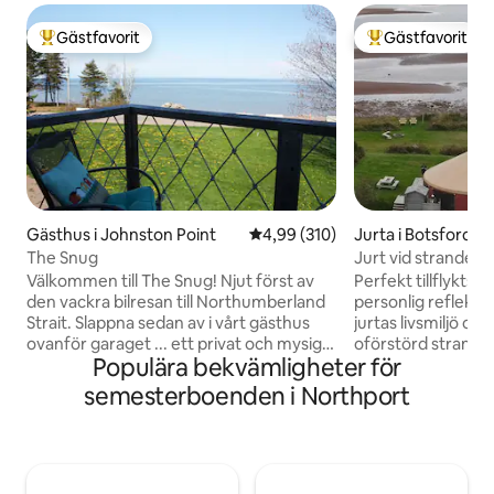
Gästfavorit
Gästfavorit
Populär gästfavorit
Populär gästfavor
Gästhus i Johnston Point
4,99 av 5 i genomsnittligt bety
4,99 (310)
Jurta i Botsford
The Snug
Jurt vid stranden.
Välkommen till The Snug! Njut först av
Perfekt tillflyktsort
den vackra bilresan till Northumberland
personlig reflektion! Upplev magin
Strait. Slappna sedan av i vårt gästhus
jurtas livsmiljö om
ovanför garaget ... ett privat och mysigt
oförstörd strand. 
Populära bekvämligheter för
utrymme med havsutsikt ... ett
och njut av några
underbart ställe att koppla av, varva ner
vattnen norr om Ca
semesterboenden i Northport
och andas in den friska salta luften ... och
havsglas och stran
SIMMA! Vi kommer att välkomna dig och
i hängmattan, läs 
dela med oss av vår kunskap om
på plats. Njut av d
området – 15 minuter till Murray Corner,
upplevelse med u
30 minuter till Shediac, PEI och Nova
duschen och/eller et