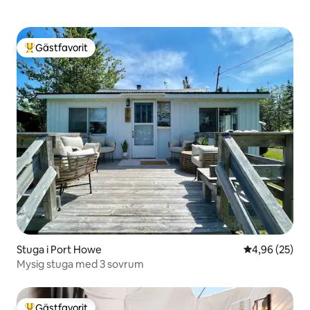
Gästfavorit
Populär gästfavorit
Stuga i Port Howe
4,96 av 5 i g
4,96 (25)
Mysig stuga med 3 sovrum
Gästfavorit