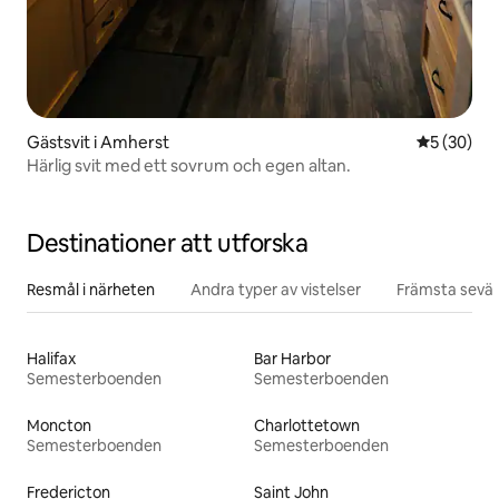
Gästsvit i Amherst
5 av 5 i g
5 (30)
Härlig svit med ett sovrum och egen altan.
Destinationer att utforska
Resmål i närheten
Andra typer av vistelser
Främsta sevär
Halifax
Bar Harbor
Semesterboenden
Semesterboenden
Moncton
Charlottetown
Semesterboenden
Semesterboenden
Fredericton
Saint John