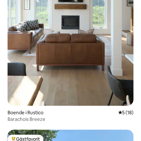
Boende i Rustico
5 av 5 i g
5 (18)
Barachois Breeze
Gästfavorit