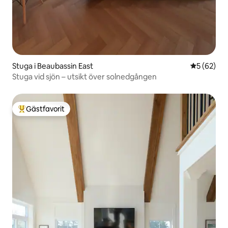
Stuga i Beaubassin East
5 av 5 i g
5 (62)
Stuga vid sjön – utsikt över solnedgången
Gästfavorit
Populär gästfavorit