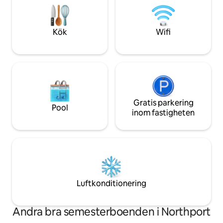
Scotia... Upptäck vingårdar, bistroer,
omfattande urval 
hantverkare, vandrings-/cykelleder,
det handlar om dig 
unika butiker, golfbanor.
Kök
Wifi
Gratis parkering
Pool
inom fastigheten
Luftkonditionering
Andra bra semesterboenden i Northport