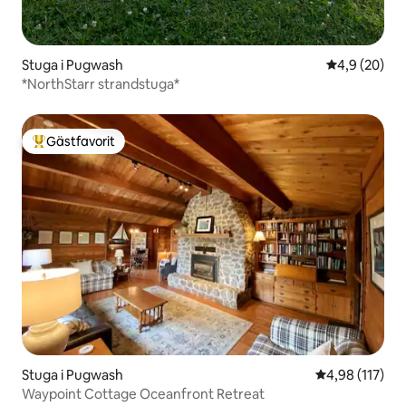
Stuga i Pugwash
4,9 av 5 i g
4,9 (20)
*NorthStarr strandstuga*
Gästfavorit
Populär gästfavorit
Stuga i Pugwash
4,98 av 5 i ge
4,98 (117)
Waypoint Cottage Oceanfront Retreat