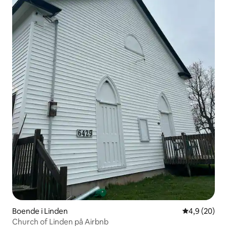
Boende i Linden
4,9 av 5 i g
4,9 (20)
Church of Linden på Airbnb