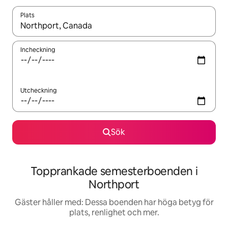
Plats
När resultaten är tillgängliga kan du navigera med upp- och ned
Incheckning
Utcheckning
Sök
Topprankade semesterboenden i
Northport
Gäster håller med: Dessa boenden har höga betyg för
plats, renlighet och mer.