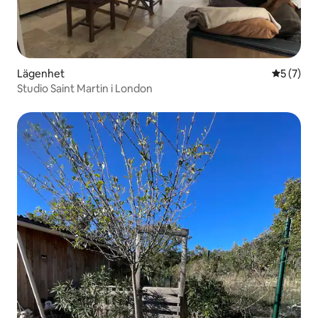
Lägenhet
5 av 5 i 
5 (7)
Studio Saint Martin i London