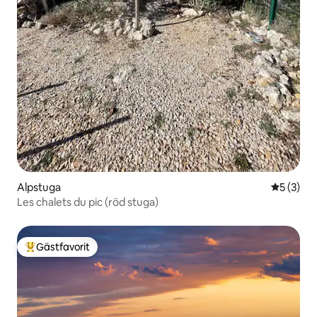
Alpstuga
5 av 5 i 
5 (3)
Les chalets du pic (röd stuga)
Gästfavorit
Populär gästfavorit