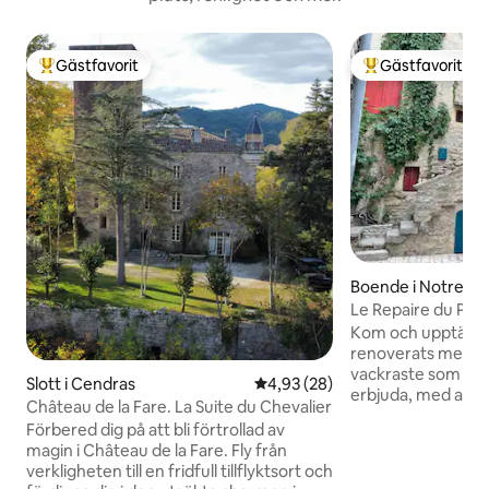
Gästfavorit
Gästfavorit
Populär gästfavorit
Populär gästfavor
Boende i Notre-
res
Le Repaire du Pic,
Kom och upptäck 
renoverats med st
vackraste som ga
Slott i Cendras
4,93 av 5 i genomsnittligt bet
4,93 (28)
erbjuda, med abso
Château de la Fare. La Suite du Chevalier
komfort! I hjärtat
Förbered dig på att bli förtrollad av
Notre Dame de Lon
magin i Château de la Fare. Fly från
Pic Saint Loup, k
verkligheten till en fridfull tillflyktsort och
de svala stenmura