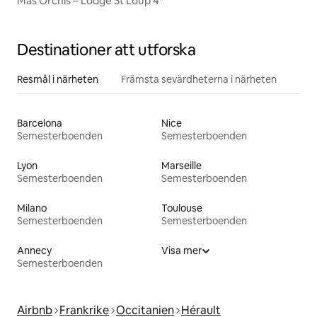
Mas Orchis – Lodge St Loup 4*
Destinationer att utforska
Resmål i närheten
Främsta sevärdheterna i närheten
Barcelona
Nice
Semesterboenden
Semesterboenden
Lyon
Marseille
Semesterboenden
Semesterboenden
Milano
Toulouse
Semesterboenden
Semesterboenden
Annecy
Visa mer
Semesterboenden
Airbnb
Frankrike
Occitanien
Hérault