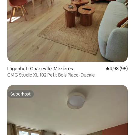
Lägenhet i Charleville-Mézières
4,98 av 5 i g
4,98 (95)
CMG Studio XL 102 Petit Bois Place-Ducale
Superhost
Superhost