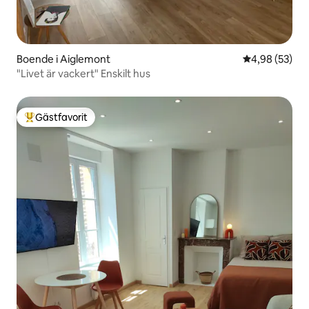
Boende i Aiglemont
4,98 av 5 i g
4,98 (53)
"Livet är vackert" Enskilt hus
Gästfavorit
Populär gästfavorit