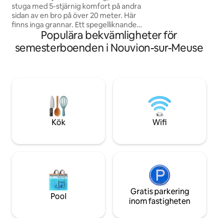
Mohon station * - 
stuga med 5-stjärnig komfort på andra
köpcentra
sidan av en bro på över 20 meter. Här
finns inga grannar. Ett spegelliknande
Populära bekvämligheter för
fönster ger dig en fantastisk utsikt över
ett lugnt och avkopplande landskap,
semesterboenden i Nouvion-sur-Meuse
utan att du behöver oroa dig för att bli
iakttagen. När mörkret faller, när du väl
har krypt ner i din mysiga säng, kan du
välja mellan att titta på djuren eller titta
på en film på vår overheadprojektor...
och med vår stjärnklara himmel är det
som om du sover under stjärnorna. ✨
Kök
Wifi
Gratis parkering
Pool
inom fastigheten