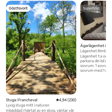
Gästfavorit
Superhost
Gästfavorit
Superhost
Ägarlägenhet i Cha
Mézières
Lägenhet Rimbaud
centrum
Lägenhet 1:a och sist
parkera din bil i d
sovrum: 1 sovrum
sovrum med 1 dub
säng 80x200 som k
dubbelsäng 160x200 I området: * B
* Slaktare * Apotek * Frukt- och
grönsakshandlare 
Intermarché 10 min prom
minuter med bil f
Stuga i Francheval
4,94 av 5 i genomsnittligt bety
4,94 (230)
Place Ducale * - 7
Lyxig stuga mitt i naturen
Charleville station
Inbäddad i hjärtat av en skog, väntar vår