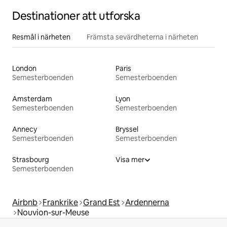
Destinationer att utforska
Resmål i närheten
Främsta sevärdheterna i närheten
London
Paris
Semesterboenden
Semesterboenden
Amsterdam
Lyon
Semesterboenden
Semesterboenden
Annecy
Bryssel
Semesterboenden
Semesterboenden
Strasbourg
Visa mer
Semesterboenden
Airbnb
Frankrike
Grand Est
Ardennerna
Nouvion-sur-Meuse