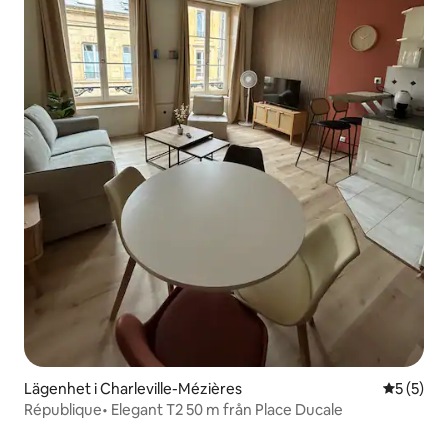
Lägenhet i Charleville-Mézières
5 av 5 i 
5 (5)
République• Elegant T2 50 m från Place Ducale