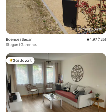
Boende i Sedan
4,97 av 5 i ge
4,97 (126)
Stugan i Garenne.
Gästfavorit
Populär gästfavorit