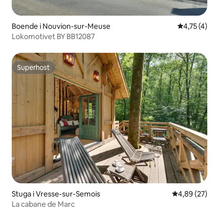
Boende i Nouvion-sur-Meuse
4,75 av 5 i
4,75 (4)
Lokomotivet BY BB12087
Superhost
Superhost
Stuga i Vresse-sur-Semois
4,89 av 5 i g
4,89 (27)
La cabane de Marc