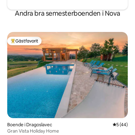
Andra bra semesterboenden i Nova
Gästfavorit
Populär gästfavorit
Boende i Dragoslavec
5 av 5 i g
5 (44)
Gran Vista Holiday Home