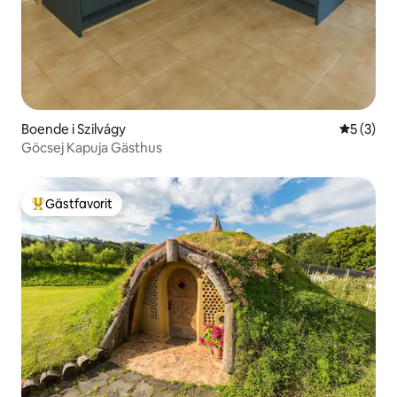
Boende i Szilvágy
5 av 5 i 
5 (3)
Göcsej Kapuja Gästhus
Gästfavorit
Populär gästfavorit