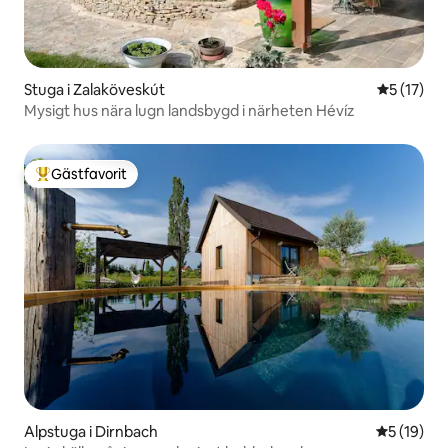
Stuga i Zalaköveskút
5 av 5 i g
5 (17)
Mysigt hus nära lugn landsbygd i närheten Hévíz
Gästfavorit
Populär gästfavorit
Alpstuga i Dirnbach
5 av 5 i g
5 (19)