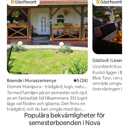
Gästfavorit
Gästfavorit
Populär gästfavorit
Populär gästfavor
Gästsvit i Lesence
Uzunberki Kuckó 
Balaton Uplands
Kuckó ligger i Bal
Blue Tour, i en pitt
Boende i Muraszemenye
5 av 5 i genomsnittligt be
5 (24)
område omgivet av
Domek Manipura - trädgård, lugn, natur.
övervåningen i vårt
Termy Lenti.
Ta med familjen på en semester och njut
vilket gör sina "nat
av en fantastisk tid tillsammans. Ett lugnt
egna odlade druvor
läge vid floden och sjöarna. Det finns en
kylskåpet). Det f
trädgård, och du kan umgås med djur,
sevärdheter, strä
Populära bekvämligheter för
bland annat hästar, katter, hundar och
vandringsmöjlighe
fåglar vid fiskesjöarna. Avkopplande
semesterboenden i Nova
vare kylskåpet - 
familjepromenader, cykelleder och
luftkonditionering