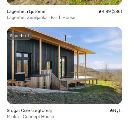
Lägenhet i Ljutomer
4,99 av 5 i ge
4,99 (286)
Lägenhet Zemljanka - Earth House
Superhost
Superhost
Stuga i Cserszegtomaj
Nytt ställ
Nytt
Minka – Concept House