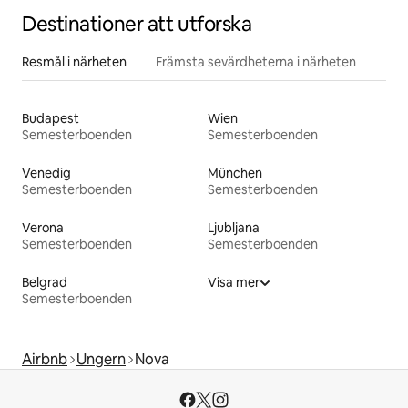
Destinationer att utforska
Resmål i närheten
Främsta sevärdheterna i närheten
Budapest
Wien
Semesterboenden
Semesterboenden
Venedig
München
Semesterboenden
Semesterboenden
Verona
Ljubljana
Semesterboenden
Semesterboenden
Belgrad
Visa mer
Semesterboenden
Airbnb
Ungern
Nova