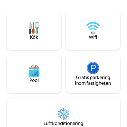
möjlighet att utforska intressanta
värmare, kan du n
platser och njuta av termalbad i
panoramautsikten 
området. Murafloden är ett intressant
många sevärdheter
ställe för sportfiskare och kan nås till
fram emot att höra
fots, och det finns många sjöar för fiske.
Information kan erhållas via privat
meddelande. Du är inbjuden
Kök
Wifi
Gratis parkering
Pool
inom fastigheten
Luftkonditionering