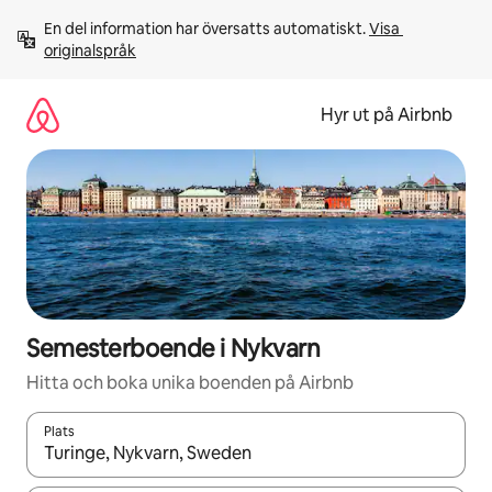
Hoppa
En del information har översatts automatiskt. 
Visa 
till
originalspråk
innehåll
Hyr ut på Airbnb
Semesterboende i Nykvarn
Hitta och boka unika boenden på Airbnb
Plats
När resultaten är tillgängliga kan du navigera med upp- och ned