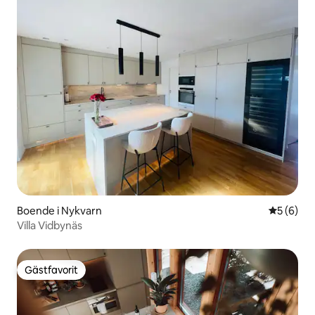
Boende i Nykvarn
5 av 5 i 
5 (6)
Villa Vidbynäs
Gästfavorit
Gästfavorit