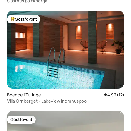
Gästhus på Ekberga
Gästfavorit
Populär gästfavorit
Boende i Tullinge
4,92 av 5 i g
4,92 (12)
Villa Örnberget - Lakeview inomhuspool
Gästfavorit
Gästfavorit