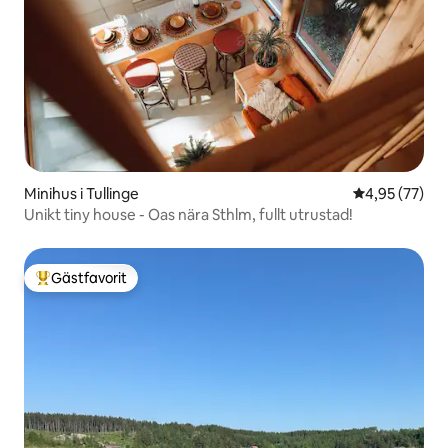
Minihus i Tullinge
4,95 av 5 i g
4,95 (77)
Unikt tiny house - Oas nära Sthlm, fullt utrustad!
Gästfavorit
Populär gästfavorit