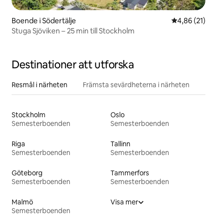
Boende i Södertälje
4,86 av 5 i g
4,86 (21)
Stuga Sjöviken – 25 min till Stockholm
Destinationer att utforska
Resmål i närheten
Främsta sevärdheterna i närheten
Stockholm
Oslo
Semesterboenden
Semesterboenden
Riga
Tallinn
Semesterboenden
Semesterboenden
Göteborg
Tammerfors
Semesterboenden
Semesterboenden
Malmö
Visa mer
Semesterboenden