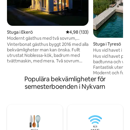
Stuga i Ekerö
4,98 av 5 i genomsnittligt bet
4,98 (133)
Modernt gästhus med två sovrum,
bäddsoffa och AC
Stuga i Tyresö
Vinterbonat gästhus byggt 2016 med alla
bekvämligheter man kan önska. Fullt
Hus vid havet i S
utrustat Noblessa-kök, badrum med
Hus vid havet på p
tvättmaskin, med mera. Två sovrum
badtunna och ved
samt kombinerat vardagsrum och kök.
Fantastisk utemilj
Köksbord för fem personer. Altan med
Modernt och fullt 
soltak, matplats och soffgrupp. Med
Populära bekvämligheter för
inrett i minsta det
bäddsoffan i storstugan kan man sova
för den som vill h
semesterboenden i Nykvarn
fem personer i huset, även om tre är det
avslappnat vid vatt
optimala. Resesäng för småbarn finns i
paddla kanot, vand
stora sovrummet. AppleTV i
nationalpark, en sp
vardagsrummet och sovrummet med
Allt detta bara 30
premiumkonton på Netflix, Disney+,
Tänk dig att spend
AppleTV+., Formula1 och TV4.
veckor i denna milj
disponeras privat 