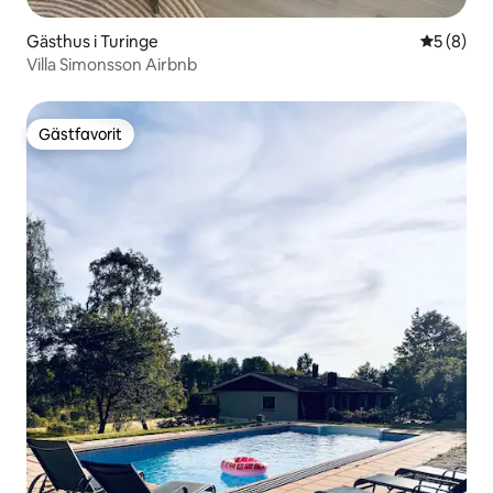
Gästhus i Turinge
5 av 5 i 
5 (8)
Villa Simonsson Airbnb
Gästfavorit
Gästfavorit