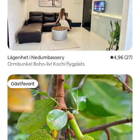
Lägenhet i Nedumbassery
4,96 av 5 i g
4,96 (27)
Ormbunke! Boho-liv! Kochi flygplats
Gästfavorit
Gästfavorit