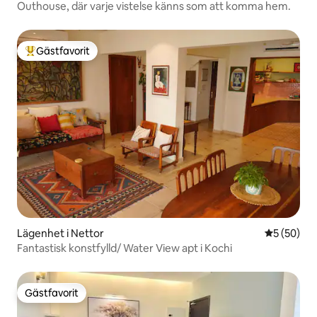
Outhouse, där varje vistelse känns som att komma hem.
Gästfavorit
Populär gästfavorit
Lägenhet i Nettor
5 av 5 i g
5 (50)
Fantastisk konstfylld/ Water View apt i Kochi
Gästfavorit
Gästfavorit