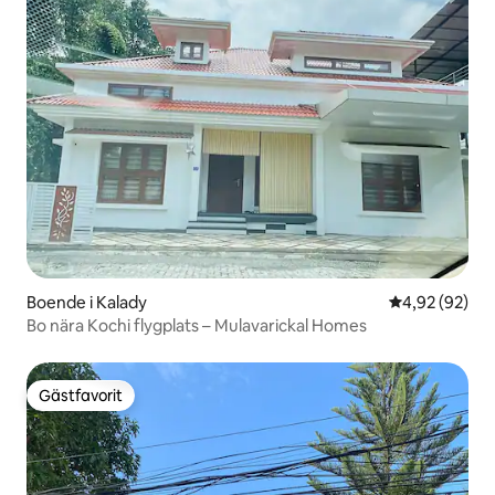
Boende i Kalady
4,92 av 5 i g
4,92 (92)
Bo nära Kochi flygplats – Mulavarickal Homes
Gästfavorit
Gästfavorit