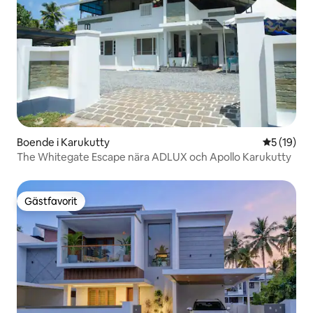
Boende i Karukutty
5 av 5 i g
5 (19)
The Whitegate Escape nära ADLUX och Apollo Karukutty
Gästfavorit
Gästfavorit