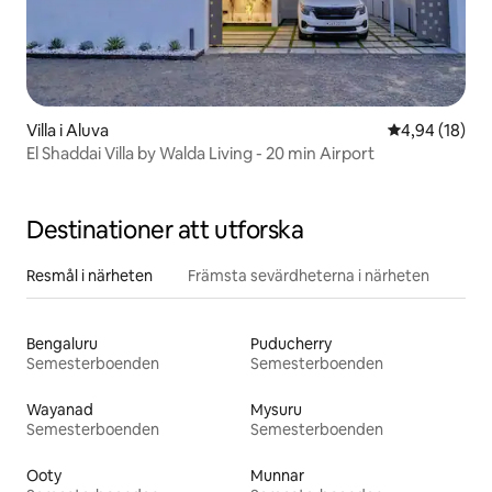
Villa i Aluva
4,94 av 5 i g
4,94 (18)
El Shaddai Villa by Walda Living - 20 min Airport
Destinationer att utforska
Resmål i närheten
Främsta sevärdheterna i närheten
Bengaluru
Puducherry
Semesterboenden
Semesterboenden
Wayanad
Mysuru
Semesterboenden
Semesterboenden
Ooty
Munnar