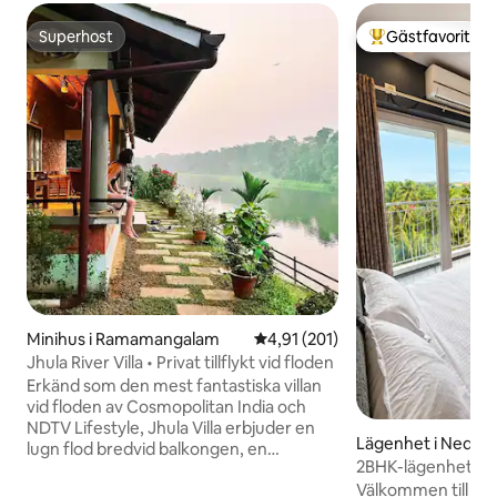
Superhost
Gästfavorit
Superhost
Populär gästfavor
Minihus i Ramamangalam
4,91 av 5 i genomsnittligt bet
4,91 (201)
Jhula River Villa • Privat tillflykt vid floden
Erkänd som den mest fantastiska villan
vid floden av Cosmopolitan India och
NDTV Lifestyle, Jhula Villa erbjuder en
Lägenhet i Nedum
lugn flod bredvid balkongen, en
2BHK-lägenhet nära
glödande solnedgång och en by som
Familjevistelse
Välkommen till di
känns frusen i tiden, vilket skapar en