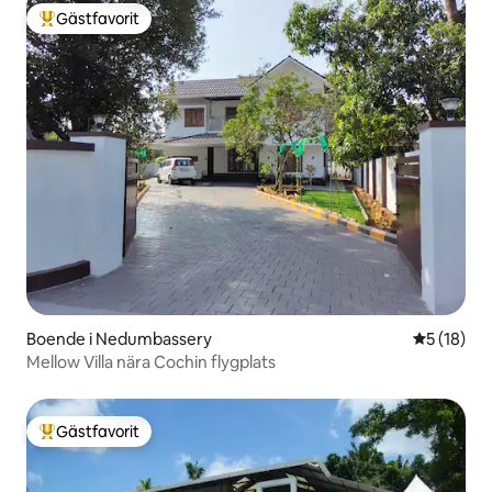
Gästfavorit
Populär gästfavorit
Boende i Nedumbassery
5 av 5 i g
5 (18)
Mellow Villa nära Cochin flygplats
Gästfavorit
Populär gästfavorit