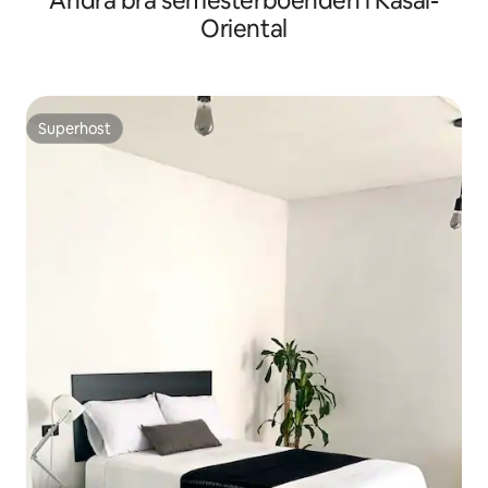
Andra bra semesterboenden i Kasaï-
Oriental
Superhost
Superhost