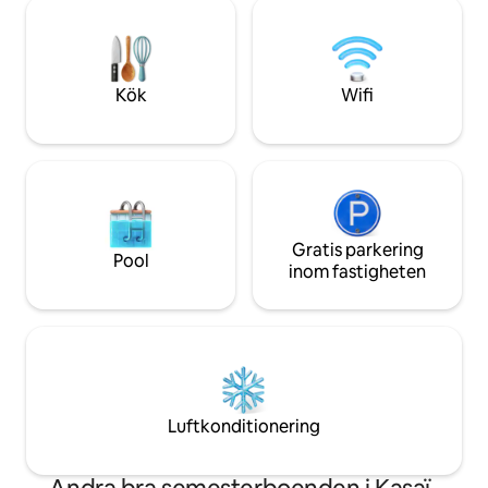
har ett mycket bra läge. Vänligen
fördjupa dig i den
respektera incheckningen mellan kl.
Soltepec, Huamantl
15:00 och 22:00. I detta komplex finns
glada att kunna var
det bara två lägenheter och ett rum.
Kök
Wifi
Gratis parkering
Pool
inom fastigheten
Luftkonditionering