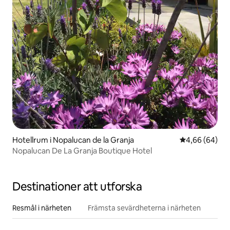
Hotellrum i Nopalucan de la Granja
4,66 av 5 i g
4,66 (64)
Nopalucan De La Granja Boutique Hotel
Destinationer att utforska
Resmål i närheten
Främsta sevärdheterna i närheten