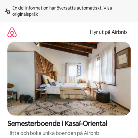
Hoppa
En del information har översatts automatiskt. 
Visa 
till
originalspråk
innehåll
Hyr ut på Airbnb
Semesterboende i Kasaï-Oriental
Hitta och boka unika boenden på Airbnb