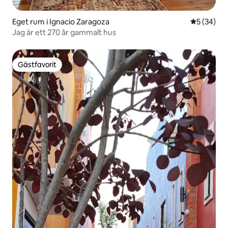
Eget rum i Ignacio Zaragoza
5 av 5 i g
5 (34)
Jag är ett 270 år gammalt hus
Gästfavorit
Gästfavorit