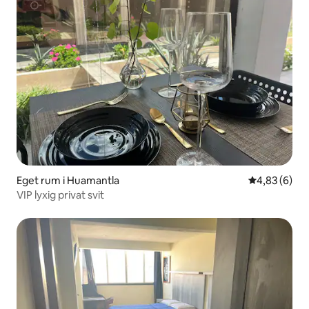
Eget rum i Huamantla
4,83 av 5 i 
4,83 (6)
VIP lyxig privat svit