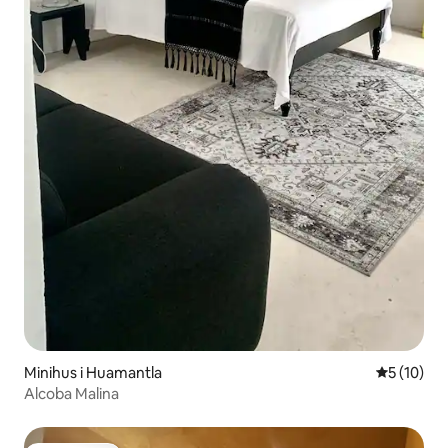
Minihus i Huamantla
5 av 5 i g
5 (10)
Alcoba Malina