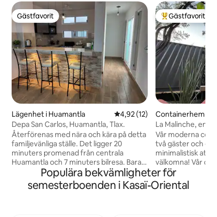
Gästfavorit
Gästfavorit
Gästfavorit
Populär gästfavor
Lägenhet i Huamantla
4,92 av 5 i genomsnittligt be
4,92 (12)
Containerhem i Ig
goza
Depa San Carlos, Huamantla, Tlax.
La Malinche, en m
omgiven av tallar.
Återförenas med nära och kära på detta
Vår moderna conta
familjevänliga ställe. Det ligger 20
två gäster och er
minuters promenad från centrala
minimalistisk atmos
Huamantla och 7 minuters bilresa. Bara
välkomna! Vår cont
Populära bekvämligheter för
några kvarter från mässområdet. Några
strategiskt ca. 20
steg från en minisnabbköp och ett gym.
Malinche-berget, 
semesterboenden i Kasaï-Oriental
Området är lugnt och gatan är under
Hacienda Soltepec
utveckling eftersom hus byggs, det
förtjänar en stads
anses vara ett populärt område men det
i skogen! Boka din