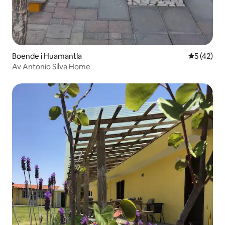
Boende i Huamantla
5 av 5 i g
5 (42)
Av Antonio Silva Home