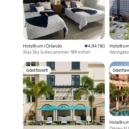
Hotellrum i Orlando
4,94 av 5 i genomsnit
4,94 (16)
Hotellrum
Stay Sky Suites premier 1BR enhet
Westgate 
parkåtko
Gästfavorit
Gästfavo
Gästfavorit
Gästfavo
Hotellrum
Disney FU