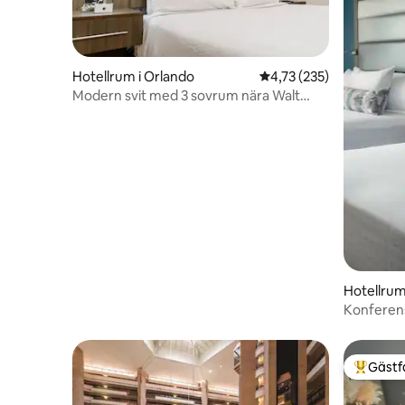
Hotellrum i Orlando
4,73 av 5 i genomsnitt
4,73 (235)
Modern svit med 3 sovrum nära Walt
Disney World
Hotellrum
Konferens
där
Gästf
Populär 