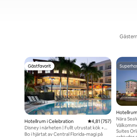
Gästern
Gästfavorit
Superho
Gästfavorit
Superho
Hotellrum
Nära SeaW
Hotellrum i Celebration
4,81 av 5 i genomsnitt
4,81 (757)
transport
Välkommen
Disney i närheten | Fullt utrustat kök +
Suites Orl
infinitypool
Bo i hjärtat av Central Florida-magi på
erbjuder 