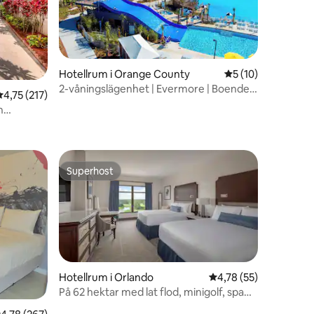
Hotellrum i Orange County
5 av 5 i genomsnit
5 (10)
2-våningslägenhet | Evermore | Boende
4,75 av 5 i genomsnittligt betyg, 217 omdömen
4,75 (217)
på flera nivåer
h
en
Superhost
Superhost
Hotellrum i Orlando
4,78 av 5 i genomsnit
4,78 (55)
På 62 hektar med lat flod, minigolf, spa
en
och mer