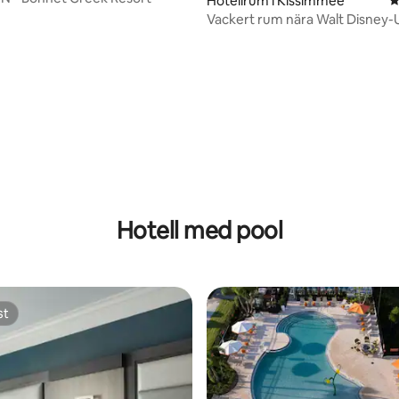
Hotellrum i Kissimmee
4
Vackert rum nära Walt Disney-Universal
Studio
tligt betyg, 11 omdömen
Hotell med pool
st
st