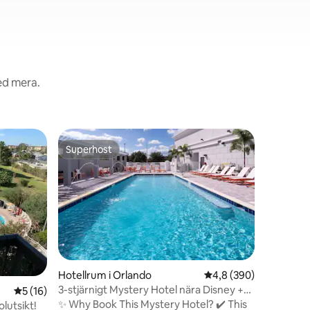
ed mera.
Hotellrum
Superhost
Superho
Superhost
Superho
Härligt 
parkerin
Våra mysi
behöver 
avkopplan
Vårt hote
SeaWorld
Conventio
Universal
en
äventyr k
Hotellrum i Orlando
4,8 av 5 i genomsnitt
4,8 (390)
rum med 
3-stjärnigt Mystery Hotel nära Disney +
5 av 5 i genomsnittligt betyg, 16 omdömen
5 (16)
Smart-TV
gratis buss
✨ Why Book This Mystery Hotel? ✔️ This
Market, 
lutsikt!