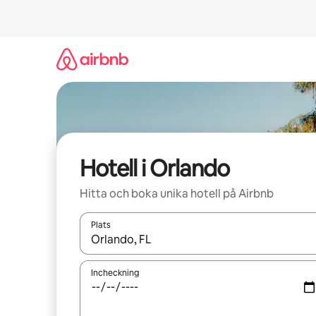
Hoppa
till
innehåll
Hotell i Orlando
Hitta och boka unika hotell på Airbnb
Plats
När resultaten är tillgängliga kan du navigera me
Incheckning