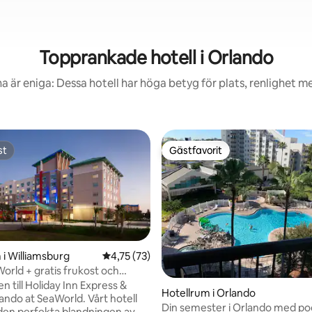
Topprankade hotell i Orlando
a är eniga: Dessa hotell har höga betyg för plats, renlighet m
st
Gästfavorit
st
Gästfavorit
 i Williamsburg
4,75 av 5 i genomsnittligt betyg, 73 omdöm
4,75 (73)
orld + gratis frukost och
ligt betyg, 757 omdömen
 till Holiday Inn Express &
Hotellrum i Orlando
ando at SeaWorld. Vårt hotell
Din semester i Orlando med poo
den perfekta blandningen av