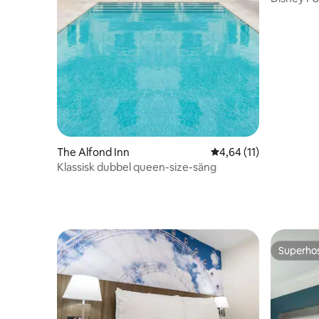
The Alfond Inn
4,64 av 5 i genomsnit
4,64 (11)
Klassisk dubbel queen-size-säng
Superho
Superho