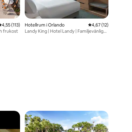
4,55 av 5 i genomsnittligt betyg, 113 omdömen
4,55 (113)
Hotellrum i Orlando
4,67 av 5 i genomsnit
4,67 (12)
h frukost
Landy King | Hotel Landy | Familjevänlig
vistelse
en