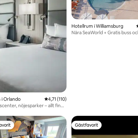
ligt betyg, 235 omdömen
Hotellrum i Williamsburg
Nära SeaWorld + Gratis buss oc
 i Orlando
4,71 av 5 i genomsnittligt betyg, 110 omdöm
4,71 (110)
center, nöjesparker – allt finns
avorit
Gästfavorit
gästfavorit
Gästfavorit