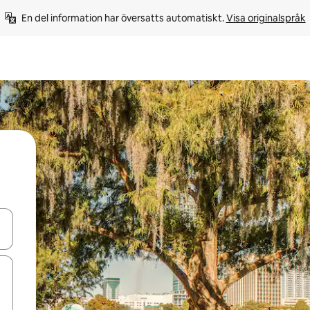
En del information har översatts automatiskt. 
Visa originalspråk
d upp- och nedåtpilarna eller utforska genom att trycka eller svepa.