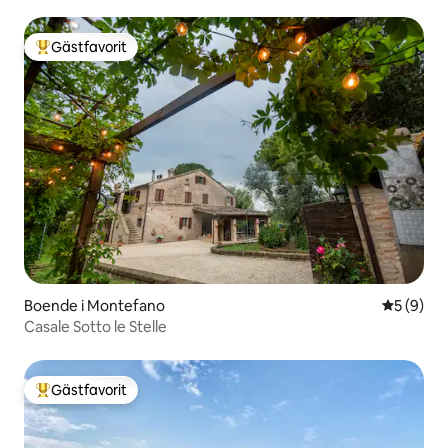
Gästfavorit
Populär gästfavorit
Boende i Montefano
5 av 5 i 
5 (9)
Casale Sotto le Stelle
Gästfavorit
Populär gästfavorit