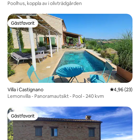
Poolhus, koppla av i olivträdgården
Gästfavorit
Gästfavorit
Villa i Castignano
4,96 av 5 i g
4,96 (23)
Lemonvilla - Panoramautsikt - Pool - 240 kvm
Gästfavorit
Gästfavorit