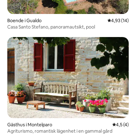
Boende i Gualdo
4,93 av 5 i g
4,93 (14)
Casa Santo Stefano, panoramautsikt, pool
Gästhus i Montelparo
4,5 av 5 i
4,5 (4)
Agriturismo, romantisk lägenhet i en gammal gård