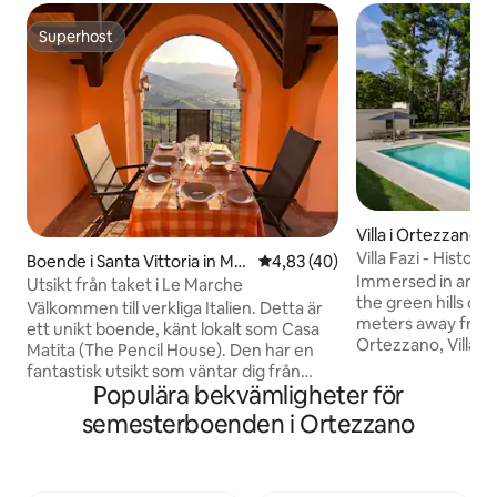
Superhost
Superhost
Villa i Ortezzano
Villa Fazi - Histori
Boende i Santa Vittoria in Mat
4,83 av 5 i genomsnittligt be
4,83 (40)
luftkonditionering
Immersed in an id
enano
Utsikt från taket i Le Marche
the green hills of
Välkommen till verkliga Italien. Detta är
meters away from 
ett unikt boende, känt lokalt som Casa
Ortezzano, Villa Fa
Matita (The Pencil House). Den har en
charming villa that
fantastisk utsikt som väntar dig från
enchanting retrea
Populära bekvämligheter för
loggian (täckt terrass). Koppla av, läs,
with A/C, 5 doubles
drick prosecco eller ät medan du tittar
semesterboenden i Ortezzano
accommodate up to
på fantastiska solnedgångar i den
frescoed façade w
fridfulla medeltida byn Santa Vittoria.
the private swimm
Högst upp i byn på kullen har huset ett
common areas, mak