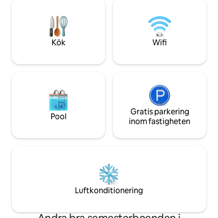
180-graders panorama över havet och
quintessence of ex
bergen (båda 45 minuter). Nyligen
comfort for an unf
restaurerade, med tre sovrum med
dubbelsäng, parkering 50 m och
butiker/bageri/taverna 200 m.
Kök
Wifi
Gratis parkering
Pool
inom fastigheten
Luftkonditionering