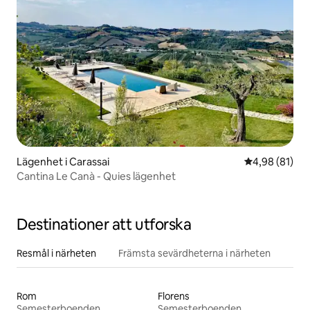
Lägenhet i Carassai
4,98 av 5 i g
4,98 (81)
Cantina Le Canà - Quies lägenhet
Destinationer att utforska
Resmål i närheten
Främsta sevärdheterna i närheten
Rom
Florens
Semesterboenden
Semesterboenden