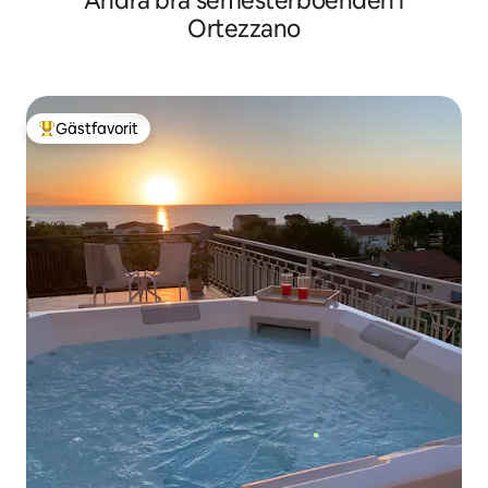
Andra bra semesterboenden i
Ortezzano
Gästfavorit
Populär gästfavorit