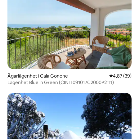
Ägarlägenhet i Cala Gonone
4,87 av 5 i g
4,87 (39)
Lägenhet Blue in Green (CINIT091017C2000P2111)