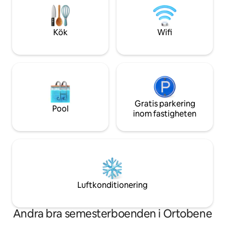
luftkonditionering
över en av de vackraste stränderna i
satellit-TV.
Ogliastra. Perfekt för par och familjer.
Kök
Wifi
Gratis parkering
Pool
inom fastigheten
Luftkonditionering
Andra bra semesterboenden i Ortobene