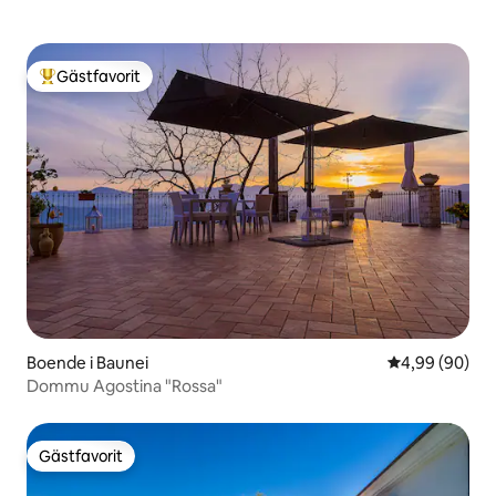
Gästfavorit
Populär gästfavorit
Boende i Baunei
4,99 av 5 i g
4,99 (90)
Dommu Agostina "Rossa"
Gästfavorit
Gästfavorit