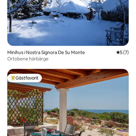
Minihus i Nostra Signora De Su Monte
5 av 5 i 
5 (7)
Ortobene härbärge
Gästfavorit
Populär gästfavorit