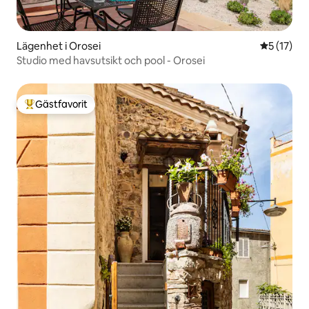
Lägenhet i Orosei
5 av 5 i g
5 (17)
Studio med havsutsikt och pool - Orosei
Gästfavorit
Populär gästfavorit