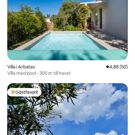
Villa i Arbatax
4,88 av 5 i g
4,88 (50)
Villa med pool - 300 m till havet
Gästfavorit
Populär gästfavorit