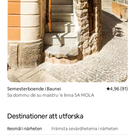
Semesterboende i Baunei
4,96 av 5 i g
4,96 (91)
Sa dommu de su maistru 'e linna SA MOLA
Destinationer att utforska
Resmål i närheten
Främsta sevärdheterna i närheten