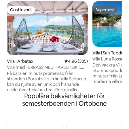
Gästfavorit
Superhost
Gästfavorit
Superhost
Villa i San Teodoro
Villa Luna Rossa m
Villa i Arbatax
4,96 av 5 i genomsnittligt bety
4,96 (305)
Den vackra Villa 
Villa med TERRASS MED HAVSUTSIKT,
utomhuspool ligger
nära en sandstrand
På bara en minuts promenad från
minuter från La C
stranden i Portofrailis, från Villa Scirocco
moderna villa med 
kan du njuta av en unik och hisnande
vardagsrum, ett v
utsikt över hela bukten i Portofrailis...
diskmaskin, 4 sov
Populära bekvämligheter för
inget 5-stjärnigt hotell kan erbjuda dig en
bottenvåningen m
liknande upplevelse! Du kan beundra
semesterboenden i Ortobene
på övervåningen),
stranden, det antika Saracen-tornet
badrum på överv
eller helt enkelt koppla av och njuta av
upp till 11 gäster. 
vågornas ljud. På terrassen, efter en dag
bekvämligheter in
på en segelbåt eller på stranden, kan du
lämpligt för video
koppla av med en aperitif med utsikt