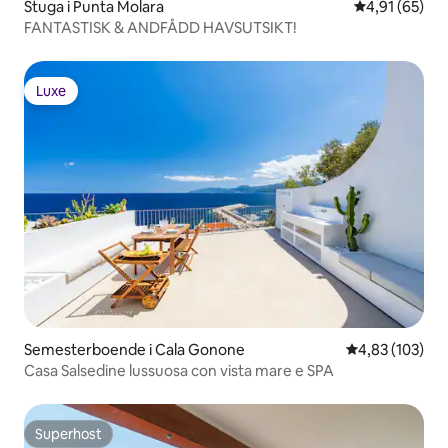
Stuga i Punta Molara
4,91 av 5 i g
4,91 (65)
FANTASTISK & ANDFÅDD HAVSUTSIKT!
Luxe
Luxe
Semesterboende i Cala Gonone
4,83 av 5 i ge
4,83 (103)
Casa Salsedine lussuosa con vista mare e SPA
Superhost
Superhost