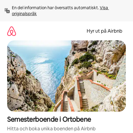
Hoppa
En del information har översatts automatiskt. 
Visa 
till
originalspråk
innehåll
Hyr ut på Airbnb
Semesterboende i Ortobene
Hitta och boka unika boenden på Airbnb