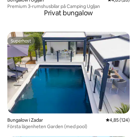
Premium 3-rumshusbilar på Camping Ugljan
Privat bungalow
Superhost
Superhost
Bungalow i Zadar
4,85 av 5 i ge
4,85 (124)
Första lägenheten Garden (med pool)