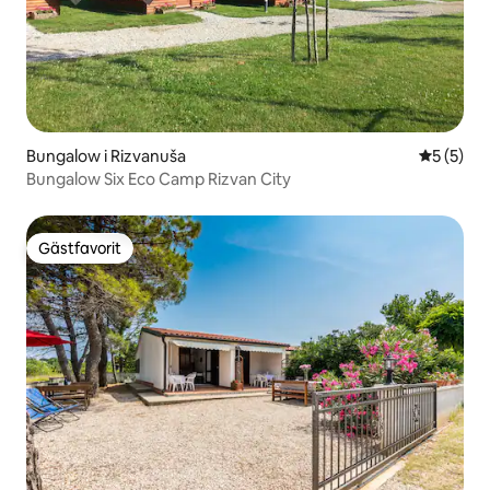
Bungalow i Rizvanuša
5 av 5 i 
5 (5)
Bungalow Six Eco Camp Rizvan City
Gästfavorit
Gästfavorit