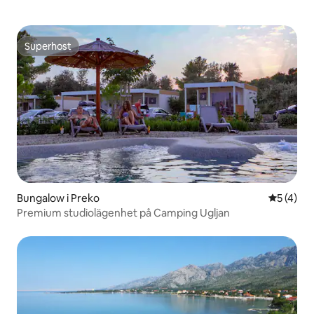
Superhost
Superhost
Bungalow i Preko
5 av 5 i 
5 (4)
Premium studiolägenhet på Camping Ugljan