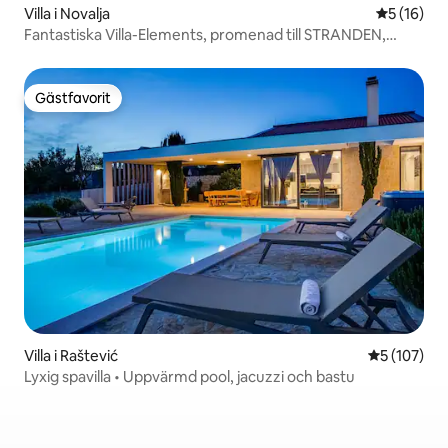
Villa i Novalja
5 av 5 i g
5 (16)
Fantastiska Villa-Elements, promenad till STRANDEN,
privat pool
Gästfavorit
Gästfavorit
Villa i Raštević
5 av 5 i ge
5 (107)
Lyxig spavilla • Uppvärmd pool, jacuzzi och bastu