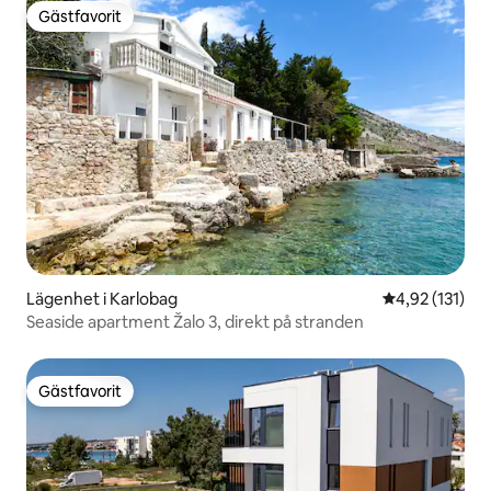
Gästfavorit
Gästfavorit
Lägenhet i Karlobag
4,92 av 5 i ge
4,92 (131)
Seaside apartment Žalo 3, direkt på stranden
Gästfavorit
Gästfavorit