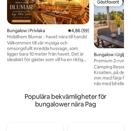
Gästfavorit
Gästfavorit
Bungalow i Privlaka
4,86 av 5 i genomsnittligt bet
4,86 (59)
Mobilhem Blumar - havet nära till hands!
Välkommen till vår mysiga och
omsorgsfullt inredda husvagn, som
ligger bara 10 meter från havet. Det är
Bungalow i Ugljan
idealiskt för gäster som vill ha en riktig
Premium 2-rumsh
sommarsemester, närhet till stranden
Ugljan
Camping Resort Ugl
och en avslappnad atmosfär, borta från
Kroatien, på den v
stadens folkmassor. Huset är
min med färja från
funktionellt, rent och bekvämt och
nås med bil eller f
erbjuder allt du behöver för en
färjehamnen ligger
bekymmerslös vistelse – oavsett om du
som går varje tim
Populära bekvämligheter för
kommer för en kort paus eller en längre
Det finns också båt
bungalower nära Pag
semester. En speciell fördel är terrassen
Zadar till Ugljan o
där du kan njuta av ditt morgonkaffe,
perfekt för dagsutf
utomhusmåltider eller avkoppling på
staden Zadar, ful
kvällen med en spektakulär havsutsikt.
och restauranger. 
till 5 bästa kroati