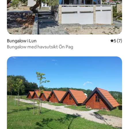
Bungalow i Lun
5 av 5 i 
5 (7)
Bungalow med havsutsikt Ön Pag