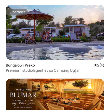
Superhost
Superhost
Bungalow i Preko
5 av 5 i 
5 (4)
Premium studiolägenhet på Camping Ugljan