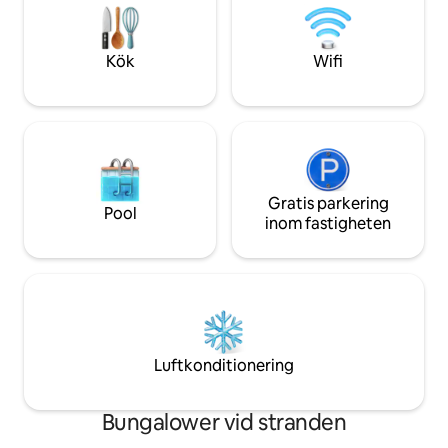
100 km från semes
Kök
Wifi
Gratis parkering
Pool
inom fastigheten
Luftkonditionering
Bungalower vid stranden