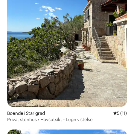
Boende i Starigrad
5 av 5 i 
5 (11)
Privat stenhus • Havsutsikt • Lugn vistelse