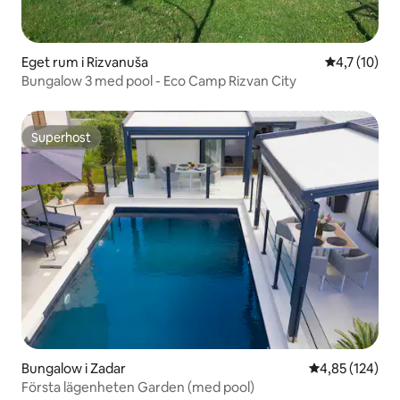
Eget rum i Rizvanuša
4,7 av 5 i 
4,7 (10)
Bungalow 3 med pool - Eco Camp Rizvan City
Superhost
Superhost
Bungalow i Zadar
4,85 av 5 i ge
4,85 (124)
Första lägenheten Garden (med pool)