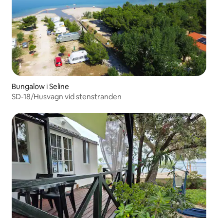
Bungalow i Seline
SD-18/Husvagn vid stenstranden