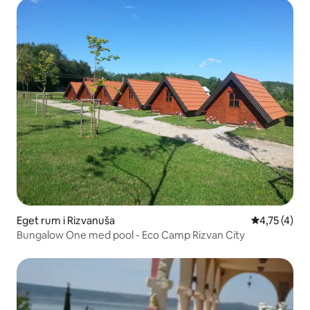
Eget rum i Rizvanuša
4,75 av 5 i
4,75 (4)
Bungalow One med pool - Eco Camp Rizvan City