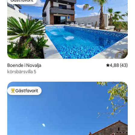
Gästfavorit
Gästfavorit
Boende i Novalja
4,88 av 5 i g
4,88 (43)
körsbärsvilla 5
Gästfavorit
Populär gästfavorit