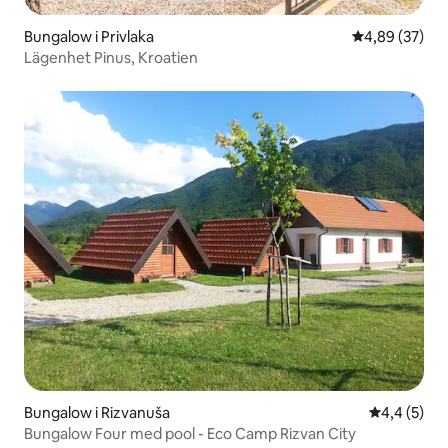
Bungalow i Privlaka
4,89 av 5 i g
4,89 (37)
Lägenhet Pinus, Kroatien
Bungalow i Rizvanuša
4,4 av 5 i 
4,4 (5)
Bungalow Four med pool - Eco Camp Rizvan City