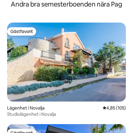
Andra bra semesterboenden nära Pag
Gästfavorit
Gästfavorit
Lägenhet i Novalja
4,85 av 5 i ge
4,85 (105)
Studiolägenhet i Novalja