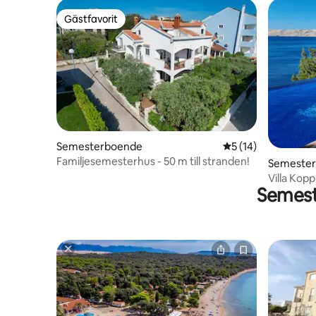
Gästfavorit
Gästfavorit
Semesterboende
5 av 5 i genomsnit
5 (14)
Familjesemesterhus - 50 m till stranden!
Semeste
Villa Kop
Semest
och 2 poo