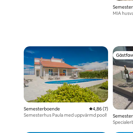
Semeste
MIA husv
Gästfavo
Gästfavo
Semesterboende
4,86 av 5 i genomsni
4,86 (7)
Semesterhus Paula med uppvärmd pool!
Semeste
Specialer