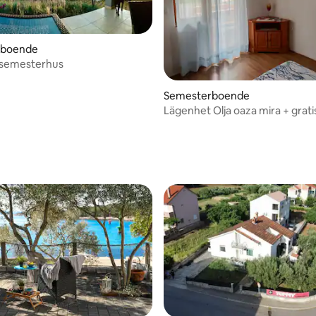
rboende
 semesterhus
Semesterboende
Lägenhet Olja oaza mira + grati
parkering på Pag