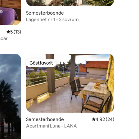
Semesterboende
Lägenhet nr 1 - 2 sovrum
5 av 5 i genomsnittligt betyg, 13 omdömen
5 (13)
adar
Gästfavorit
Gästfavorit
Semesterboende
4,92 av 5 i genomsnit
4,92 (24)
Apartmani Luna - LANA