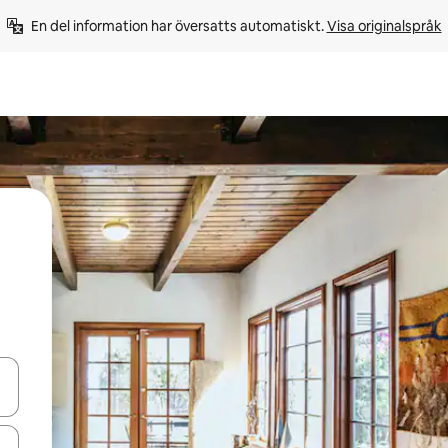
En del information har översatts automatiskt. 
Visa originalspråk
d upp- och nedåtpilarna eller utforska genom att trycka eller svepa.