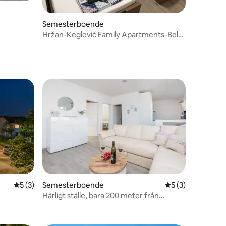
en
Semesterboende
Hržan-Keglević Family Apartments-Bela
House
5 av 5 i genomsnittligt betyg, 3 omdömen
5 (3)
Semesterboende
5 av 5 i genomsni
5 (3)
Härligt ställe, bara 200 meter från
en
stranden.