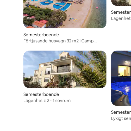
Semeste
Lägenhet 
Semesterboende
Förtjusande husvagn 32 m2 i Camp
Strasko, Novalja
Semesterboende
Lägenhet #2 - 1 sovrum
Semeste
Lyxigt se