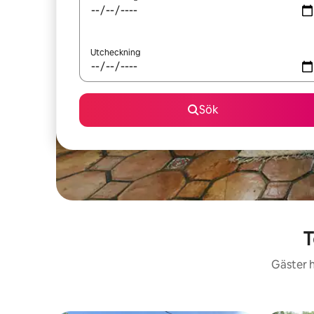
Utcheckning
Sök
T
Gäster h