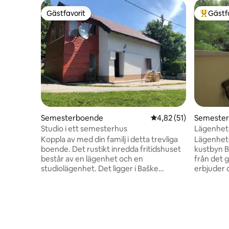
Gästfavorit
Gästf
Gästfavorit
Populär 
Semesterboende
4,82 av 5 i genomsnit
4,82 (51)
Semeste
Studio i ett semesterhus
Lägenhete
Koppla av med din familj i detta trevliga
Lägenhete
boende. Det rustikt inredda fritidshuset
kustbyn B
består av en lägenhet och en
från det g
studiolägenhet. Det ligger i Baške
erbjuder 
Oštarije, som ligger cirka 20 km från
komfort, 
Gospić på ena sidan och Karlobag på den
kroatiska semester.
andra. Om du kommer på sommaren, se
ett ljust
till att ta med dig lite varmare kläder
inredning
eftersom det är svalt på kvällen, vilket
överallt. 
gör denna plats till en idealisk destination
fullt utru