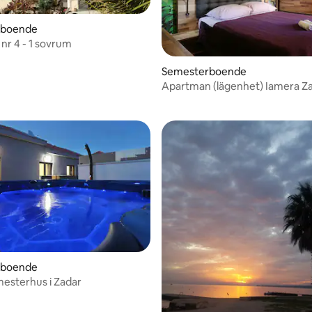
rboende
nr 4 - 1 sovrum
Semesterboende
Apartman (lägenhet) Iamera Z
rboende
mesterhus i Zadar