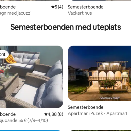
rboende
5 av 5 i genomsnittligt betyg, 4 omdöm
5 (4)
Semesterboende
agn med jacuzzi
Vackert hus
Semesterboenden med uteplats
rit
rit
ttligt betyg, 7 omdömen
Semesterboende
Apartmani Puzek - Apartma 1
rboende
4,88 av 5 i genomsnittligt betyg, 8 omdöm
4,88 (8)
bjudande 55 € (7/9–4/10)