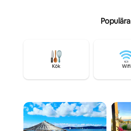
för alla som vill ta en paus från
mysigt v
sommarvärmen. Det är cirka 20 minuter
extra sov
med bil till havet, så under dagen gillar
barn och 2
Populära
gärna ta sig ner till badet.
Kök
Wifi