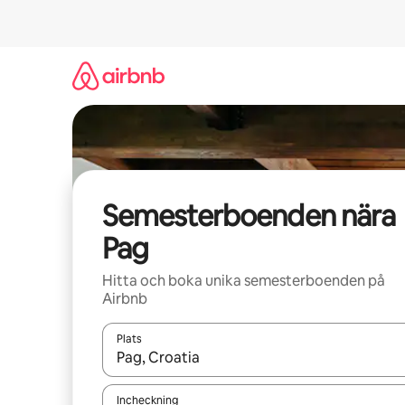
Hoppa
till
innehåll
Semesterboenden nära
Pag
Hitta och boka unika semesterboenden på
Airbnb
Plats
När resultaten är tillgängliga kan du navigera me
Incheckning