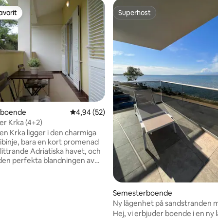
avorit
Superhost
gästfavorit
Superhost
tligt betyg, 51 omdömen
rboende
4,94 av 5 i genomsnittligt betyg, 52 omdöm
4,94 (52)
r Krka (4+2)
n Krka ligger i den charmiga
ibinje, bara en kort promenad
littrande Adriatiska havet, och
den perfekta blandningen av
stil och bekvämlighet för din
 Kliv in och upptäck
, luftigt utrymme med modern
Semesterboende
 och genomtänkta detaljer
Ny lägenhet på sandstranden 
Lägenheten har ett helt nytt
fantastisk havsutsikt
Hej, vi erbjuder boende i en ny
stat kök med diskmaskin, ett