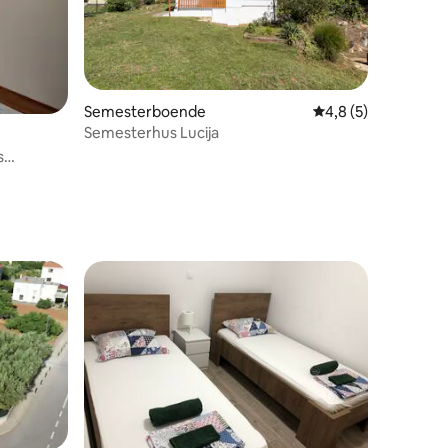
Semesterboende
4,8 av 5 i genomsni
4,8 (5)
Semesterhus Lucija
s