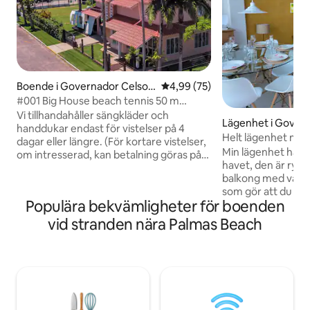
Boende i Governador Celso
4,99 av 5 i genomsnittligt bet
4,99 (75)
Ramos
#001 Big House beach tennis 50 m
Palmas beach
Vi tillhandahåller sängkläder och
Lägenhet i Govern
handdukar endast för vistelser på 4
o Ramos
Helt lägenhet med
dagar eller längre. (För kortare vistelser,
över havet TOPP!
Min lägenhet har e
om intresserad, kan betalning göras på
havet, den är rym
plats). Trött på att leta efter ett ställe att
balkong med vacke
tillbringa en minnesvärd semester med
som gör att du kan
din familj, grupp av vänner, eller för att
Populära bekvämligheter för boenden
privat grill, ingla
fira din födelsedag? Du har hittat den! Ta
matplats integrer
en titt på fotona. Huset ligger precis vid
vid stranden nära Palmas Beach
ljus i alla rum, luft
stranden, välutrustat, med en gräsmatta
sovrummen och tak
för att spela strandtennis, fotboll,
vardagsrummet. All
volleyboll och ett otroligt
Byggnad med enda
gourmetområde. Fernando | PalmasBNB
har en hobbybox 
Vi är Airbnb-Superhosts
med strandutrustn
cykel. Och det bäs