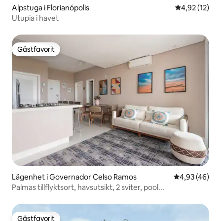
Alpstuga i Florianópolis
4,92 av 5 i g
4,92 (12)
Utupia i havet
Gästfavorit
Gästfavorit
Lägenhet i Governador Celso Ramos
4,93 av 5 i g
4,93 (46)
Palmas tillflyktsort, havsutsikt, 2 sviter, pool...
Gästfavorit