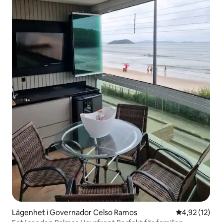
Lägenhet i Governador Celso Ramos
4,92 av 5 i g
4,92 (12)