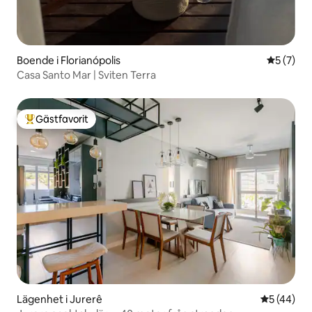
Boende i Florianópolis
5 av 5 i 
5 (7)
Casa Santo Mar | Sviten Terra
Gästfavorit
Populär gästfavorit
Lägenhet i Jurerê
5 av 5 i g
5 (44)