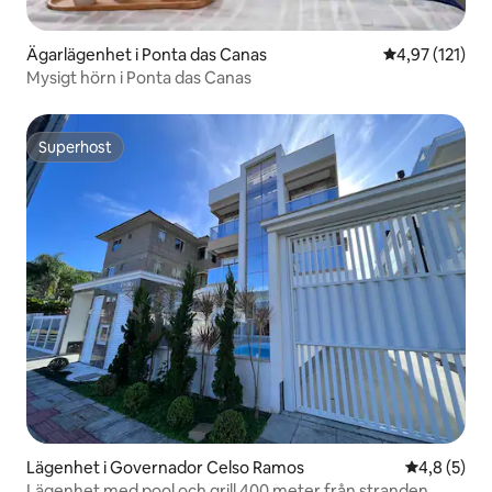
Ägarlägenhet i Ponta das Canas
4,97 av 5 i ge
4,97 (121)
Mysigt hörn i Ponta das Canas
Superhost
Superhost
Lägenhet i Governador Celso Ramos
4,8 av 5 i 
4,8 (5)
Lägenhet med pool och grill 400 meter från stranden