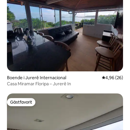
Boende i Jurerê Internacional
4,96 av 5 i g
4,96 (26)
Casa Miramar Floripa – Jurerê In
Gästfavorit
Gästfavorit