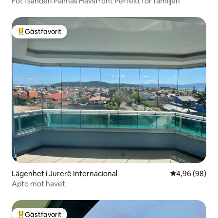
Fot i sanden Palmas Havsfront Perfekt för familjen
Gästfavorit
Populär gästfavorit
Lägenhet i Jurerê Internacional
4,96 av 5 i g
4,96 (98)
Apto mot havet
Gästfavorit