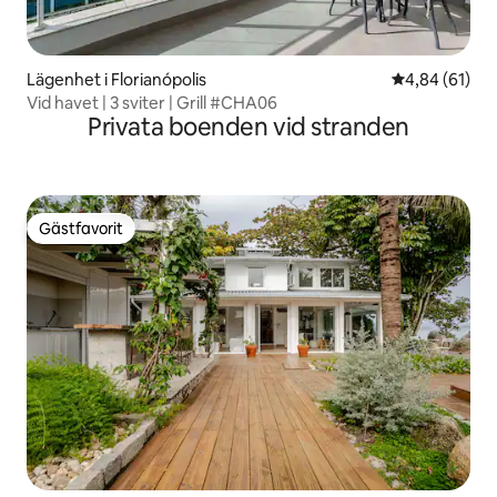
Lägenhet i Florianópolis
4,84 av 5 i g
4,84 (61)
Vid havet | 3 sviter | Grill #CHA06
Privata boenden vid stranden
Gästfavorit
Gästfavorit