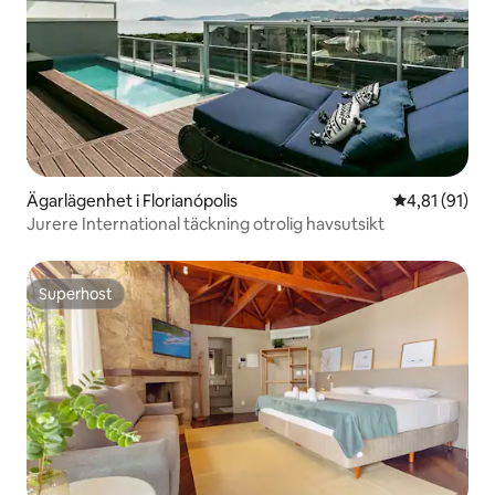
Ägarlägenhet i Florianópolis
4,81 av 5 i g
4,81 (91)
Jurere International täckning otrolig havsutsikt
Superhost
Superhost