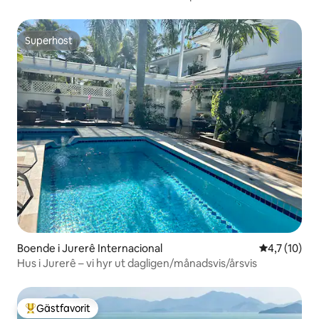
Superhost
Superhost
Boende i Jurerê Internacional
4,7 av 5 i 
4,7 (10)
Hus i Jurerê – vi hyr ut dagligen/månadsvis/årsvis
Gästfavorit
Populär gästfavorit