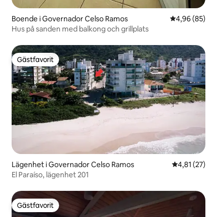
Boende i Governador Celso Ramos
4,96 av 5 i g
4,96 (85)
Hus på sanden med balkong och grillplats
Gästfavorit
Gästfavorit
Lägenhet i Governador Celso Ramos
4,81 av 5 i g
4,81 (27)
El Paraíso, lägenhet 201
Gästfavorit
Gästfavorit