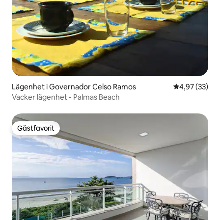
Lägenhet i Governador Celso Ramos
4,97 av 5 i g
4,97 (33)
Vacker lägenhet - Palmas Beach
Gästfavorit
Gästfavorit