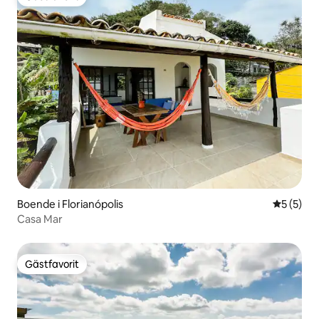
Gästfavorit
Boende i Florianópolis
5 av 5 i 
5 (5)
Casa Mar
Gästfavorit
Gästfavorit