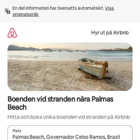
Hoppa
En del information har översatts automatiskt. 
Visa 
till
originalspråk
innehåll
Hyr ut på Airbnb
Boenden vid stranden nära Palmas
Beach
Hitta och boka unika boenden vid stranden på Airbnb
Plats
När resultaten är tillgängliga kan du navigera med upp- och ned