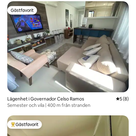
Gästfavorit
Gästfavorit
Lägenhet i Governador Celso Ramos
5 av 5 i 
5 (8)
Semester och vila | 400 m från stranden
Gästfavorit
Populär gästfavorit