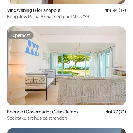
Vindsvåning i Florianópolis
4,94 av 5 i g
4,94 (17)
Bungalow Pé na Areia med pool MK5729
Superhost
Superhost
Boende i Governador Celso Ramos
4,77 av 5 i 
4,77 (71)
Spektakulärt hus på stranden