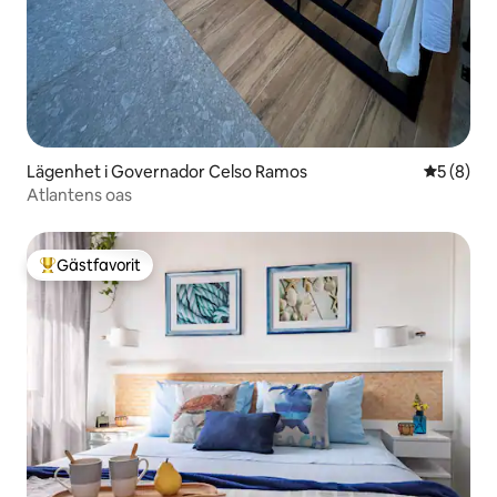
Lägenhet i Governador Celso Ramos
5 av 5 i 
5 (8)
Atlantens oas
Gästfavorit
Populär gästfavorit