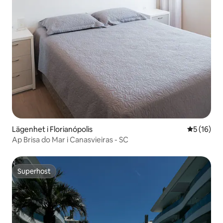
Lägenhet i Florianópolis
5 av 5 i g
5 (16)
Ap Brisa do Mar i Canasvieiras - SC
Superhost
Superhost