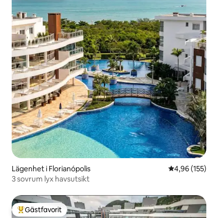
Lägenhet i Florianópolis
4,96 av 5 i ge
4,96 (155)
3 sovrum lyx havsutsikt
Gästfavorit
Populär gästfavorit