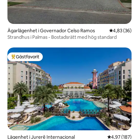
Ägarlägenhet i Governador Celso Ramos
4,83 av 5 i g
4,83 (36)
Strandhus i Palmas - Bostadsrätt med hög standard
Gästfavorit
Populär gästfavorit
Lägenhet i Jurerê Internacional
4,97 av 5 i ge
4,97 (187)