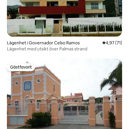
Lägenhet i Governador Celso Ramos
4,97 av 5 i g
4,97 (71)
Lägenhet med utsikt över Palmas strand
Gästfavorit
Gästfavorit