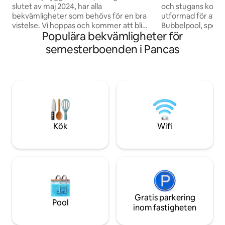
slutet av maj 2024, har alla
och stugans komfor
bekvämligheter som behövs för en bra
utformad för att f
vistelse. Vi hoppas och kommer att bli
Bubbelpool, specie
Populära bekvämligheter för
glada om dina förväntningar uppfylls.
och vin ... allt för
Miljön har en bekväm och ny säng och
för två till oförglömli
semesterboenden i Pancas
madrass, toppmodern split
har fryst mat i fr
luftkonditionering, komplett spis,
konsumerar den be
kylskåp, smart-TV med alla de mest
har också viner o
använda streamingalternativen.
beställas i förväg
Badrummet har renoverats och är inte
naturliga rosenbla
bara vackert utan också mycket
kommer att debite
funktionellt och trevligt. Dessutom en
vacker utsikt.
Kök
Wifi
Gratis parkering
Pool
inom fastigheten