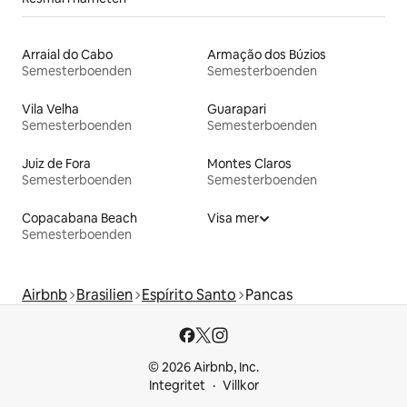
Arraial do Cabo
Armação dos Búzios
Semesterboenden
Semesterboenden
Vila Velha
Guarapari
Semesterboenden
Semesterboenden
Juiz de Fora
Montes Claros
Semesterboenden
Semesterboenden
Copacabana Beach
Visa mer
Semesterboenden
Airbnb
Brasilien
Espírito Santo
Pancas
© 2026 Airbnb, Inc.
Integritet
Villkor