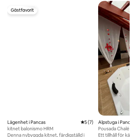
Gästfavorit
Gästfavorit
Lägenhet i Pancas
5 av 5 i genomsnittligt b
5 (7)
Alpstuga i Pancas
kitnet balonismo HRM
Pousada Chalé Reca
för kärleken
Denna nybyggda kitnet, färdigställd i
Ett tillhåll för kärlek Mellan naturens l