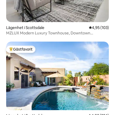
Lägenhet i Scottsdale
4,95 av 5 i ge
4,95 (103)
MZLUX Modern Luxury Townhouse, Downtown
Scottsdale
Gästfavorit
Populär gästfavorit