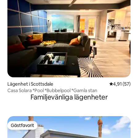
Lägenhet i Scottsdale
4,91 av 5 i g
4,91 (57)
Casa Solara *Pool *Bubbelpool *Gamla stan
Familjevänliga lägenheter
Gästfavorit
Gästfavorit