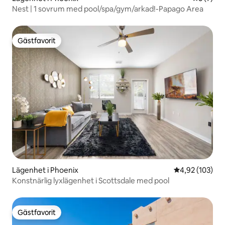
Nest | 1 sovrum med pool/spa/gym/arkad!-Papago Area
Gästfavorit
Gästfavorit
Lägenhet i Phoenix
4,92 av 5 i ge
4,92 (103)
Konstnärlig lyxlägenhet i Scottsdale med pool
Gästfavorit
Gästfavorit