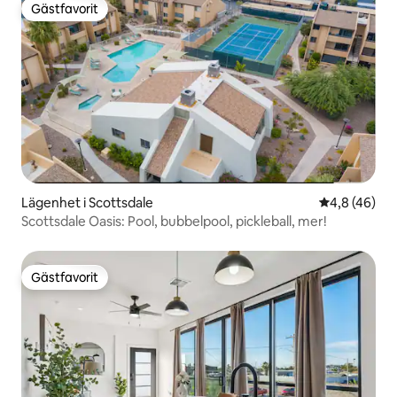
Gästfavorit
Gästfavorit
Lägenhet i Scottsdale
4,8 av 5 i g
4,8 (46)
Scottsdale Oasis: Pool, bubbelpool, pickleball, mer!
Gästfavorit
Gästfavorit