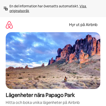
Hoppa
En del information har översatts automatiskt. 
Visa 
till
originalspråk
innehåll
Hyr ut på Airbnb
Lägenheter nära Papago Park
Hitta och boka unika lägenheter på Airbnb