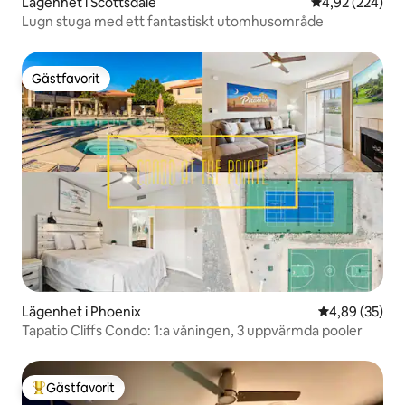
Lägenhet i Scottsdale
4,92 av 5 i ge
4,92 (224)
Lugn stuga med ett fantastiskt utomhusområde
Gästfavorit
Gästfavorit
Lägenhet i Phoenix
4,89 av 5 i g
4,89 (35)
Tapatio Cliffs Condo: 1:a våningen, 3 uppvärmda pooler
Gästfavorit
Populär gästfavorit