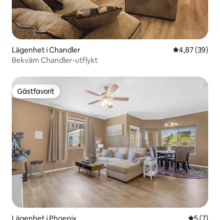
Lägenhet i Chandler
4,87 av 5 i g
4,87 (39)
Bekväm Chandler-utflykt
Gästfavorit
Gästfavorit
Lägenhet i Phoenix
5 av 5 i 
5 (7)