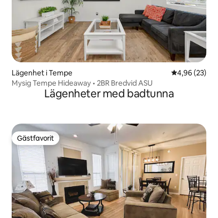
Lägenhet i Tempe
4,96 av 5 i g
4,96 (23)
Mysig Tempe Hideaway • 2BR Bredvid ASU
Lägenheter med badtunna
Gästfavorit
Gästfavorit