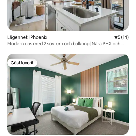
Lägenhet i Phoenix
5 av 5 i g
5 (14)
Modern oas med 2 sovrum och balkong| Nära PHX och
centrum
Gästfavorit
Gästfavorit