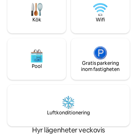
så att du kan ta di
vandringar Phoenix har att erbjuda.
(1,6 km till båda s
Djurparken och botaniska trädgården
6,4 km till SKY H
ligger bara 2 miles bort. Njut av
Kök
Wifi
Scottsdale precis intill.
Gratis parkering
Pool
inom fastigheten
Luftkonditionering
Hyr lägenheter veckovis