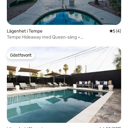
Lägenhet i Tempe
5 av 5 i 
5 (4)
Tempe Hideaway med Queen-säng +
resortbekvämligheter
Gästfavorit
Gästfavorit