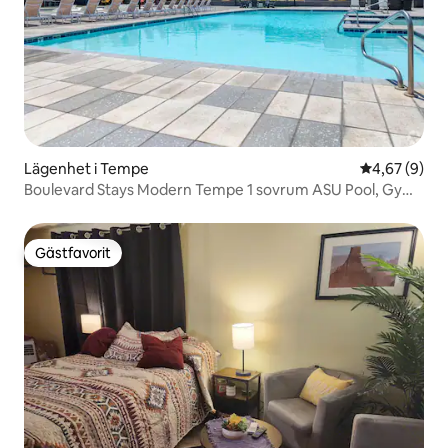
Lägenhet i Tempe
4,67 av 5 i 
4,67 (9)
Boulevard Stays Modern Tempe 1 sovrum ASU Pool, Gym
05
Gästfavorit
Gästfavorit