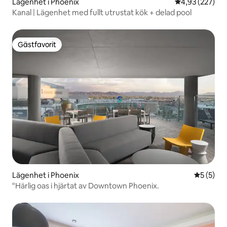
Lägenhet i Phoenix
4,93 av 5 i ge
4,93 (227)
Kanal | Lägenhet med fullt utrustat kök + delad pool
Gästfavorit
Gästfavorit
Lägenhet i Phoenix
5 av 5 i 
5 (5)
"Härlig oas i hjärtat av Downtown Phoenix.