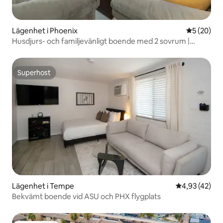
Lägenhet i Phoenix
5 av 5 i g
5 (20)
Husdjurs- och familjevänligt boende med 2 sovrum |
Inhägnad trädgård + dubbelsäng (King)
Superhost
Superhost
Lägenhet i Tempe
4,93 av 5 i g
4,93 (42)
Bekvämt boende vid ASU och PHX flygplats