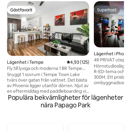
Gästfavorit
Superhost
Gästfavorit
Superhost
Lägenhet i Phoeni
4R PRIVAT uteplat
Lägenhet i Tempe
4,93 av 5 i genomsnittligt bet
4,93 (125)
pool/takterrass/
Hörnstudioslägen
Fly till lyxiga och moderna 1 BR Tempe
parkering.
R-ED-tema och en 
Town Lake
Snyggt 1 sovrum i Tempe Town Lake
300M. Ett prisbelö
tvärs över gatan från vattnet. Det bästa
ombyggnadsområ
av Phoenix ligger utanför dörren. Njut av
stadsö i vintagestil
en eftermiddag med paddleboarding vid
Phoenix. Inget beh
Populära bekvämligheter för lägenheter
Tempe Town Lake. Fånga en solnedgång
Promenera till näst
på vattnet. Njut av de senaste barerna,
nära Papago Park
kaféer, konferensc
bryggerierna och restaurangerna på Mill
restauranger, muse
Ave. Njut av en show på Gammage
Beläget nära kons
Auditorium. Se en match på ASU,
Roosevelt Row Arts
Diamondbacks, Cardinals eller Coyotes
Friday! Snabb tillg
stadion. Utforska alla omgivande