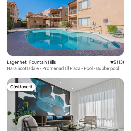
Lägenhet i Fountain Hills
5 av 5 i g
5 (13)
Nära Scottsdale - Promenad till Plaza - Pool - Bubbelpool
Gästfavorit
Gästfavorit