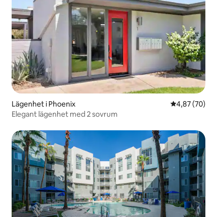
Lägenhet i Phoenix
4,87 av 5 i g
4,87 (70)
Elegant lägenhet med 2 sovrum