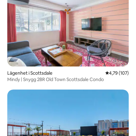
Lägenhet i Scottsdale
4,79 av 5 i ge
4,79 (107)
Mindy | Snygg 2BR Old Town Scottsdale Condo