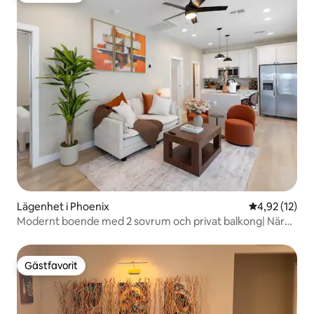
Lägenhet i Phoenix
4,92 av 5 i g
4,92 (12)
Modernt boende med 2 sovrum och privat balkong| Nära
PHX och centrum
Gästfavorit
Gästfavorit