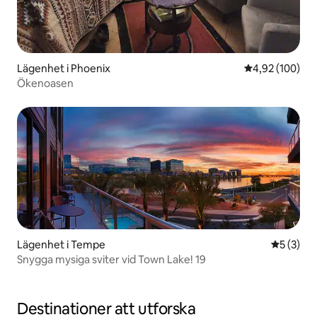
Lägenhet i Phoenix
4,92 av 5 i ge
4,92 (100)
Ökenoasen
Lägenhet i Tempe
5 av 5 i 
5 (3)
Snygga mysiga sviter vid Town Lake! 19
Destinationer att utforska