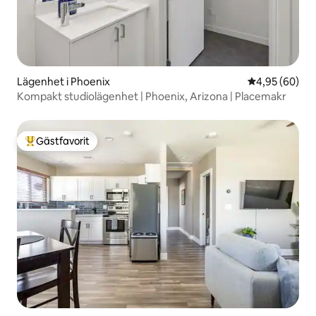
Lägenhet i Phoenix
4,95 av 5 i g
4,95 (60)
Kompakt studiolägenhet | Phoenix, Arizona | Placemakr
Gästfavorit
Populär gästfavorit