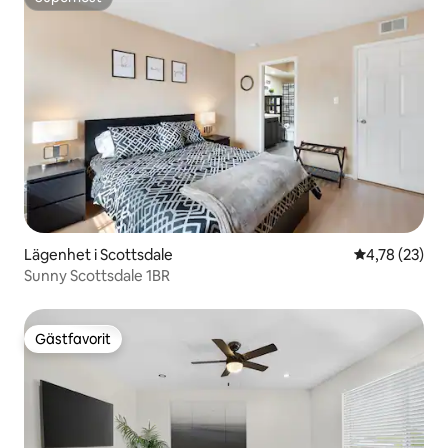
Superhost
Lägenhet i Scottsdale
4,78 av 5 i g
4,78 (23)
Sunny Scottsdale 1BR
Gästfavorit
Gästfavorit