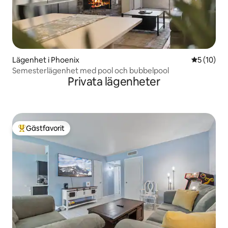
Lägenhet i Phoenix
5 av 5 i g
5 (10)
Semesterlägenhet med pool och bubbelpool
Privata lägenheter
Gästfavorit
Populär gästfavorit