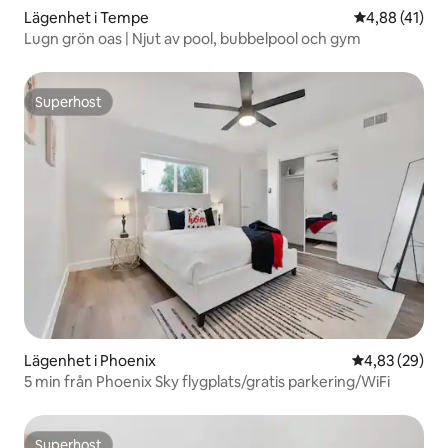
Lägenhet i Tempe
4,88 av 5 i g
4,88 (41)
Lugn grön oas | Njut av pool, bubbelpool och gym
Superhost
Superhost
Lägenhet i Phoenix
4,83 av 5 i g
4,83 (29)
5 min från Phoenix Sky flygplats/gratis parkering/WiFi
Superhost