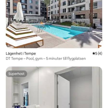
Lägenhet i Tempe
5 av 5 i 
5 (4)
DT Tempe – Pool, gym – 5 minuter till flygplatsen
Superhost
Superhost