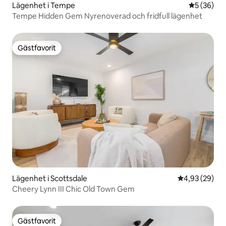
Lägenhet i Tempe
5 av 5 i g
5 (36)
Tempe Hidden Gem Nyrenoverad och fridfull lägenhet
Gästfavorit
Gästfavorit
Lägenhet i Scottsdale
4,93 av 5 i g
4,93 (29)
Cheery Lynn III Chic Old Town Gem
Gästfavorit
Gästfavorit