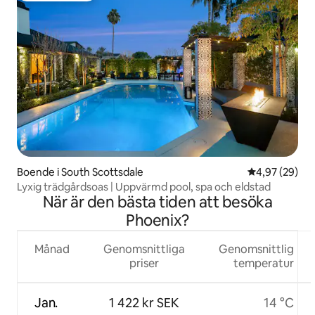
Boende i South Scottsdale
4,97 av 5 i g
4,97 (29)
Lyxig trädgårdsoas | Uppvärmd pool, spa och eldstad
När är den bästa tiden att besöka
Phoenix?
Månad
Genomsnittliga
Genomsnittlig
priser
temperatur
Jan.
1 422 kr SEK
14 °C