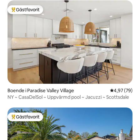
Gästfavorit
Populär gästfavorit
Boende i Paradise Valley Village
4,97 av 5 i g
4,97 (79)
NY ~ CasaDelSol ~ Uppvärmd pool ~ Jacuzzi ~ Scottsdale
Gästfavorit
Populär gästfavorit