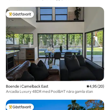
Gästfavorit
Populär gästfavorit
Boende i Camelback East
4,95 av 5 i g
4,95 (20)
Arcadia Luxury 4BDR med Pool&HT nära gamla stan
Gästfavorit
Populär gästfavorit