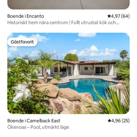
Boende i Encanto
4,97 av 5 i g
4,97 (64)
Historiskt hem nära centrum | Fullt utrustat kök och
uteplats
Gästfavorit
Gästfavorit
Boende i Camelback East
4,96 av 5 i g
4,96 (25)
Ökenoas – Pool, utmärkt läge