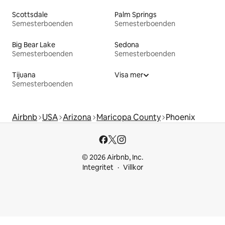
Scottsdale
Palm Springs
Semesterboenden
Semesterboenden
Big Bear Lake
Sedona
Semesterboenden
Semesterboenden
Tijuana
Visa mer
Semesterboenden
Airbnb
USA
Arizona
Maricopa County
Phoenix
© 2026 Airbnb, Inc.
Integritet
Villkor