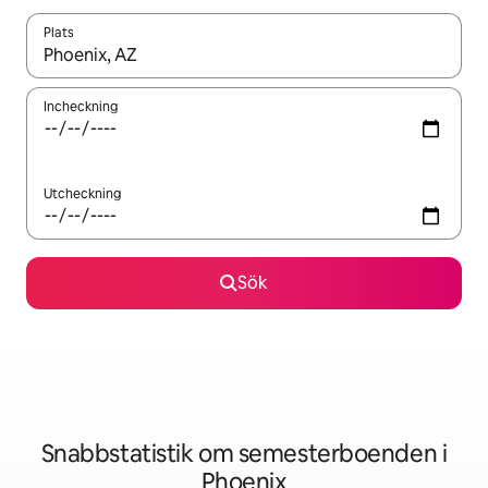
Plats
När resultaten är tillgängliga kan du navigera med upp- och ned
Incheckning
Utcheckning
Sök
Snabbstatistik om semesterboenden i
Phoenix