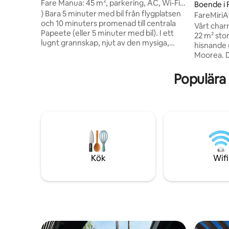
Fare Manua: 45 m², parkering, AC, Wi-Fi,
Boende i 
centrum
⟩ Bara 5 minuter med bil från flygplatsen
FareMiriA
och 10 minuters promenad till centrala
stående s
Vårt char
Papeete (eller 5 minuter med bil). I ett
22 m² stor
lugnt grannskap, njut av den mysiga,
hisnande 
moderna och Tahitian 45 m² Fare Manua
Moorea. D
med balkong: ⟶ Renoverades i oktober
utrymmen
2024; ⟶ Ortopedisk madrass och
möjlighet 
Populära
bäddsoffa av hög kvalitet; ⟶ Gratis och
motoriser
säkert Wi-Fi på 20 Mbps; ⟶
skärm för
Luftkonditionering; ⟶ Säker byggnad
bärbara d
med hiss; ⟶ Nära till Papeete marknad,
interneta
vid vattnet och butiker; ⟶ Gratis, privat
dig att hå
parkering. ⟩ Boka din vistelse i Tahiti nu!
Kom och u
detta hus
hand i ha
Kök
Wifi