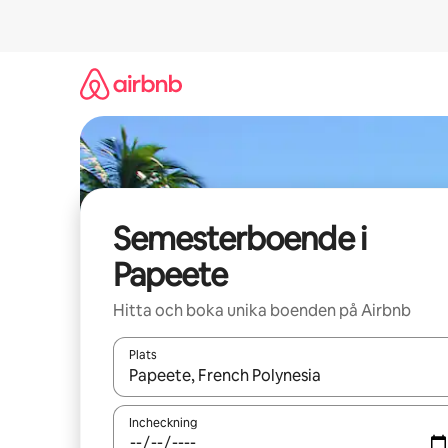
Hoppa
till
innehåll
Semesterboende i
Papeete
Hitta och boka unika boenden på Airbnb
Plats
När resultaten är tillgängliga kan du navigera me
Incheckning