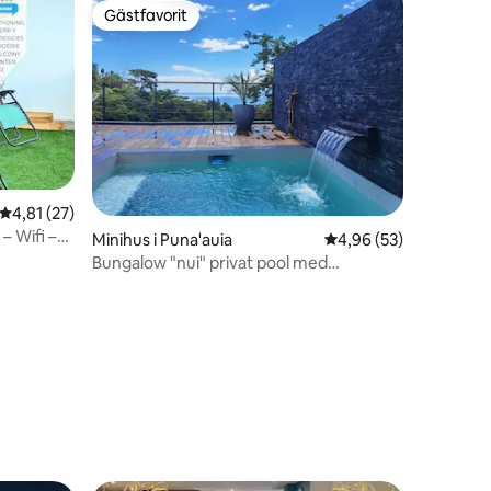
Gästfavorit
Gästfavorit
4,81 av 5 i genomsnittligt betyg, 27 omdömen
4,81 (27)
en
– Wifi –
Minihus i Puna'auia
4,96 av 5 i genomsnit
4,96 (53)
Bungalow "nui" privat pool med
havsutsikt