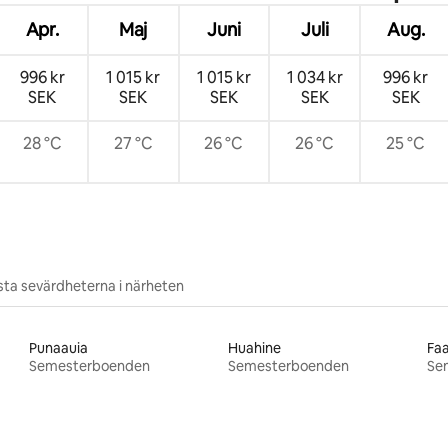
Apr.
Maj
Juni
Juli
Aug.
996 kr
1 015 kr
1 015 kr
1 034 kr
996 kr
SEK
SEK
SEK
SEK
SEK
28 °C
27 °C
26 °C
26 °C
25 °C
ta sevärdheterna i närheten
Punaauia
Huahine
Fa
Semesterboenden
Semesterboenden
Se