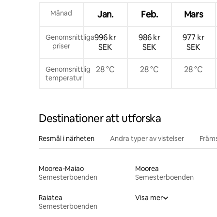
Månad
Jan.
Feb.
Mars
996 kr
986 kr
977 kr
Genomsnittliga
priser
SEK
SEK
SEK
28 °C
28 °C
28 °C
Genomsnittlig
temperatur
Destinationer att utforska
Resmål i närheten
Andra typer av vistelser
Främs
Moorea-Maiao
Moorea
Semesterboenden
Semesterboenden
Raiatea
Visa mer
Semesterboenden