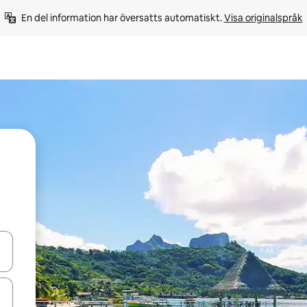
En del information har översatts automatiskt. 
Visa originalspråk
d upp- och nedåtpilarna eller utforska genom att trycka eller svepa.