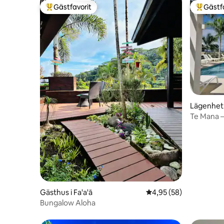
Gästfavorit
Gästf
Populär gästfavorit
Populär 
Lägenhet 
Te Mana –
Gästhus i Fa'a'ā
4,95 av 5 i genomsnit
4,95 (58)
Bungalow Aloha