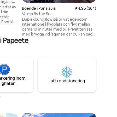
ärjan -
en
nytt och 
järtat av
luftkondi
Boende i Puna'auia
4,96 av 5 i genomsnitt
4,96 (364)
 från
15KwH pe
Vaima By the Sea
r från
Duplexbungalow på privat egendom,
 Paofai
internationell flygplats och flyg mellan
nredning,
öarna 10 minuter med bil. Privat terrass
bord för
med brygga vid lagunen där du kan bada.
Bekväm,
i Papeete
2 kajaker för utflykter och tillgång till
d
sandbanken, 100 meter från fare Vaima.
tmaskin.
På bottenvåningen, utrustat kök +
 hisnande
matsal + ett badrum. På övervåningen
erge-
finns ett stort luftkonditionerat sovrum +
e vistelse
terrass med fantastisk utsikt över
Moorea och dess magnifika
solnedgångar. Stormarknad öppen 24/24
arkering inom
10 min promenad.
Luftkonditionering
tigheten
e