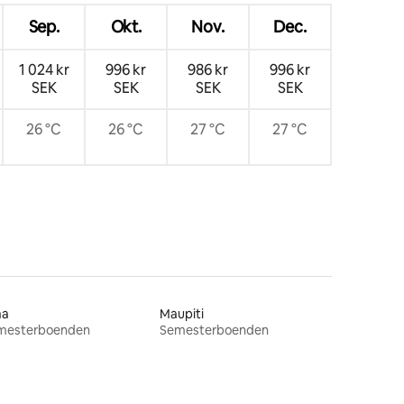
Sep.
Okt.
Nov.
Dec.
1 024 kr
996 kr
986 kr
996 kr
SEK
SEK
SEK
SEK
26 °C
26 °C
27 °C
27 °C
aa
Maupiti
mesterboenden
Semesterboenden