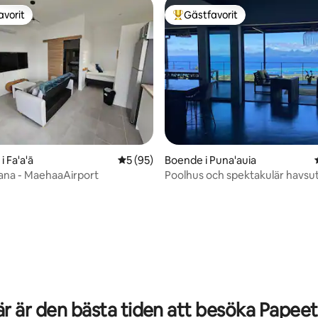
avorit
Gästfavorit
gästfavorit
Populär gästfavorit
 Fa'a'ā
5 av 5 i genomsnittligt betyg, 95 omdöm
5 (95)
Boende i Puna'auia
ana - MaehaaAirport
Poolhus och spektakulär havsuts
sovrum
tligt betyg, 82 omdömen
r är den bästa tiden att besöka Papee