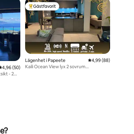
Gästfavorit
Populär gästfavorit
Lägenhet i Papeete
4,99 av 5 i genomsnit
4,99 (88)
Kaili Ocean View lyx 2 sovrum
en
4,96 av 5 i genomsnittligt betyg, 50 omdömen
4,96 (50)
luftkonditionering Wifi Pool & ATS
ikt - 2
te?