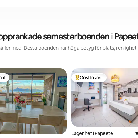
opprankade semesterboenden i Papee
åller med: Dessa boenden har höga betyg för plats, renlighet
rit
Gästfavorit
rit
Populär gästfavorit
ligt betyg, 284 omdömen
Lägenhet i Papeete
4