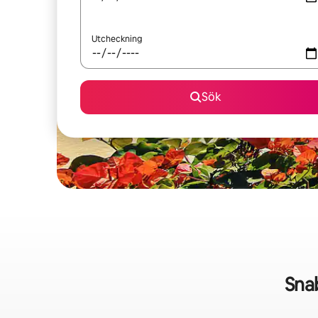
Utcheckning
Sök
Sna