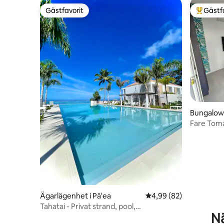
Gästfavorit
Gästf
Gästfavorit
Populär 
Bungalow i
Fare Tom
Ägarlägenhet i Pā'ea
4,99 av 5 i genomsnit
4,99 (82)
Tahatai - Privat strand, pool,
Nä
luftkonditionering, höghastighetsnät