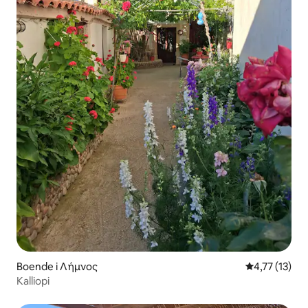
Boende i Λήμνος
4,77 av 5 i 
4,77 (13)
Kalliopi