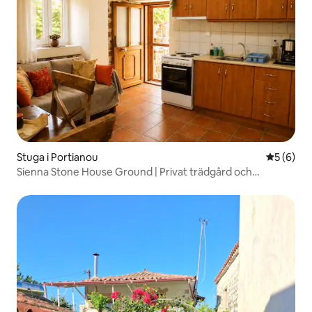
Stuga i Portianou
5 av 5 i 
5 (6)
Sienna Stone House Ground | Privat trädgård och
parkering