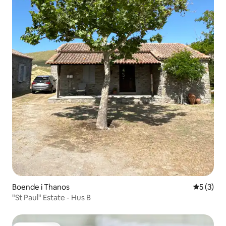
Boende i Thanos
5 av 5 i 
5 (3)
"St Paul" Estate - Hus B