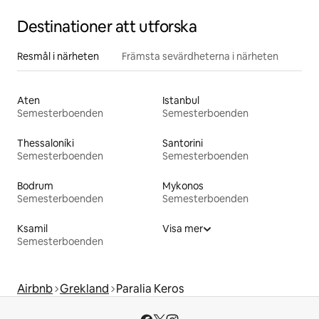
Destinationer att utforska
Resmål i närheten
Främsta sevärdheterna i närheten
Aten
Istanbul
Semesterboenden
Semesterboenden
Thessaloníki
Santorini
Semesterboenden
Semesterboenden
Bodrum
Mykonos
Semesterboenden
Semesterboenden
Ksamil
Visa mer
Semesterboenden
Airbnb
Grekland
Paralia Keros