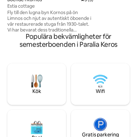
traditionell arkit
Estia cottage
moderna inslag.
Fly till den lugna byn Kornos på ön
Limnos och njut av autentiskt öboende i
vår restaurerade stuga från 1930-talet.
Vi har bevarat dess traditionella
Populära bekvämligheter för
stenarbete samtidigt som vi har lagt till
moderna bekvämligheter för en sömlös
semesterboenden i Paralia Keros
blandning av dåtid och nutid. Huset är
perfekt för familjer eller vänner och har
mysiga utrymmen, ett fullt utrustat kök
och en privat trädgård. Bara några steg
från byns torg och nära fantastiska
stränder, är det den perfekta platsen för
avkoppling och utforskning.
Kök
Wifi
Gratis parkering