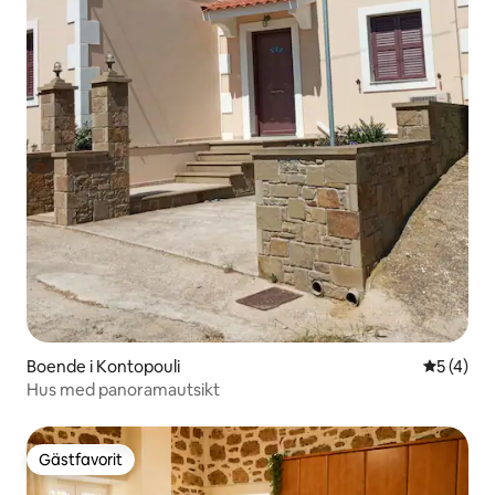
Boende i Kontopouli
5 av 5 i 
5 (4)
Hus med panoramautsikt
Gästfavorit
Gästfavorit