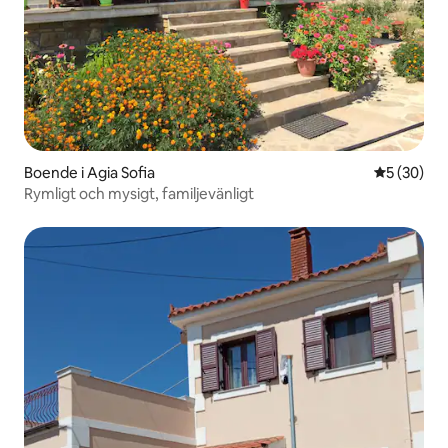
Boende i Agia Sofia
5 av 5 i g
5 (30)
Rymligt och mysigt, familjevänligt