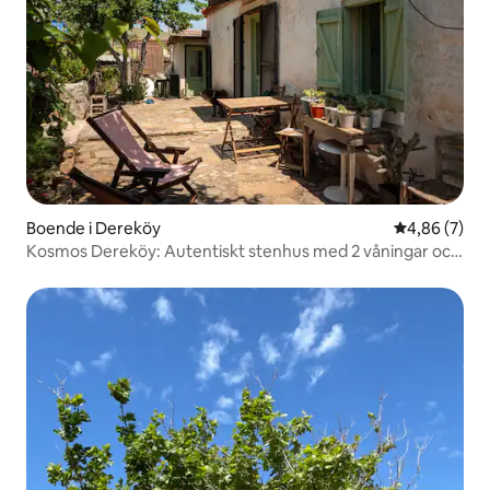
Boende i Dereköy
4,86 av 5 i 
4,86 (7)
Kosmos Dereköy: Autentiskt stenhus med 2 våningar och
trädgård