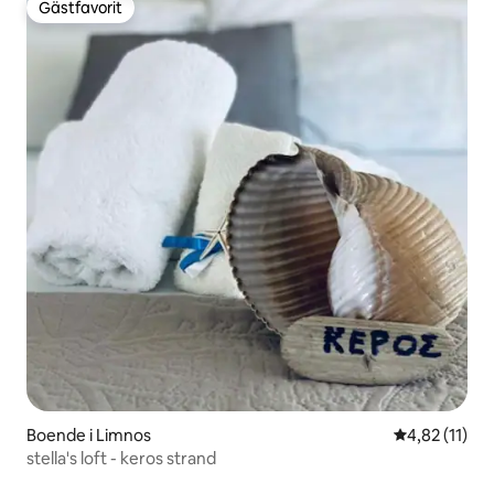
Gästfavorit
Gästfavorit
Boende i Limnos
4,82 av 5 i 
4,82 (11)
stella's loft - keros strand