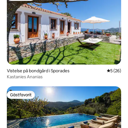
Vistelse på bondgård i Sporades
5 av 5 i g
5 (26)
Kastanies Ananias
Gästfavorit
Gästfavorit