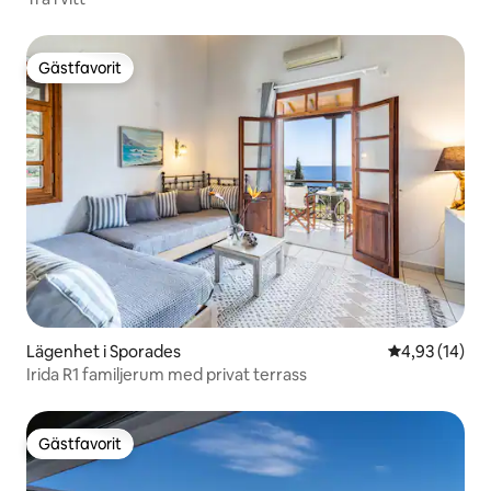
Gästfavorit
Gästfavorit
Lägenhet i Sporades
4,93 av 5 i g
4,93 (14)
Irida R1 familjerum med privat terrass
Gästfavorit
Gästfavorit