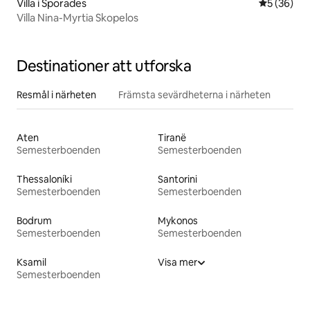
Villa i Sporades
5 av 5 i g
5 (36)
Villa Nina-Myrtia Skopelos
Destinationer att utforska
Resmål i närheten
Främsta sevärdheterna i närheten
Aten
Tiranë
Semesterboenden
Semesterboenden
Thessaloníki
Santorini
Semesterboenden
Semesterboenden
Bodrum
Mykonos
Semesterboenden
Semesterboenden
Ksamil
Visa mer
Semesterboenden