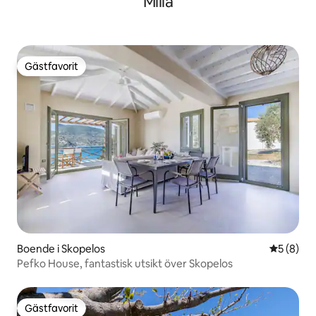
Milia
Gästfavorit
Gästfavorit
Boende i Skopelos
5 av 5 i 
5 (8)
Pefko House, fantastisk utsikt över Skopelos
Gästfavorit
Gästfavorit