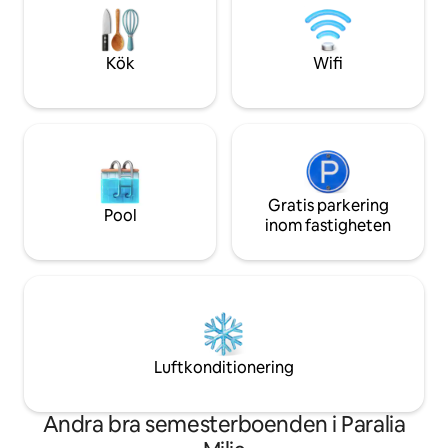
återförenas med det som betyder något
kommer omkring ä
– vila, natur och lugn.
förmodligen det me
uppleva sommare
Kök
Wifi
Gratis parkering
Pool
inom fastigheten
Luftkonditionering
Andra bra semesterboenden i Paralia