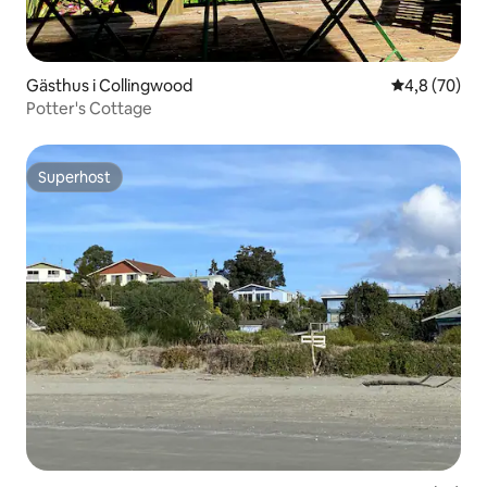
Gästhus i Collingwood
4,8 av 5 i g
4,8 (70)
Potter's Cottage
Superhost
Superhost