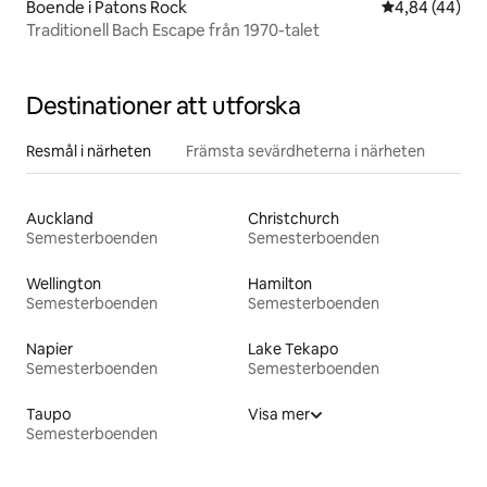
Boende i Patons Rock
4,84 av 5 i g
4,84 (44)
Traditionell Bach Escape från 1970-talet
Destinationer att utforska
Resmål i närheten
Främsta sevärdheterna i närheten
Auckland
Christchurch
Semesterboenden
Semesterboenden
Wellington
Hamilton
Semesterboenden
Semesterboenden
Napier
Lake Tekapo
Semesterboenden
Semesterboenden
Taupo
Visa mer
Semesterboenden