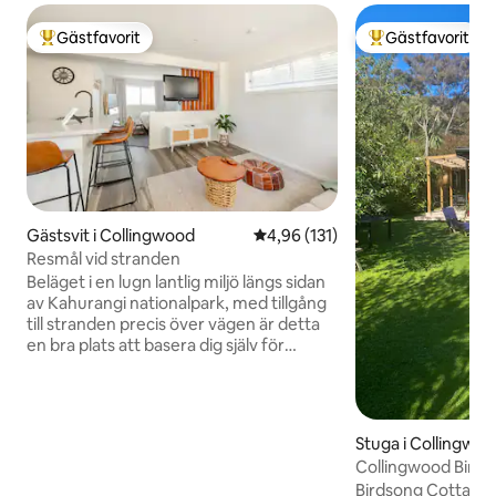
Gästfavorit
Gästfavorit
Populär gästfavorit
Populär gästfavor
Gästsvit i Collingwood
4,96 av 5 i genomsnittligt bet
4,96 (131)
Resmål vid stranden
Beläget i en lugn lantlig miljö längs sidan
av Kahurangi nationalpark, med tillgång
till stranden precis över vägen är detta
en bra plats att basera dig själv för
Golden Bays äventyr eller koppla av med
en bok för en picknick på stranden. Det
är en kort promenad till kaféet och
butikerna och alla möjliga alternativ för
Stuga i Collingwo
aktiviteter, inklusive: kajakpaddling,
Collingwood Bird
strandcykling, en mängd olika
Birdsong Cottage ä
vandringar, fiske, simning, grottor och