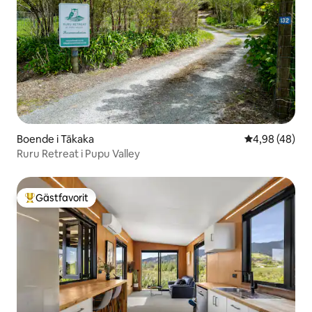
Boende i Tākaka
4,98 av 5 i g
4,98 (48)
Ruru Retreat i Pupu Valley
Gästfavorit
Populär gästfavorit