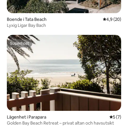
Boende i Tata Beach
4,9 av 5 i g
4,9 (20)
Lyxig Ligar Bay Bach
Superhost
Superhost
Lägenhet i Parapara
5 av 5 i 
5 (7)
Golden Bay Beach Retreat – privat altan och havsutsikt