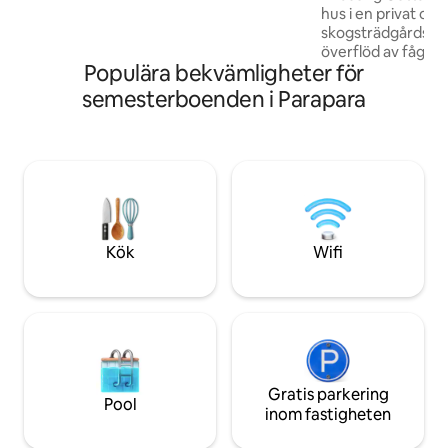
hus i en privat och
bergsklättring. Denna enhet ligger på
skogsträdgårdsoas. Vakna till 
bottenvåningen i vårt hem. Vi bor på
överflöd av fågell
övervåningen med våra 2 barn.
Populära bekvämligheter för
gryningskor. Njut av en 5 minuters
promenad till Col
semesterboenden i Parapara
café, konststudior
Perfekt för en av
tillflyktsort, eller
Golden Bays berö
stränder. Njut av det lokala Courthouse
Cafe och en kväll 
innan du ger dig ut
cykling längs Heap
Kök
Wifi
Gratis parkering
Pool
inom fastigheten