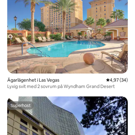
Ägarlägenhet i Las Vegas
4,97 av 5 i g
4,97 (34)
Lyxig svit med 2 sovrum på Wyndham Grand Desert
Superhost
Superhost