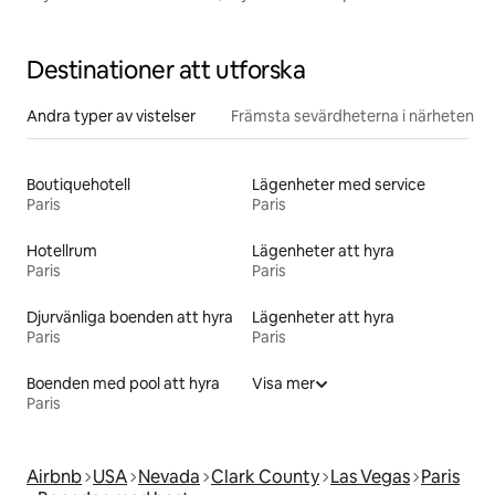
Destinationer att utforska
Andra typer av vistelser
Främsta sevärdheterna i närheten
Boutiquehotell
Lägenheter med service
Paris
Paris
Hotellrum
Lägenheter att hyra
Paris
Paris
Djurvänliga boenden att hyra
Lägenheter att hyra
Paris
Paris
Boenden med pool att hyra
Visa mer
Paris
Airbnb
USA
Nevada
Clark County
Las Vegas
Paris