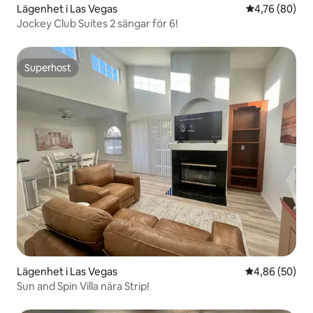
Lägenhet i Las Vegas
4,76 av 5 i g
4,76 (80)
Jockey Club Suites 2 sängar för 6!
Superhost
Superhost
Lägenhet i Las Vegas
4,86 av 5 i g
4,86 (50)
Sun and Spin Villa nära Strip!