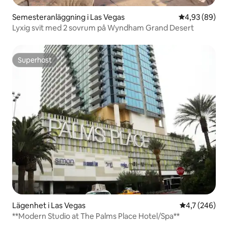
Semesteranläggning i Las Vegas
4,93 av 5 i g
4,93 (89)
Lyxig svit med 2 sovrum på Wyndham Grand Desert
Superhost
Superhost
Lägenhet i Las Vegas
4,7 av 5 i ge
4,7 (246)
**Modern Studio at The Palms Place Hotel/Spa**