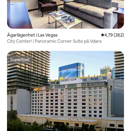
Ägarlägenhet i Las Vegas
4,79 av 5 i ge
4,79 (262)
City Center! | Panoramic Corner Suite på Vdara
Superhost
Superhost