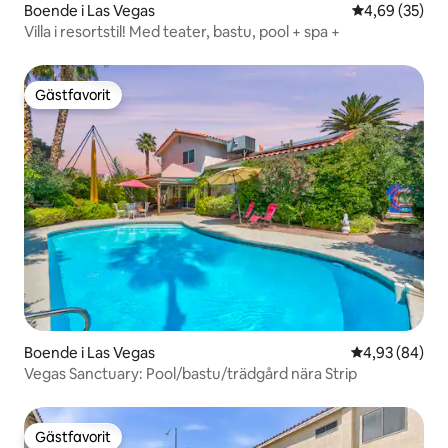
Boende i Las Vegas
4,69 av 5 i g
4,69 (35)
Villa i resortstil! Med teater, bastu, pool + spa +
Gästfavorit
Gästfavorit
Boende i Las Vegas
4,93 av 5 i g
4,93 (84)
Vegas Sanctuary: Pool/bastu/trädgård nära Strip
Gästfavorit
Gästfavorit