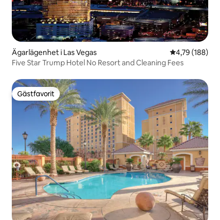
Ägarlägenhet i Las Vegas
4,79 av 5 i ge
4,79 (188)
Five Star Trump Hotel No Resort and Cleaning Fees
Gästfavorit
Gästfavorit