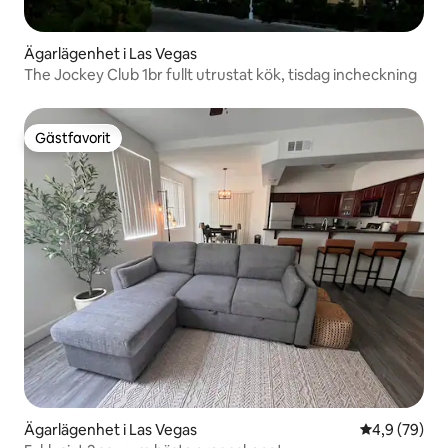
Ägarlägenhet i Las Vegas
The Jockey Club 1br fullt utrustat kök, tisdag incheckning
Gästfavorit
Gästfavorit
Ägarlägenhet i Las Vegas
4,9 av 5 i g
4,9 (79)