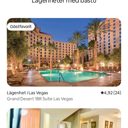
Lägenheter med bastu
Gästfavorit
Gästfavorit
Lägenhet i Las Vegas
4,92 av 5 i g
4,92 (24)
Grand Desert 1BR Suite Las Vegas