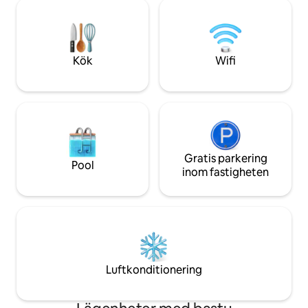
VIP ✨ 🌏 👑 Justerbar dubbelsäng (King)
till Fremont Street. Detta är som ingen
🛌 Massage , noll gravitation och mer ...
annan enhet i Palms! Efter en dag av kul
🤩 Badrum i♥️ marmor Med LED-lampor
och fiesta, njut av en Vegas-siesta
🌈 avkopplande regndusch Och
Kök
Wifi
Gratis parkering
Pool
inom fastigheten
Luftkonditionering