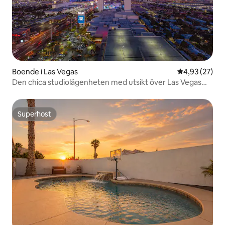
Boende i Las Vegas
4,93 av 5 i g
4,93 (27)
Den chica studiolägenheten med utsikt över Las Vegas
Strip!
Superhost
Superhost