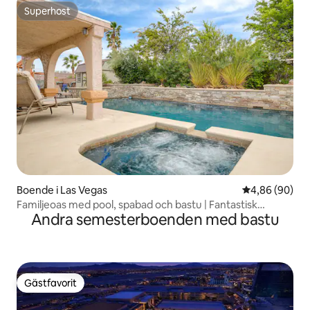
Superhost
Superhost
Boende i Las Vegas
4,86 av 5 i g
4,86 (90)
Familjeoas med pool, spabad och bastu | Fantastisk
Andra semesterboenden med bastu
bakgård
Gästfavorit
Gästfavorit