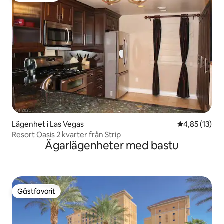
Lägenhet i Las Vegas
4,85 av 5 i g
4,85 (13)
Resort Oasis 2 kvarter från Strip
Ägarlägenheter med bastu
Gästfavorit
Gästfavorit