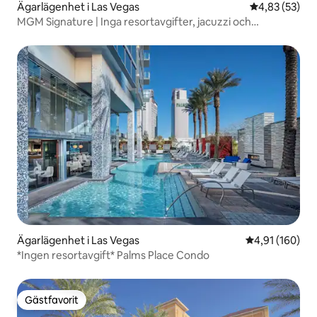
Ägarlägenhet i Las Vegas
4,83 av 5 i g
4,83 (53)
MGM Signature | Inga resortavgifter, jacuzzi och
parkering
Ägarlägenhet i Las Vegas
4,91 av 5 i ge
4,91 (160)
*Ingen resortavgift* Palms Place Condo
Gästfavorit
Gästfavorit