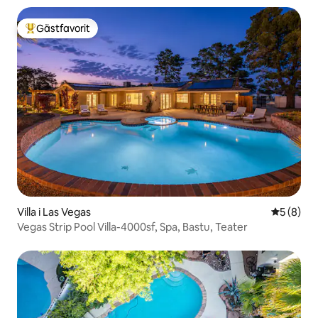
Gästfavorit
Populär gästfavorit
Villa i Las Vegas
5 av 5 i 
5 (8)
Vegas Strip Pool Villa-4000sf, Spa, Bastu, Teater