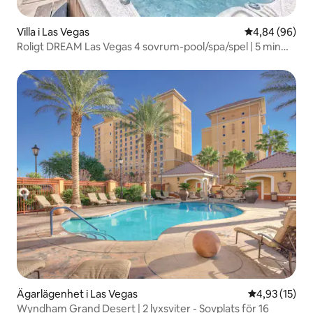
Villa i Las Vegas
4,84 av 5 i g
4,84 (96)
Roligt DREAM Las Vegas 4 sovrum-pool/spa/spel | 5 min
från The Strip
Ägarlägenhet i Las Vegas
4,93 av 5 i g
4,93 (15)
Wyndham Grand Desert | 2 lyxsviter - Sovplats för 16