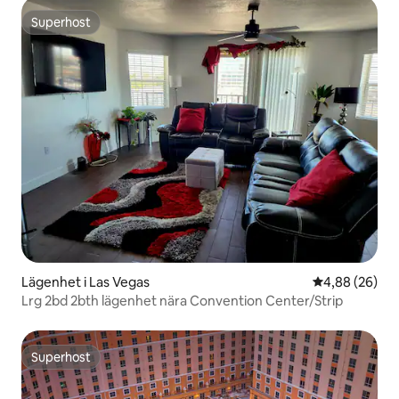
Superhost
Superhost
Lägenhet i Las Vegas
4,88 av 5 i g
4,88 (26)
Lrg 2bd 2bth lägenhet nära Convention Center/Strip
Superhost
Superhost