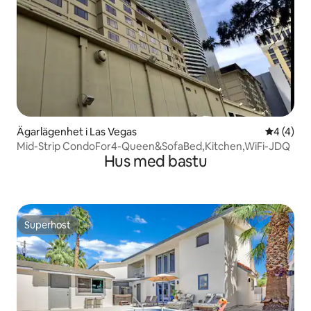
Ägarlägenhet i Las Vegas
4 av 5 i 
4 (4)
Mid-Strip CondoFor4-Queen&SofaBed,Kitchen,WiFi-JDQ
Hus med bastu
Superhost
Superhost