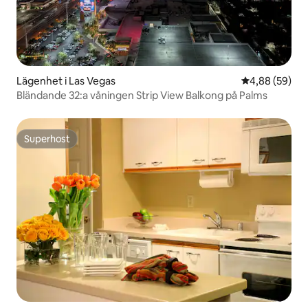
Lägenhet i Las Vegas
4,88 av 5 i g
4,88 (59)
Bländande 32:a våningen Strip View Balkong på Palms
Superhost
Superhost