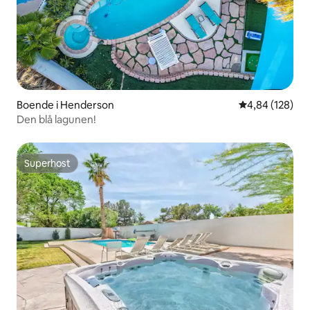
Boende i Henderson
4,84 av 5 i ge
4,84 (128)
Den blå lagunen!
Superhost
Superhost