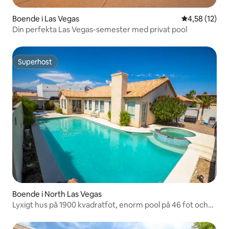
Boende i Las Vegas
4,58 av 5 i g
4,58 (12)
Din perfekta Las Vegas-semester med privat pool
Superhost
Superhost
Boende i North Las Vegas
Lyxigt hus på 1900 kvadratfot, enorm pool på 46 fot och
bubbelpool