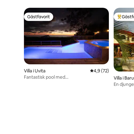
Gästfavorit
Gästf
Gästfavorit
Populär 
Villa i Uvita
4,9 av 5 i genomsnit
4,9 (72)
Fantastisk pool med
Villa i Baru
havsutsikt/bubbelpool/
En djunge
LUFTKONDITIONERING/MUSIK
och vatten