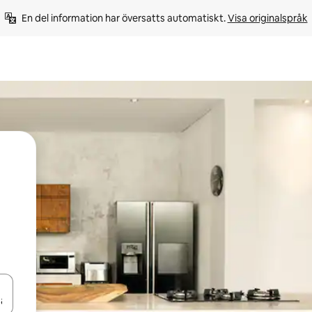
En del information har översatts automatiskt. 
Visa originalspråk
d upp- och nedåtpilarna eller utforska genom att trycka eller svepa.