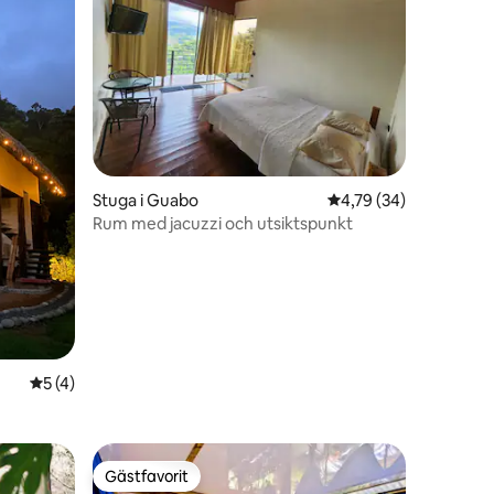
Stuga i Guabo
4,79 av 5 i genomsnit
4,79 (34)
Rum med jacuzzi och utsiktspunkt
5 av 5 i genomsnittligt betyg, 4 omdömen
5 (4)
Gästfavorit
Gästfavorit