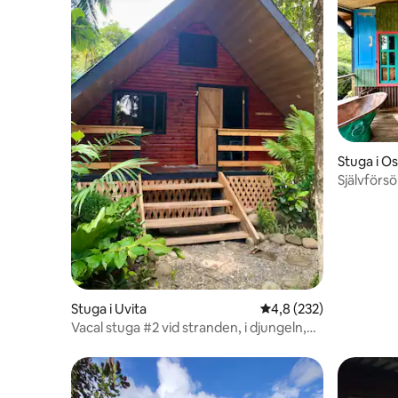
Stuga i O
Självförsö
Stuga i Uvita
4,8 av 5 i genomsnitt
4,8 (232)
Vacal stuga #2 vid stranden, i djungeln,
wifi!