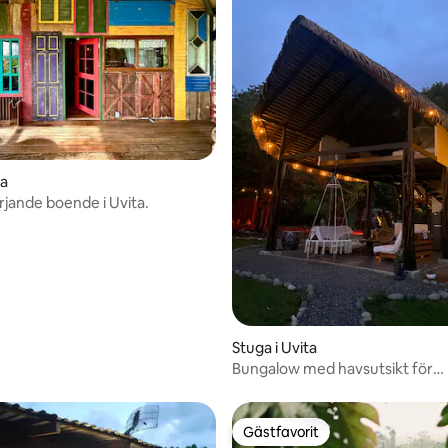
sa
rjande boende i Uvita.
ligt betyg, 232 omdömen
Stuga i Uvita
Bungalow med havsutsikt för
naturälskare
Gästfavorit
Gästfavorit