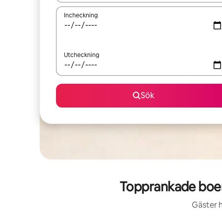
Incheckning
Utcheckning
Sök
Topprankade boen
Gäster h