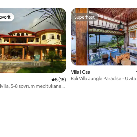
avorit
Superhost
gästfavorit
Superhost
Villa i Osa
tligt betyg, 72 omdömen
Bali Villa Jungle Paradise - Uvita
5 av 5 i genomsnittligt betyg, 18 omdöm
5 (18)
lvilla, 5-8 sovrum med tukaner
fall