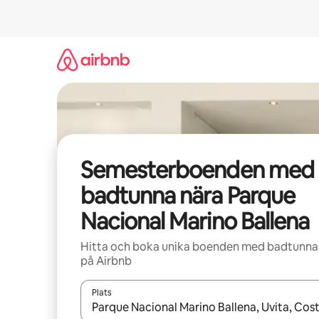
Hoppa
till
innehåll
Semesterboenden med
badtunna nära Parque
Nacional Marino Ballena
Hitta och boka unika boenden med badtunna
på Airbnb
Plats
När resultaten är tillgängliga kan du navigera me