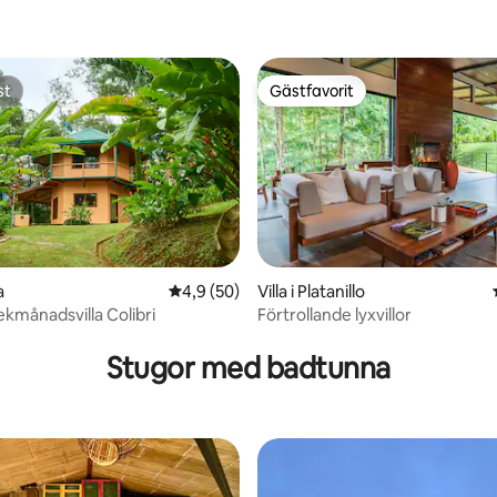
st
Gästfavorit
st
Gästfavorit
a
4,9 av 5 i genomsnittligt betyg, 50 omdöm
4,9 (50)
Villa i Platanillo
ekmånadsvilla Colibri
Förtrollande lyxvillor
tligt betyg, 26 omdömen
Stugor med badtunna