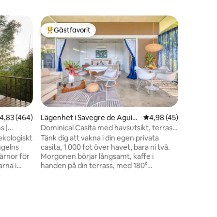
Villa i Uvi
Gästfavorit
Gästf
Populär gästfavorit
Populär
Privat o
– Promena
Perfekt f
lyxvilla 
helt privata oas. Njut a
pool meda
avskilda
och apor 
den berö
romantiska
,83 av 5 i genomsnittligt betyg, 464 omdömen
4,83 (464)
Lägenhet i Savegre de Aguirr
4,98 av 5 i genomsnit
4,98 (45)
strandcy
e
s |
Dominical Casita med havsutsikt, terrass,
restaurange
kök
ekologiskt
Tänk dig att vakna i din egen privata
parmassage
ngelns
casita, 1 000 fot över havet, bara ni två.
privat ko
ärnor för
Morgonen börjar långsamt, kaffe i
gourmetm
en
rna i
handen på din terrass, med 180°
väntar!
tsikt” –
panoramautsikt över havet, himlen och
eäventyr.
majestätiska berg i Dominical. Efter att
NG:
ha utforskat närliggande vattenfall eller
de!
kopplat av vid den gemensamma poolen,
jurliv.
kan du fräscha upp dig med en lyxig