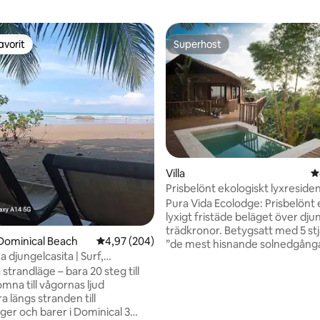
avorit
Superhost
gästfavorit
Superhost
tligt betyg, 22 omdömen
Villa
4
Prisbelönt ekologiskt lyxresiden
Panoramautsikt
Pura Vida Ecolodge: Prisbelönt 
lyxigt fristäde beläget över dju
trädkronor. Betygsatt med 5 stj
Dominical Beach
4,97 av 5 i genomsnittligt betyg, 204 omdöm
4,97 (204)
”de mest hisnande solnedgånga
 djungelcasita | Surf,
Costa Rica” och ”oslagbar havsu
gar och avskildhet
 strandläge – bara 20 steg till
perfekt för romantik och familj
mna till vågornas ljud
🌿 COSTA RICAS GRÖNA SÄSO
 längs stranden till
Regnskogen är som mest levan
ger och barer i Dominical 3
Upplev lummiga vattenfall och d