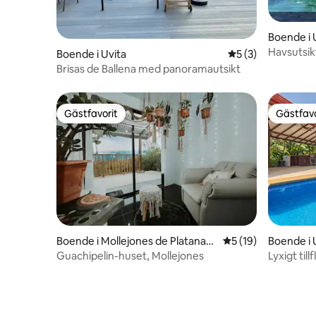
Boende i 
Havsutsikt
Boende i Uvita
5 av 5 i genomsni
5 (3)
Espectacu
Brisas de Ballena med panoramautsikt
Gästfavorit
Gästfavo
Gästfavorit
Gästfavo
Boende i Mollejones de Platanare
5 av 5 i genomsnit
5 (19)
Boende i 
s
Guachipelin-huset, Mollejones
Lyxigt til
havet och