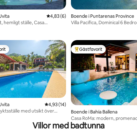
Uvita
4,83 av 5 i genomsnittligt betyg, 6 omdöm
4,83 (6)
Boende i Puntarenas Province
, hemligt ställe, Casa
Villa Pacifica, Dominical 6 Bed
ttligt betyg, 3 omdömen
lar.
Estate!
rit
Gästfavorit
rit
Populär gästfavorit
tligt betyg, 19 omdömen
Uvita
4,93 av 5 i genomsnittligt betyg, 14 omdöm
4,93 (14)
lflyktsställe med utsikt över
Boende i Bahía Ballena
 dalen
Casa RoMa: modern, promenad t
Villor med badtunna
stranden