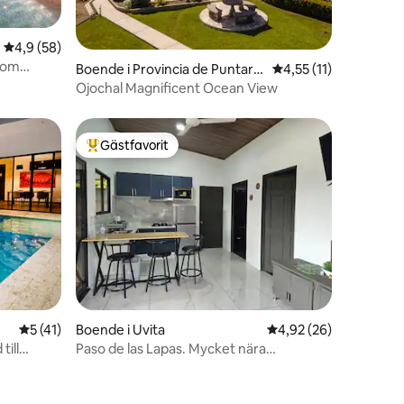
en
4,9 av 5 i genomsnittligt betyg, 58 omdömen
4,9 (58)
room
Boende i Provincia de Puntare
4,55 av 5 i genomsni
4,55 (11)
nas
Ojochal Magnificent Ocean View
Gästfavorit
Populär gästfavorit
en
5 av 5 i genomsnittligt betyg, 41 omdömen
5 (41)
Boende i Uvita
4,92 av 5 i genomsnit
4,92 (26)
ill
Paso de las Lapas. Mycket nära
nationalparken