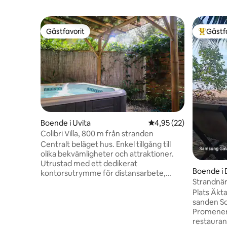
Gästfavorit
Gästf
Gästfavorit
Populär 
Boende i Uvita
4,95 av 5 i genomsnit
4,95 (22)
Colibri Villa, 800 m från stranden
Centralt beläget hus. Enkel tillgång till
olika bekvämligheter och attraktioner.
Utrustad med ett dedikerat
Boende i 
kontorsutrymme för distansarbete,
Strandnära
inklusive luftkonditionering och en
solnedgån
Plats Äkta
ethernet-anslutning, är det idealiskt för
sanden So
att vara produktiv när du reser.
Promenera
Bekvämligheter som passar för längre
restauran
vistelser, du kommer att uppleva både