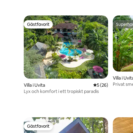
Gästfavorit
Superho
Gästfavorit
Superho
Villa i Uvit
Privat sm
Villa i Uvita
5 av 5 i genomsnit
5 (26)
Lyx och komfort i ett tropiskt paradis
Gästfavorit
Gästfavorit