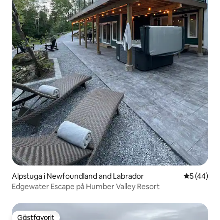
Alpstuga i Newfoundland and Labrador
5 av 5 i g
5 (44)
Edgewater Escape på Humber Valley Resort
Gästfavorit