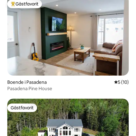
Gästfavorit
Populär gästfavorit
Boende i Pasadena
5 av 5 i g
5 (10)
Pasadena Pine House
Gästfavorit
Gästfavorit