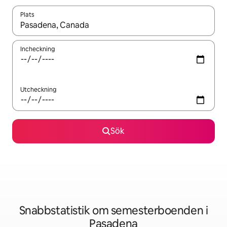
Plats
När resultaten är tillgängliga kan du navigera med upp- och ned
Incheckning
Utcheckning
Sök
Snabbstatistik om semesterboenden i
Pasadena