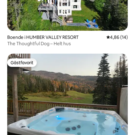
Boende i HUMBER VALLEY RESORT
4,86 av 5 i g
4,86 (14)
The Thoughtful Dog – Helt hus
Gästfavorit
Gästfavorit