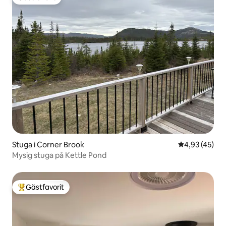
Gästfavorit
Stuga i Corner Brook
4,93 av 5 i g
4,93 (45)
Mysig stuga på Kettle Pond
Gästfavorit
Populär gästfavorit