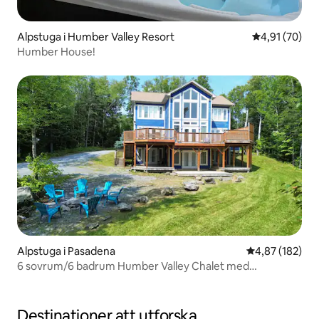
Alpstuga i Humber Valley Resort
4,91 av 5 i g
4,91 (70)
Humber House!
Alpstuga i Pasadena
4,87 av 5 i ge
4,87 (182)
6 sovrum/6 badrum Humber Valley Chalet med
bubbelpool
Destinationer att utforska