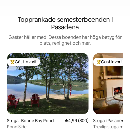
Topprankade semesterboenden i
Pasadena
Gäster håller med: Dessa boenden har höga betyg för
plats, renlighet och mer.
Gästfavorit
Gästfavorit
Populär gästfavorit
Populär gästfavor
Stuga i Bonne Bay Pond
4,99 av 5 i genomsnittligt bety
4,99 (300)
Stuga i Pasadena
Pond Side
Trevlig stuga med