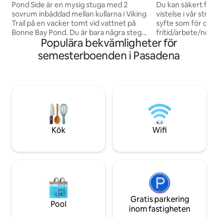
strand+sjöutsikt+
Pond Side är en mysig stuga med 2
Du kan säkert få u
sovrum inbäddad mellan kullarna i Viking
vistelse i vår stra
Trail på en vacker tomt vid vattnet på
syfte som för dig 
Bonne Bay Pond. Du är bara några steg
fritid/arbete/nö
Populära bekvämligheter för
från din altan till en privat strand med
vårt välkomnande
tillgång till lansering av vattenfarkoster.
välkomna dig. Abs
semesterboenden i Pasadena
Eldstad med massor av sittplatser också.
sjöutsikt från övre
Beläget 6 km från södra ingången till
däck där bubbelpo
Gros Morne nationalpark. 26 km från
runt, regn eller s
Deer Lake. Pond Side ligger på Old
din egen strand o
Bonne Bay Pond Rd, 1200 ft från Viking
eldstad/simning/k
Trail, Route 430. Perfekt centrerad för
närliggande
att utforska både norra och södra sidan
vandringsleder/lin
av Gros Morne Park.
Vinter: tillgång til
Kök
Wifi
njut av närliggand
skidåkning/snösk
Gratis parkering
Pool
inom fastigheten