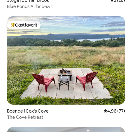
Stuga i Corner Brook
5 av 5 i g
5 (26)
Blue Ponds Airbnb-svit
Gästfavorit
Populär gästfavorit
Boende i Cox's Cove
4,96 av 5 i g
4,96 (77)
The Cove Retreat