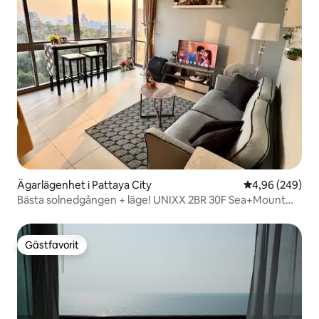
Ägarlägenhet i Pattaya City
4,96 av 5 i ge
4,96 (249)
Bästa solnedgången + läge! UNIXX 2BR 30F Sea+Mount
View
Gästfavorit
Gästfavorit