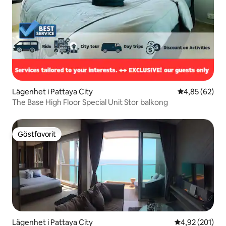
Lägenhet i Pattaya City
4,85 av 5 i g
4,85 (62)
The Base High Floor Special Unit Stor balkong
Gästfavorit
Gästfavorit
Lägenhet i Pattaya City
4,92 av 5 i ge
4,92 (201)