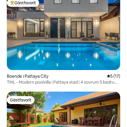
Gästfavorit
Populär gästfavorit
Boende i Pattaya City
5 av 5 i g
5 (17)
TML - Modern poolvilla i Pattaya stad | 4 sovrum 5 badrum
| Professionell KTV-privatrum, öppen spis, mahjongbord |
Bekvämt boende
Gästfavorit
Gästfavorit