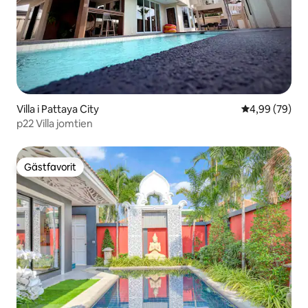
Villa i Pattaya City
4,99 av 5 i g
4,99 (79)
p22 Villa jomtien
Gästfavorit
Gästfavorit