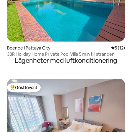
Boende i Pattaya City
5 av 5 i g
5 (12)
3BR Holiday Home Private Pool Villa 5 min till stranden
Lägenheter med luftkonditionering
Gästfavorit
Populär gästfavorit