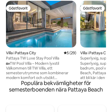
Gästfavorit
Gästfavorit
Gästfavorit
Gästfavorit
Villa i Pattaya City
5 av 5 i genomsnittligt be
5 (29)
Villa i Pattaya City
Pattaya TW Luxe Stay Pool Villa
Superlyxig, superst
med 4 sovrum, 5 
🏡TW Pool Villa – Modern lyxstil
Superlyxig, supers
Zhongtian Beach i 
Välkommen till TW Villa, ett
badrum, pool villa
sovrum har eget 
semesterutrymme som kombinerar
Beach, Pattaya, ja
modern komfort och utsökt
att bli kär i den v
Populära bekvämligheter för
design.Oavsett om det är en
gården är fylld m
familjeåterförening eller en
kokospalmer, fågla
semesterboenden nära Pattaya Beach
sammankomst av vänner kan du ha en
blommor blommar,
bekväm och oförglömlig vistelse här. ✨
omgiven av vackr
Bekvämt utrymme Envåningsvilla,
vinden blåser, fr
byggnadsyta på ca. 160 kvm, med 4
svajar i vinden, va
sovrum och 5 badrum.Varje sovrum har
kristallklart, det ä