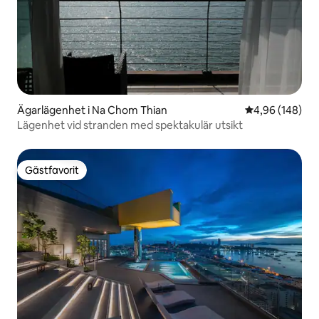
Ägarlägenhet i Na Chom Thian
4,96 av 5 i ge
4,96 (148)
Lägenhet vid stranden med spektakulär utsikt
Gästfavorit
Gästfavorit