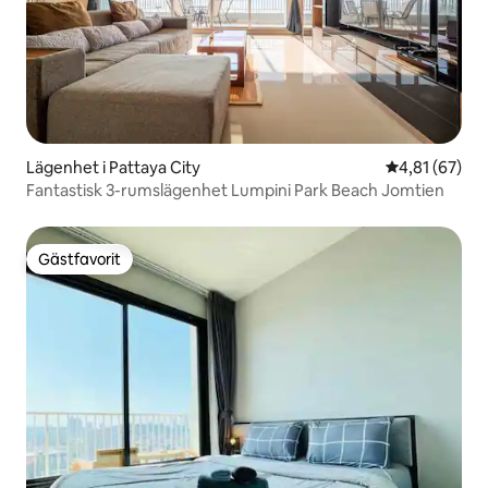
Lägenhet i Pattaya City
4,81 av 5 i g
4,81 (67)
Fantastisk 3-rumslägenhet Lumpini Park Beach Jomtien
Gästfavorit
Gästfavorit