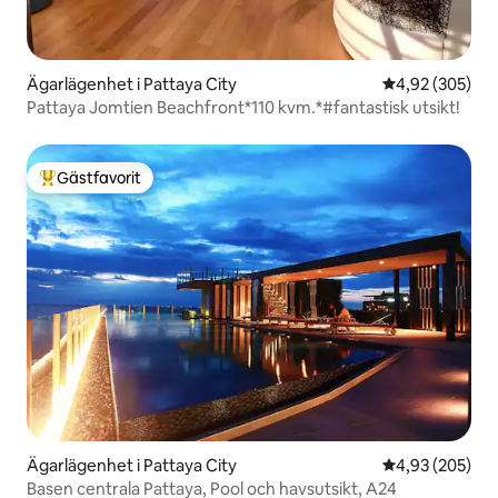
Ägarlägenhet i Pattaya City
4,92 av 5 i ge
4,92 (305)
Pattaya Jomtien Beachfront*110 kvm.*#fantastisk utsikt!
Gästfavorit
Populär gästfavorit
Ägarlägenhet i Pattaya City
4,93 av 5 i ge
4,93 (205)
Basen centrala Pattaya, Pool och havsutsikt, A24