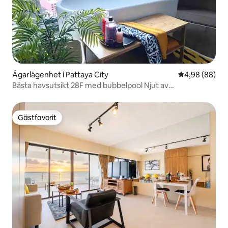
Ägarlägenhet i Pattaya City
4,98 av 5 i g
4,98 (88)
Bästa havsutsikt 28F med bubbelpool Njut av
solnedgången
Gästfavorit
Gästfavorit