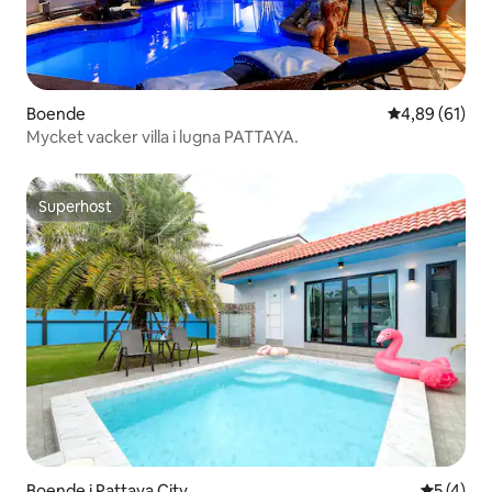
Boende
4,89 av 5 i g
4,89 (61)
Mycket vacker villa i lugna PATTAYA.
Superhost
Superhost
Boende i Pattaya City
5 av 5 i 
5 (4)