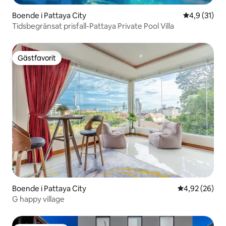
Boende i Pattaya City
4,9 av 5 i g
4,9 (31)
Tidsbegränsat prisfall-Pattaya Private Pool Villa
Gästfavorit
Gästfavorit
Boende i Pattaya City
4,92 av 5 i g
4,92 (26)
G happy village