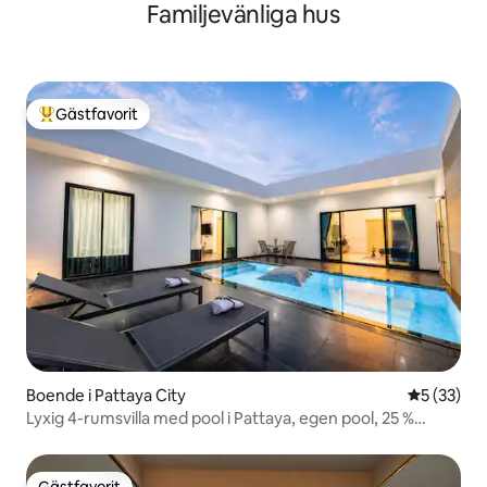
Familjevänliga hus
Gästfavorit
Populär gästfavorit
Boende i Pattaya City
5 av 5 i g
5 (33)
Lyxig 4-rumsvilla med pool i Pattaya, egen pool, 25 %
RABATT