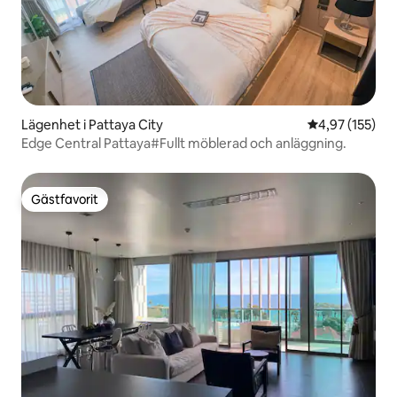
Lägenhet i Pattaya City
4,97 av 5 i ge
4,97 (155)
Edge Central Pattaya#Fullt möblerad och anläggning.
Gästfavorit
Gästfavorit