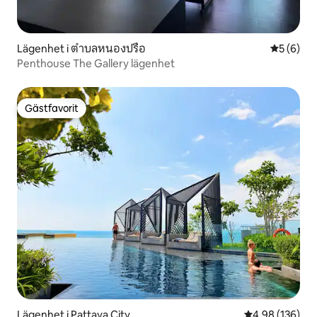
Lägenhet i ตำบลหนองปรือ
5 av 5 i 
5 (6)
Penthouse The Gallery lägenhet
Gästfavorit
Gästfavorit
Lägenhet i Pattaya City
4,98 av 5 i ge
4,98 (136)