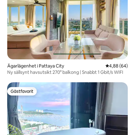
Ägarlägenhet i Pattaya City
4,88 av 5 i g
4,88 (64)
Ny sällsynt havsutsikt 270° balkong | Snabbt 1 Gbit/s WIFI
Gästfavorit
Gästfavorit