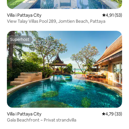
Villa i Pattaya City
4,91 av 5 i g
4,91 (53)
View Talay Villas Pool 289, Jomtien Beach, Pattaya
Superhost
Superhost
Villa i Pattaya City
4,79 av 5 i g
4,79 (33)
Gala Beachfront ~ Privat strandvilla