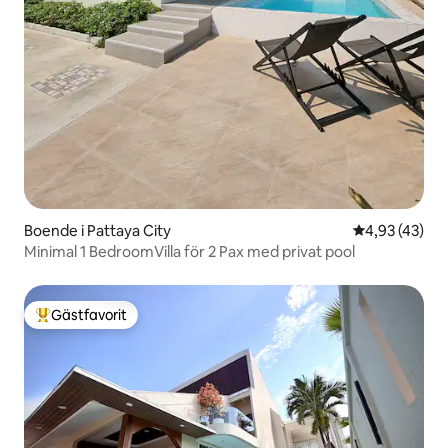
Boende i Pattaya City
4,93 av 5 i g
4,93 (43)
Minimal 1 BedroomVilla för 2 Pax med privat pool
Gästfavorit
Populär gästfavorit