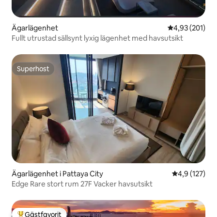
Ägarlägenhet
4,93 av 5 i ge
4,93 (201)
Fullt utrustad sällsynt lyxig lägenhet med havsutsikt
Superhost
Superhost
Ägarlägenhet i Pattaya City
4,9 av 5 i ge
4,9 (127)
Edge Rare stort rum 27F Vacker havsutsikt
Gästfavorit