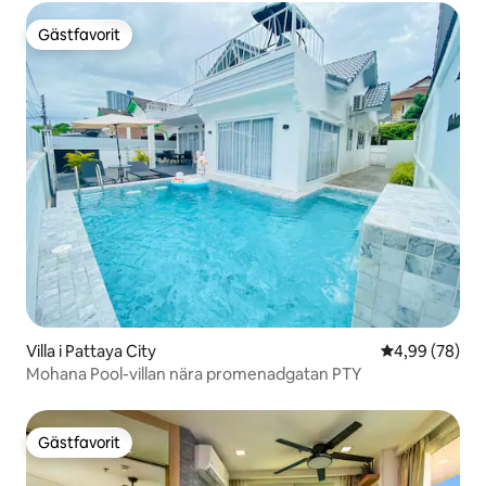
Gästfavorit
Gästfavorit
Villa i Pattaya City
4,99 av 5 i g
4,99 (78)
Mohana Pool-villan nära promenadgatan PTY
Gästfavorit
Gästfavorit