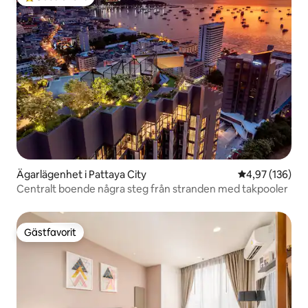
Populär gästfavorit
Ägarlägenhet i Pattaya City
4,97 av 5 i ge
4,97 (136)
Centralt boende några steg från stranden med takpooler
Gästfavorit
Gästfavorit