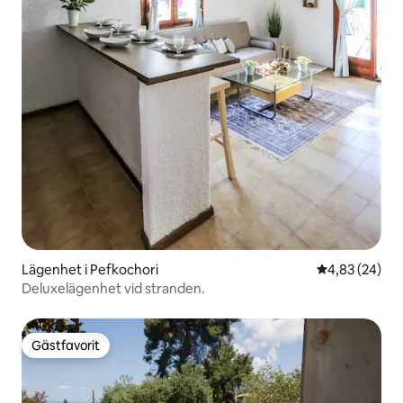
Lägenhet i Pefkochori
4,83 av 5 i g
4,83 (24)
Deluxelägenhet vid stranden.
Gästfavorit
Gästfavorit