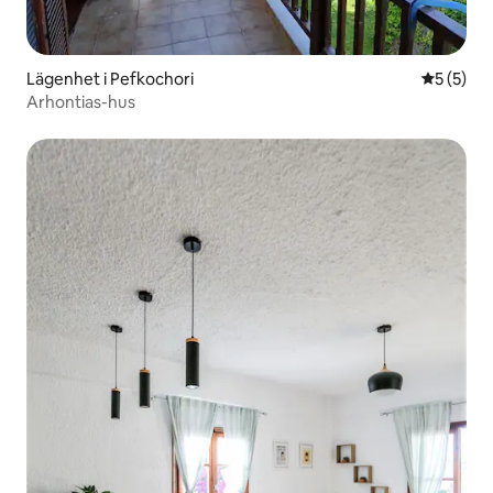
Lägenhet i Pefkochori
5 av 5 i 
5 (5)
Arhontias-hus