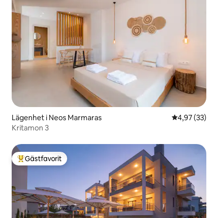
Lägenhet i Neos Marmaras
4,97 av 5 i g
4,97 (33)
Kritamon 3
Gästfavorit
Populär gästfavorit