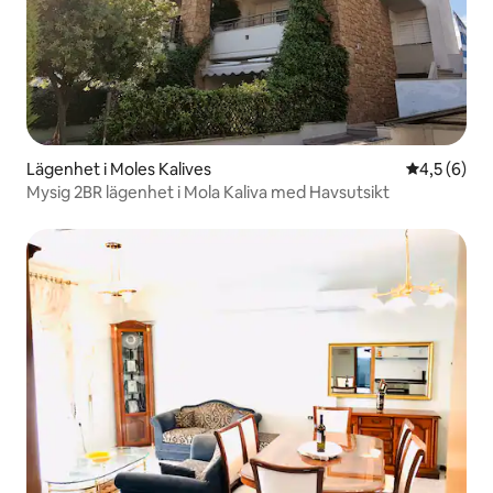
Lägenhet i Moles Kalives
4,5 av 5 i 
4,5 (6)
Mysig 2BR lägenhet i Mola Kaliva med Havsutsikt