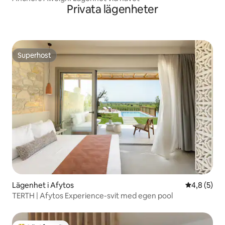
Privata lägenheter
Superhost
Superhost
Lägenhet i Afytos
4,8 av 5 i 
4,8 (5)
TERTH | Afytos Experience-svit med egen pool