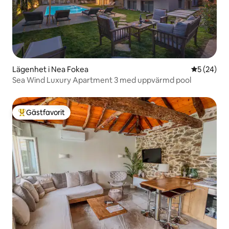
Lägenhet i Nea Fokea
5 av 5 i g
5 (24)
Sea Wind Luxury Apartment 3 med uppvärmd pool
Gästfavorit
Populär gästfavorit