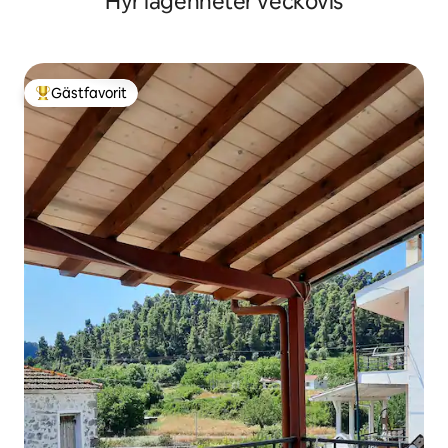
Hyr lägenheter veckovis
Gästfavorit
Populär gästfavorit