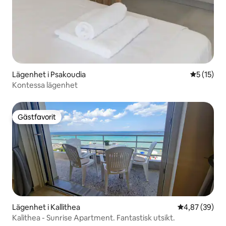
Lägenhet i Psakoudia
5 av 5 i g
5 (15)
Kontessa lägenhet
Gästfavorit
Gästfavorit
Lägenhet i Kallithea
4,87 av 5 i g
4,87 (39)
Kalithea - Sunrise Apartment. Fantastisk utsikt.