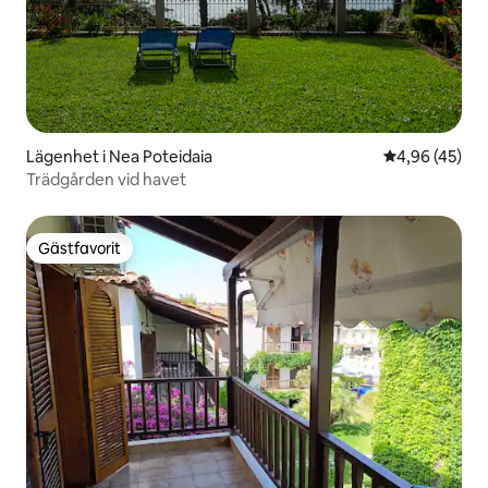
Lägenhet i Nea Poteidaia
4,96 av 5 i g
4,96 (45)
Trädgården vid havet
Gästfavorit
Gästfavorit