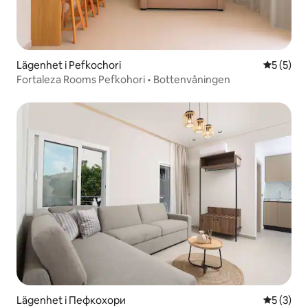
Lägenhet i Pefkochori
5 av 5 i 
5 (5)
Fortaleza Rooms Pefkohori • Bottenvåningen
Lägenhet i Пефкохори
5 av 5 i 
5 (3)