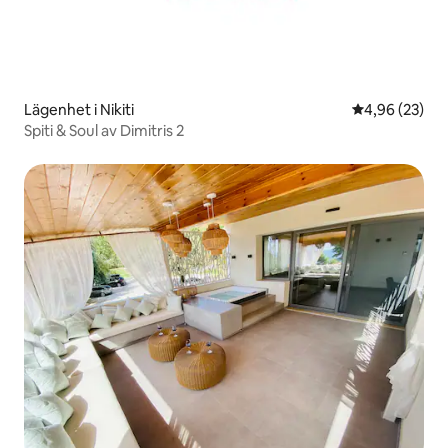
Lägenhet i Nikiti
4,96 av 5 i g
4,96 (23)
Spiti & Soul av Dimitris 2