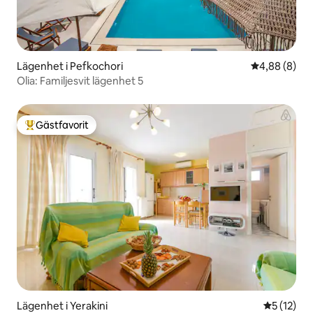
Lägenhet i Pefkochori
4,88 av 5 i 
4,88 (8)
Olia: Familjesvit lägenhet 5
Gästfavorit
Populär gästfavorit
Lägenhet i Yerakini
5 av 5 i g
5 (12)