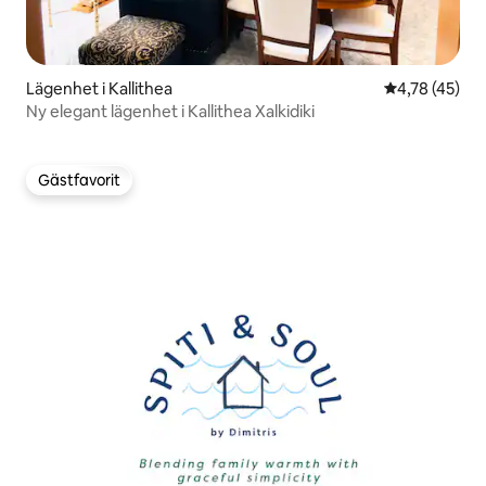
Lägenhet i Kallithea
4,78 av 5 i g
4,78 (45)
Ny elegant lägenhet i Kallithea Xalkidiki
Gästfavorit
Gästfavorit