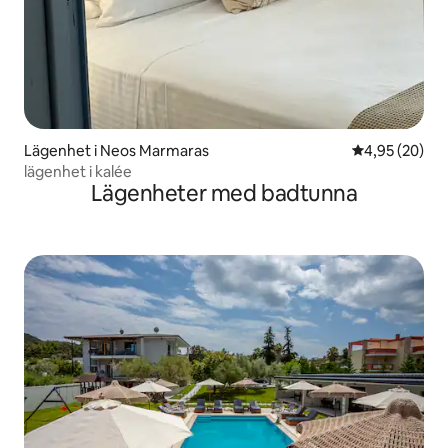
Lägenhet i Neos Marmaras
4,95 av 5 i g
4,95 (20)
lägenhet i kalée
Lägenheter med badtunna