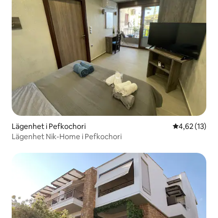
Lägenhet i Pefkochori
4,62 av 5 i g
4,62 (13)
Lägenhet Nik-Home i Pefkochori