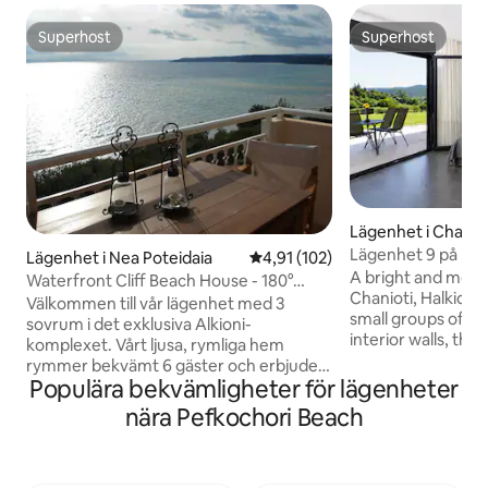
Superhost
Superhost
Superhost
Superhost
Lägenhet i Chanio
Lägenhet 9 på kul
Lägenhet i Nea Poteidaia
4,91 av 5 i genomsnittligt bet
4,91 (102)
A bright and mode
Waterfront Cliff Beach House - 180°
Chanioti, Halkidiki
havsutsikt
Välkommen till vår lägenhet med 3
small groups of up
sovrum i det exklusiva Alkioni-
interior walls, the
komplexet. Vårt ljusa, rymliga hem
between the sleep
rymmer bekvämt 6 gäster och erbjuder
and fully equipped 
Populära bekvämligheter för lägenheter
fantastisk havsutsikt, luftkonditionerade
and effortlessly comfort
rum och ett fullt utrustat kök. Bara 5
nära Pefkochori Beach
sea view of Haniot
minuters promenad från en avskild
900m walk to beac
strand, njut av snabbt Wi-Fi och
Starlink internet -
gratisparkering. Vår fridfulla tillflyktsort
- Fully equipped ki