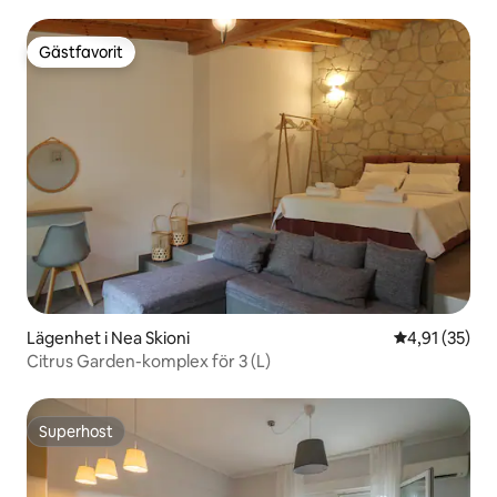
Gästfavorit
Gästfavorit
Lägenhet i Nea Skioni
4,91 av 5 i g
4,91 (35)
Citrus Garden-komplex för 3 (L)
Superhost
Superhost