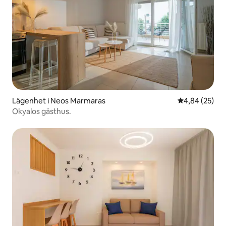
Lägenhet i Neos Marmaras
4,84 av 5 i g
4,84 (25)
Okyalos gästhus.