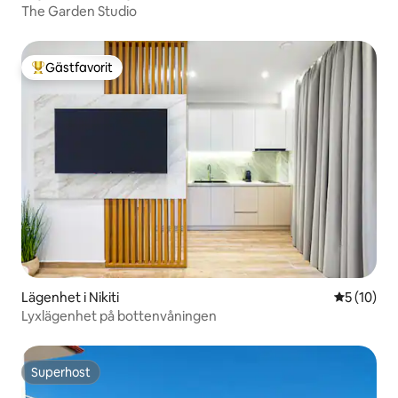
The Garden Studio
Gästfavorit
Populär gästfavorit
Lägenhet i Nikiti
5 av 5 i g
5 (10)
Lyxlägenhet på bottenvåningen
Superhost
Superhost