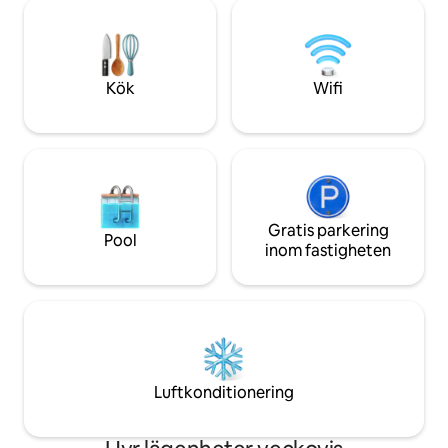
på klippan ligger inbäddad mellan en
appliances - Quiet 
olivträdgård och en tallskog och har
and relaxation
utsikt över Toroneo Bay. Nära dussintals
stränder, vandringsleder, vattensporter
och restauranger, för en oförglömlig
Kök
Wifi
vistelse.
Gratis parkering
Pool
inom fastigheten
Luftkonditionering