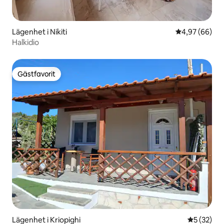
Lägenhet i Nikiti
4,97 av 5 i g
4,97 (66)
Halkidio
Gästfavorit
Gästfavorit
Lägenhet i Kriopighi
5 av 5 i g
5 (32)