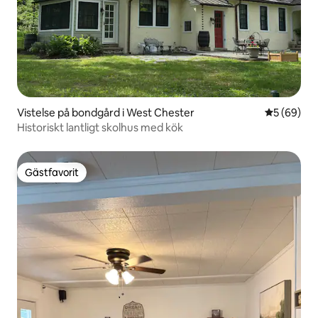
Vistelse på bondgård i West Chester
5 av 5 i g
5 (69)
Historiskt lantligt skolhus med kök
Gästfavorit
Gästfavorit