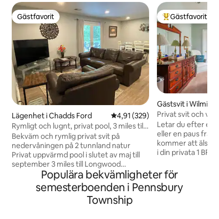
Gästfavorit
Gästfavorit
Gästfavorit
Populär gästfavor
Gästsvit i Wilming
Privat svit och va
Lägenhet i Chadds Ford
4,91 av 5 i genomsnittligt bet
4,91 (329)
Valley
Letar du efter en
Rymligt och lugnt, privat pool, 3 miles till
eller en paus från
Longwood Garden
Bekväm och rymlig privat svit på
kommer att älska 
nedervåningen på 2 tunnland natur
i din privata 1 BR-svi
Privat uppvärmd pool i slutet av maj till
trädkantat lugnt 
september 3 miles till Longwood
shopping och rest
Populära bekvämligheter för
Gardens, även känt som "Amerikas
gångavstånd. Kort
Versailles". Fantastiskt! Fråga om
semesterboenden i Pennsbury
uthyrningar för af
gästinträde till Gardens vid vistelser på 2
Township
som flyttar. Minute
nätter. Winterthur, Brandywine River
Chadds Ford och 
Museum, vingårdar och mer 3 sovrum, 4
Brandywine Valley,