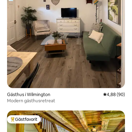
Gästhus i Wilmington
4,88 av 5 i g
4,88 (90)
Modern gästhusretreat
Gästfavorit
Populär gästfavorit