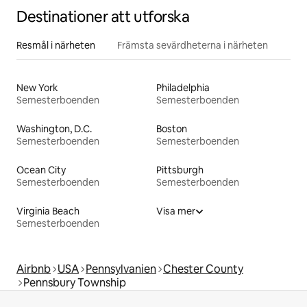
Destinationer att utforska
Resmål i närheten
Främsta sevärdheterna i närheten
New York
Philadelphia
Semesterboenden
Semesterboenden
Washington, D.C.
Boston
Semesterboenden
Semesterboenden
Ocean City
Pittsburgh
Semesterboenden
Semesterboenden
Virginia Beach
Visa mer
Semesterboenden
Airbnb
USA
Pennsylvanien
Chester County
Pennsbury Township