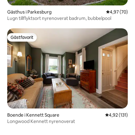
Gästhus i Parkesburg
4,97 av 5 i g
4,97 (70)
Lugn tillflyktsort nyrenoverat badrum, bubbelpool
Gästfavorit
Gästfavorit
Boende i Kennett Square
4,92 av 5 i ge
4,92 (131)
Longwood Kennett nyrenoverat