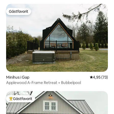
Gästfavorit
Gästfavorit
Minihus i Gap
4,95 av 5 i g
4,95 (73)
Applewood A-Frame Retreat + Bubbelpool
Gästfavorit
Populär gästfavorit