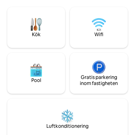
sängar Vackert stort badrum och
vår Wine & Ale Trai
sminkrum Matplats/tv-rum Kök: ugn,
grönområden elle
spishäll, mikrovågsugn, Keurig-
duPont Chateau me
kaffebryggare WiFi, 55-tums HDTV
trädgårdar och ma
Tvättmaskin i full storlek, torktumlare,
kylskåp Lugna husdjur är välkomna!
Kök
Wifi
*Ingen rökning, inga fester
Gratis parkering
Pool
inom fastigheten
Luftkonditionering