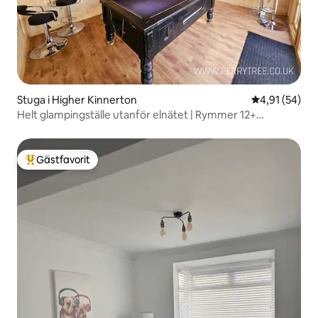
Stuga i Higher Kinnerton
4,91 av 5 i g
4,91 (54)
Helt glampingställe utanför elnätet | Rymmer 12+
bubbelpool
Gästfavorit
Populär gästfavorit