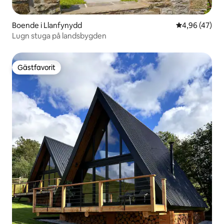
Boende i Llanfynydd
4,96 av 5 i g
4,96 (47)
Lugn stuga på landsbygden
Gästfavorit
Gästfavorit