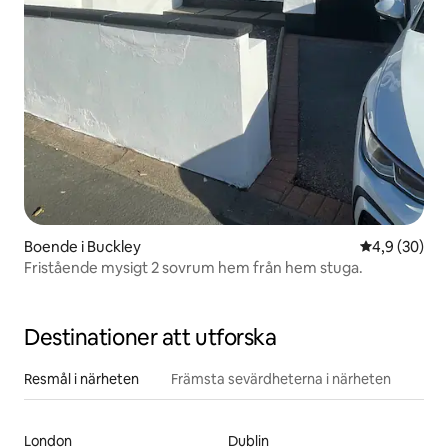
Boende i Buckley
4,9 av 5 i g
4,9 (30)
Fristående mysigt 2 sovrum hem från hem stuga.
Destinationer att utforska
Resmål i närheten
Främsta sevärdheterna i närheten
London
Dublin