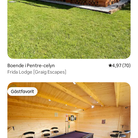
Boende i Pentre-celyn
4,97 av 5 i g
4,97 (70)
Frida Lodge [Graig Escapes]
Gästfavorit
Gästfavorit