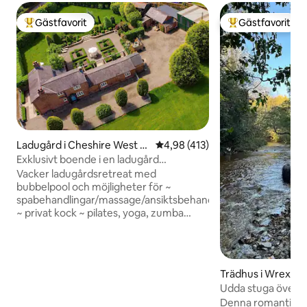
Gästfavorit
Gästfavorit
Populär gästfavorit
Populär gästfavor
Ladugård i Cheshire West a
4,98 av 5 i genomsnittligt bet
4,98 (413)
nd Chester
Exklusivt boende i en ladugård
Spabehandlingar och kock på plats
Vacker ladugårdsretreat med
bubbelpool och möjligheter för ~
spabehandlingar/massage/ansiktsbehandlingar
~ privat kock ~ pilates, yoga, zumba
Perfekt för par, familjer/grupper på
området kring historiska Oulton Smithy.
Nära till Oulton Parks racerbana på den
vackra landsbygden i Cheshire. Vackra
Trädhus i Wrexham
skogspromenader och country-pubar i
ea
Udda stuga över f
närheten. Den ombyggda ladan ligger
Denna romantiska t
tillbaka från smedjan och har egen