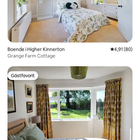
Boende i Higher Kinnerton
4,91 av 5 i g
4,91 (80)
Grange Farm Cottage
Gästfavorit
Gästfavorit