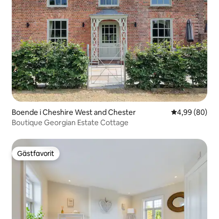
Boende i Cheshire West and Chester
4,99 av 5 i g
4,99 (80)
Boutique Georgian Estate Cottage
Gästfavorit
Gästfavorit