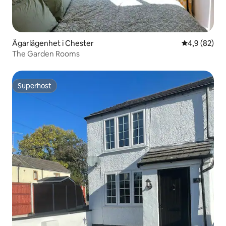
Ägarlägenhet i Chester
4,9 av 5 i g
4,9 (82)
The Garden Rooms
Superhost
Superhost