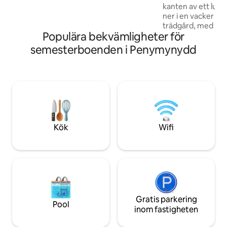
kanten av ett lug
ingång, säker parkering och en
ner i en vacker pr
fantastisk privat bubbelpool. Här finns
trädgård, med utsi
två sovrum och två badrum. Lyxiga
Populära bekvämligheter för
flodfall. Denna maj
detaljer överallt.
är där du kan varv
semesterboenden i Penymynydd
ladda om, med fulls
grillplatsen och b
inte vill luta dig ti
lokala promenader
Med bil ligger Wr
bort, Chester 25 m
ha en dag i Liverpo
timme bort.
Kök
Wifi
Gratis parkering
Pool
inom fastigheten