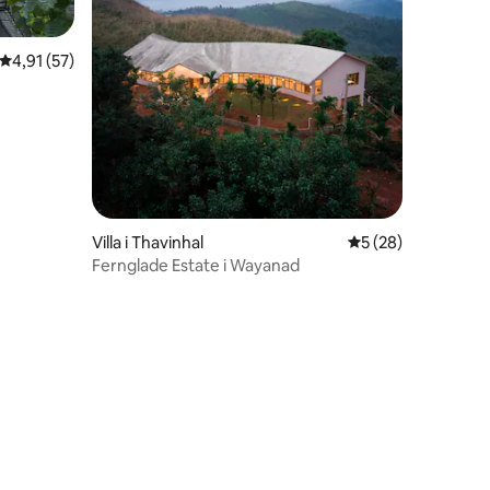
4,91 av 5 i genomsnittligt betyg, 57 omdömen
4,91 (57)
Villa i Thavinhal
5 av 5 i genomsnit
5 (28)
Fernglade Estate i Wayanad