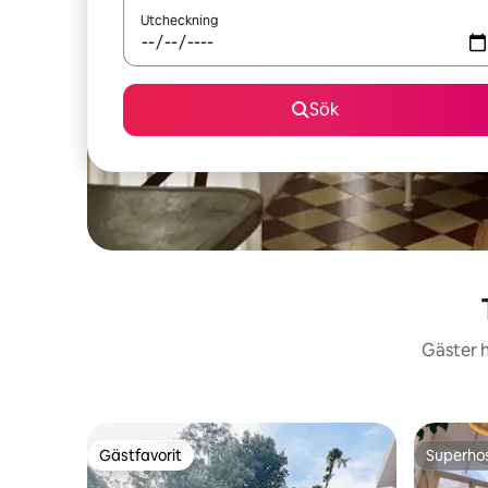
Utcheckning
Sök
Gäster h
Gästfavorit
Superho
Gästfavorit
Superho