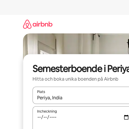
Hoppa
till
innehåll
Semesterboende i Periy
Hitta och boka unika boenden på Airbnb
Plats
När resultaten är tillgängliga kan du navigera me
Incheckning