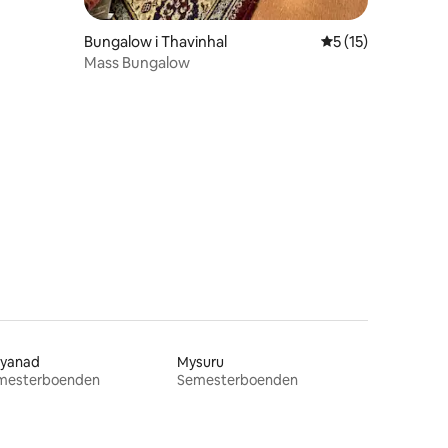
Bungalow i Thavinhal
5 av 5 i genomsni
5 (15)
Mass Bungalow
en
yanad
Mysuru
mesterboenden
Semesterboenden