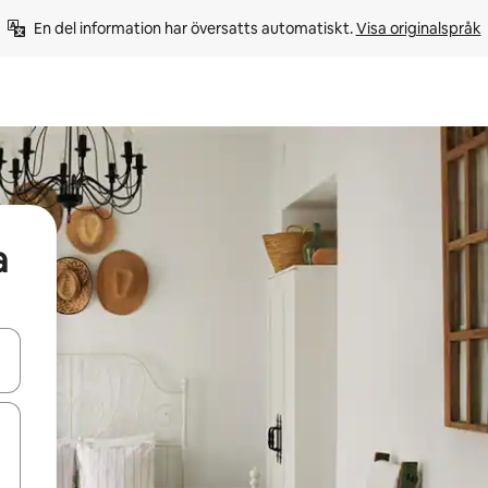
En del information har översatts automatiskt. 
Visa originalspråk
a
d upp- och nedåtpilarna eller utforska genom att trycka eller svepa.