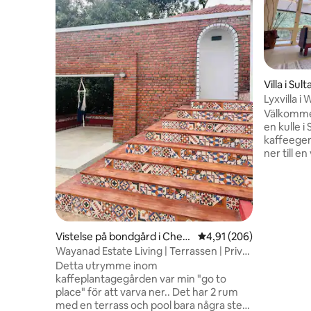
Villa i Su
Lyxvilla i
trädgård
Välkommen 
en kulle i
kaffeegen
ner till e
till svepa
fyller din
stillhet.
exklusiv t
fullständi
bekvämli
Vistelse på bondgård i Cher
4,91 av 5 i genomsnitt
4,91 (206)
utrymmen 
ukattoor
Wayanad Estate Living | Terrassen | Privat
naturen. S
pool
Detta utrymme inom
skönheten
kaffeplantagegården var min "go to
försiktigt
place" för att varva ner.. Det har 2 rum
med en terrass och pool bara några steg