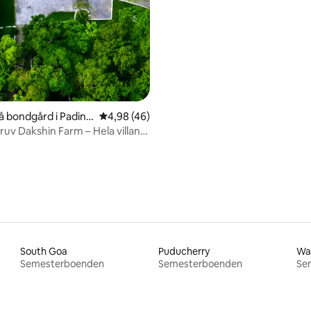
å bondgård i Padinja
4,98 av 5 i genomsnittligt betyg, 46 omdöm
4,98 (46)
ruv Dakshin Farm – Hela villan,
South Goa
Puducherry
Wa
Semesterboenden
Semesterboenden
Se