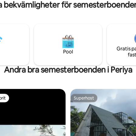
a bekvämligheter för semesterboenden 
sällskapsgrupper tack
Gratis p
Pool
fas
Andra bra semesterboenden i Periya
rit
Superhost
rit
Superhost