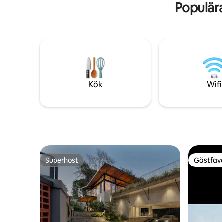
Populär
bort.. utrymmet har allt jag kan tänka mig
för att ha en blandning av avkoppling,
utomhus eller en kyld få tillsammans..
det har vintage trähögtalare, en fullt
utrustad grill och mer. För arbete eller lek
är hela stället ditt att njuta av. Jag önskar
att du slappnar av, tittar på stjärnorna
och skapar bestående minnen.
Vaktmästaren Babu kommer att se till att
Kök
Wifi
du får god hemlagad mat. Ha det så kul
😎
Superhost
Gästfavo
Superhost
Gästfavo