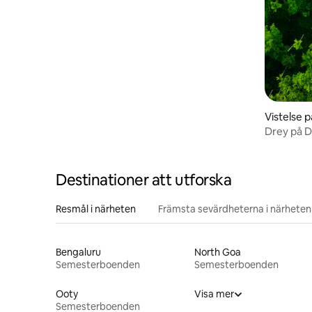
Vistelse p
rathara
Drey på D
Wayanad
Destinationer att utforska
Resmål i närheten
Främsta sevärdheterna i närheten
Bengaluru
North Goa
Semesterboenden
Semesterboenden
Ooty
Visa mer
Semesterboenden