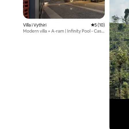
Villa i Vythiri
5 av 5 i genomsnit
5 (10)
Modern villa + A-ram | Infinity Pool - Casa
Maya