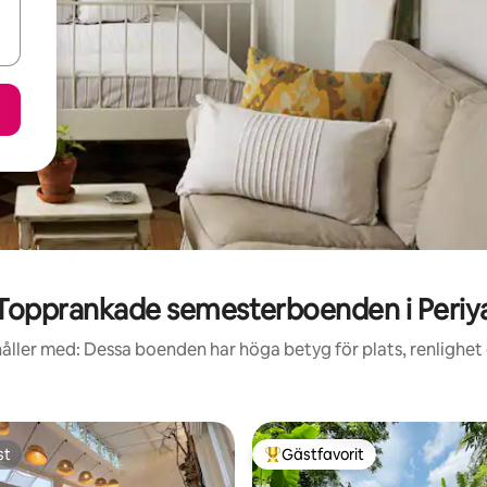
Topprankade semesterboenden i Periy
åller med: Dessa boenden har höga betyg för plats, renlighet
st
Gästfavorit
st
Populär gästfavorit