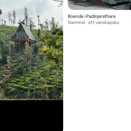
Boende i Padinjarathara
Nammal - ett vänskapsbo
tligt betyg, 10 omdömen