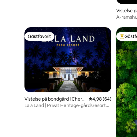
Vistelse p
A-ramshu
Gästfavorit
Gästf
Gästfavorit
Populär 
Vistelse på bondgård i Cheriy
4,98 av 5 i genomsnit
4,98 (64)
amkolly
Lala Land | Privat Heritage-gårdsresort
vid floden