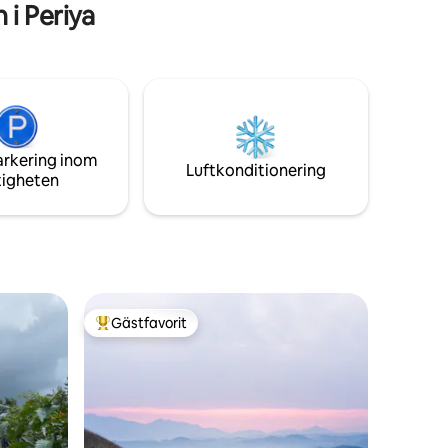
i Periya
arkering inom
Luftkonditionering
tigheten
Gästfavorit
Populär gästfavorit