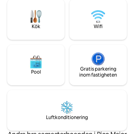
atmosfär, med bekvämligheten av att
inte befinna sig i ett isolerat område. 🏡
Perfekt för speciella kvällar, långa bad
och minnen som varar för alltid.🛀🌙
Kök
Wifi
Gratis parkering
Pool
inom fastigheten
Luftkonditionering