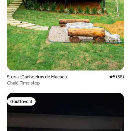
Stuga i Cachoeiras de Macacu
5 av 5 i g
5 (58)
Chalé Time stop
Gästfavorit
Gästfavorit