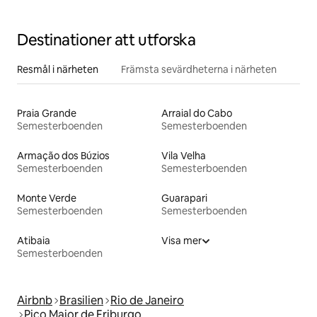
Destinationer att utforska
Resmål i närheten
Främsta sevärdheterna i närheten
Praia Grande
Arraial do Cabo
Semesterboenden
Semesterboenden
Armação dos Búzios
Vila Velha
Semesterboenden
Semesterboenden
Monte Verde
Guarapari
Semesterboenden
Semesterboenden
Atibaia
Visa mer
Semesterboenden
Airbnb
Brasilien
Rio de Janeiro
Pico Maior de Friburgo