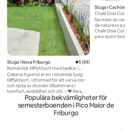
Stuga i Cachoeira
u
Chalé Dois Coraçõ
vattenfallet | RJ
No meio do verde, 
da natureza e pelo
Chalé Dois Coraçõe
para quem busca 
momentos especiais. Aqui, o
desacelera. Aprovei
puro e a paisage
pensado para ofer
Stuga i Nova Friburgo
5 av 5 i genomsnittligt be
5 (49)
aconchego e priva
Romantisk tillflyktsort med badkar |
momentos de des
Aguimô.
Cabana Aguimô är en romantisk lyxig
uma pausa da rotin
tillflyktsort, utformad för att varva ner
estrelado e o silê
och njuta av stunder tillsammans i
experiência, crian
komfort, avskildhet och stil. ✨️❤️ Bara
para relaxar.
Populära bekvämligheter för
5 km från centrala Nova Friburgo, i
charmiga Pq. Dom João VI erbjuder en
semesterboenden i Pico Maior de
kombination av lugn, bekvämlighet,
Friburgo
närliggande restauranger, enkel tillgång,
leveranstjänster och appbaserad
transport. 🚗🍔 Stugan erbjuder
avskildhet och en reträttliknande