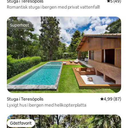
Stuga i Teresópolis
5 av 5 i g
5 (49)
Romantisk stuga i bergen med privat vattenfall!
Superhost
Superhost
Stuga i Teresópolis
4,99 av 5 i g
4,99 (87)
Lyxigt hus i bergen med helikopterplatta
Gästfavorit
Gästfavorit