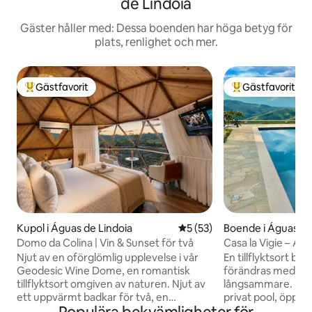
de Lindóia
Gäster håller med: Dessa boenden har höga betyg för
plats, renlighet och mer.
Gästfavorit
Gästfavorit
Populär gästfavorit
Populär gästfavor
Kupol i Águas de Lindoia
5 av 5 i genomsnittligt be
5 (53)
Boende i Águas de
Domo da Colina | Vin & Sunset för två
Casa la Vigie – Ág
Njut av en oförglömlig upplevelse i vår
En tillflyktsort bl
Geodesic Wine Dome, en romantisk
förändras med ljus
tillflyktsort omgiven av naturen. Njut av
långsammare. La V
ett uppvärmt badkar för två, en
privat pool, öppen
klimatkontrollerad vinkällare, en
öppen skyline, ett 