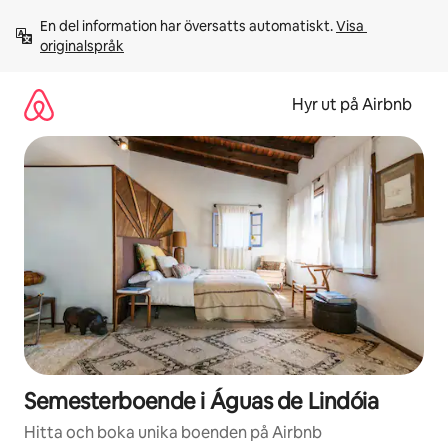
Hoppa
En del information har översatts automatiskt. 
Visa 
till
originalspråk
innehåll
Hyr ut på Airbnb
Semesterboende i Águas de Lindóia
Hitta och boka unika boenden på Airbnb