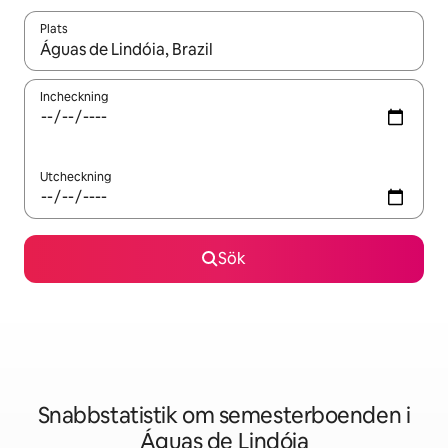
Plats
När resultaten är tillgängliga kan du navigera med upp- och ned
Incheckning
Utcheckning
Sök
Snabbstatistik om semesterboenden i
Águas de Lindóia