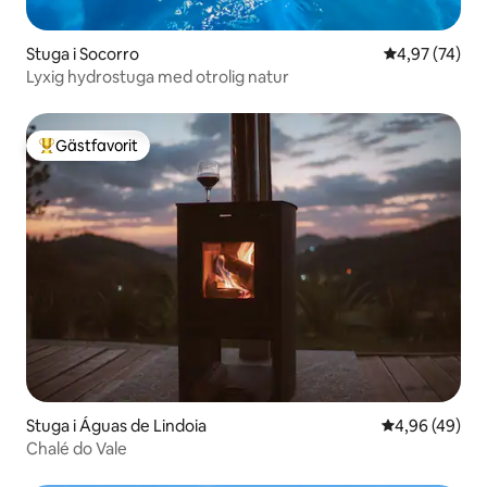
Stuga i Socorro
4,97 av 5 i g
4,97 (74)
Lyxig hydrostuga med otrolig natur
Gästfavorit
Populär gästfavorit
Stuga i Águas de Lindoia
4,96 av 5 i g
4,96 (49)
Chalé do Vale