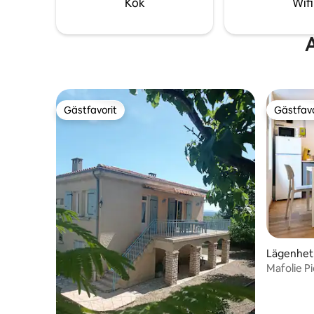
Kök
Wifi
A
Gästfavorit
Gästfavo
Gästfavorit
Gästfavo
Lägenhet
Mafolie P
bottenvån