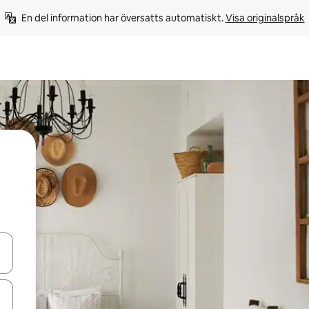
En del information har översatts automatiskt. 
Visa originalspråk
d upp- och nedåtpilarna eller utforska genom att trycka eller svepa.