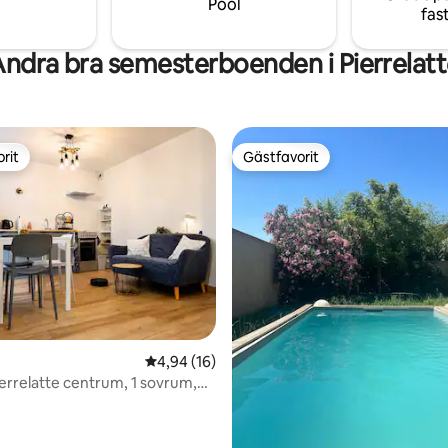
Pool
fas
ndra bra semesterboenden i Pierrelat
rit
Gästfavorit
rit
Gästfavorit
4,94 av 5 i genomsnittligt betyg, 16 omdöm
4,94 (16)
ierrelatte centrum, 1 sovrum,
ing, luftkonditionering