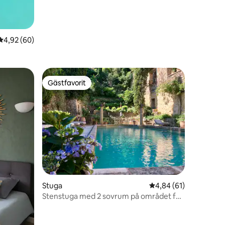
4,92 av 5 i genomsnittligt betyg, 60 omdömen
4,92 (60)
Gästfavorit
Gästfavorit
Stuga
4,84 av 5 i genomsnit
4,84 (61)
Stenstuga med 2 sovrum på området för
1500-talsslott