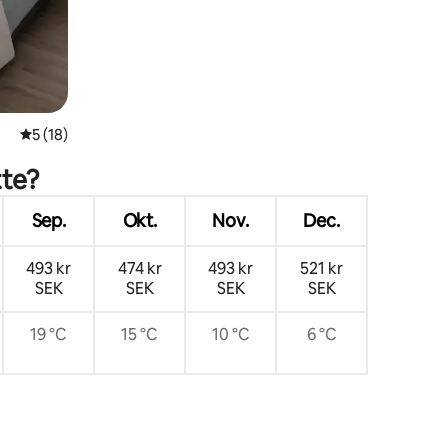
en
5 av 5 i genomsnittligt betyg, 18 omdömen
5 (18)
tte?
Sep.
Okt.
Nov.
Dec.
493 kr
474 kr
493 kr
521 kr
SEK
SEK
SEK
SEK
19 °C
15 °C
10 °C
6 °C