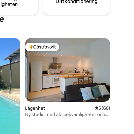
Luftkonditionering
tigheten
te
Gästfavorit
Populär gästfavorit
en
Lägenhet
5 av 5 i genomsnit
5 (60)
Ny studio med alla bekvämligheter och
egen ingång