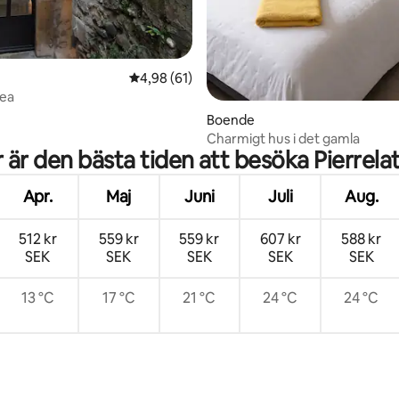
4,98 av 5 i genomsnittligt betyg, 61 omdöm
4,98 (61)
sea
Boende
Charmigt hus i det gamla
 är den bästa tiden att besöka Pierrela
Apr.
Maj
Juni
Juli
Aug.
512 kr
559 kr
559 kr
607 kr
588 kr
SEK
SEK
SEK
SEK
SEK
13 °C
17 °C
21 °C
24 °C
24 °C