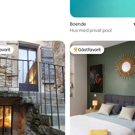
Boende
tligt betyg, 30 omdömen
Hus med privat pool
avorit
Gästfavorit
gästfavorit
Populär gästfavorit
tligt betyg, 48 omdömen