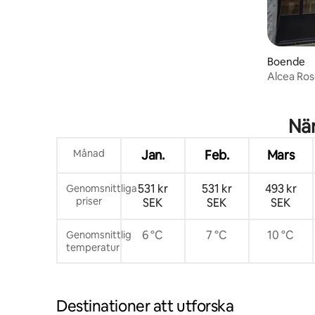
Boende
Alcea Ro
När
Månad
Jan.
Feb.
Mars
531 kr
531 kr
493 kr
Genomsnittliga
priser
SEK
SEK
SEK
6 °C
7 °C
10 °C
Genomsnittlig
temperatur
Destinationer att utforska