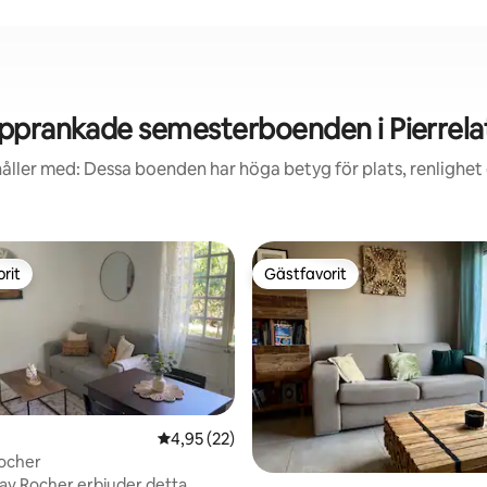
pprankade semesterboenden i Pierrela
åller med: Dessa boenden har höga betyg för plats, renlighet
rit
Gästfavorit
rit
Gästfavorit
4,95 av 5 i genomsnittligt betyg, 22 omdöm
4,95 (22)
Rocher
ligt betyg, 319 omdömen
 av Rocher erbjuder detta