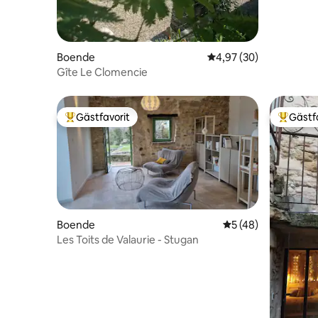
Boende
4,97 av 5 i genomsnit
4,97 (30)
Gîte Le Clomencie
Gästfavorit
Gästf
Populär gästfavorit
Populär 
Boende
5 av 5 i genomsnit
5 (48)
Les Toits de Valaurie - Stugan