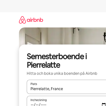
Hoppa
till
innehåll
Semesterboende i
Pierrelatte
Hitta och boka unika boenden på Airbnb
Plats
När resultaten är tillgängliga kan du navigera me
Incheckning