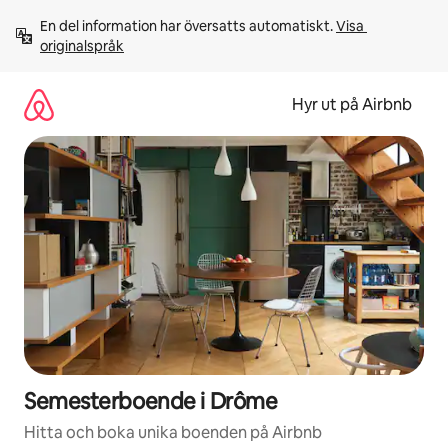
Hoppa
En del information har översatts automatiskt. 
Visa 
till
originalspråk
innehåll
Hyr ut på Airbnb
Semesterboende i Drôme
Hitta och boka unika boenden på Airbnb