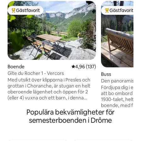
Gästfavorit
Gästfavorit
Populär gästfavorit
Populär gästfavor
Boende
4,96 av 5 i genomsnittligt bet
4,96 (137)
Gîte du Rocher 1 - Vercors
Buss
Med utsikt över klipporna i Presles och
Den panoramiska r
grottan i Choranche, är stugan en helt
Vercors
Fördjupa dig i en
oberoende lägenhet och öppen för 2
att bo ombord på 
(eller 4) vuxna och ett barn, i denna
1930-talet, helt om
gamla typiska bondgård, bebodd av
boende, med fanta
ägarna. Du har en privat terrass med
Populära bekvämligheter för
majestätiska Verc
enastående utsikt, och du har fri tillgång
Denna karaktärsful
semesterboenden i Drôme
till den stora trädgården. Inom den
inbäddad i en sky
regionala parken, i ett Natura 2000-
kombinerar gamm
område, har stugan direkt tillgång till
modern komfort. 
skogen. Det är en mycket bra