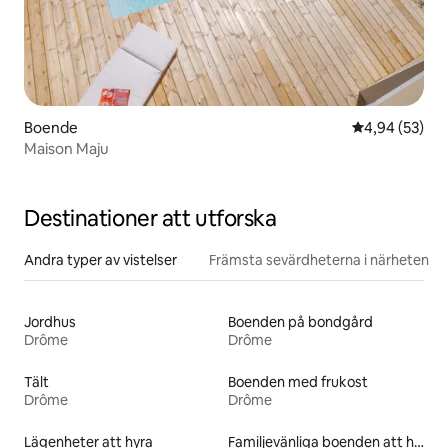
Boende
4,94 av 5 i g
4,94 (53)
Maison Maju
Destinationer att utforska
Andra typer av vistelser
Främsta sevärdheterna i närheten
Jordhus
Boenden på bondgård
Drôme
Drôme
Tält
Boenden med frukost
Drôme
Drôme
Lägenheter att hyra
Familjevänliga boenden att hyra