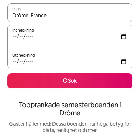
Plats
När resultaten är tillgängliga kan du navigera med upp- och ned
Incheckning
Utcheckning
Sök
Topprankade semesterboenden i
Drôme
Gäster håller med: Dessa boenden har höga betyg för
plats, renlighet och mer.