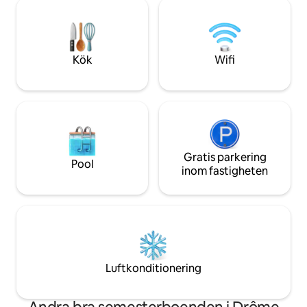
panoramavy ger di
utgångspunkt för de fantastiska Hauts
över bergen, perf
Plateaux du Vercors.
soluppgångar och 
lugn och tidlös milj
Kök
Wifi
Gratis parkering
Pool
inom fastigheten
Luftkonditionering