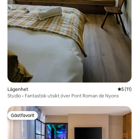
Lägenhet
5 av 5 i 
5 (11)
Studio • Fantastisk utsikt över Pont Roman de Nyons
Gästfavorit
Gästfavorit