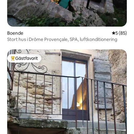
Boende
5 av 5 i g
5 (85)
Stort hus i Drôme Provençale, SPA, luftkonditionering
Gästfavorit
Populär gästfavorit