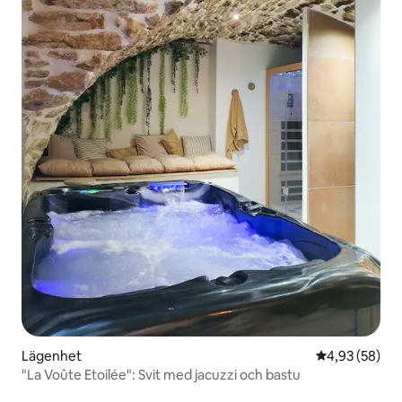
Lägenhet
4,93 av 5 i g
4,93 (58)
"La Voûte Etoilée": Svit med jacuzzi och bastu