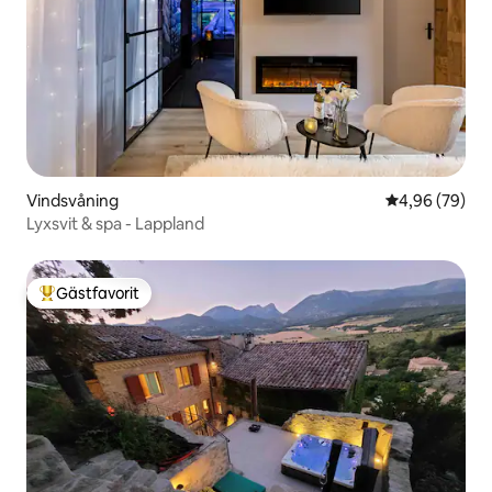
Vindsvåning
4,96 av 5 i g
4,96 (79)
Lyxsvit & spa - Lappland
Gästfavorit
Populär gästfavorit