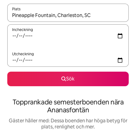
Plats
När resultaten är tillgängliga kan du navigera med upp- och ned
Incheckning
Utcheckning
Sök
Topprankade semesterboenden nära
Ananasfontän
Gäster håller med: Dessa boenden har höga betyg för
plats, renlighet och mer.