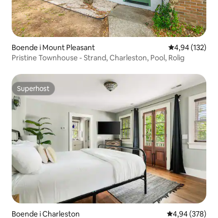
Boende i Mount Pleasant
4,94 av 5 i ge
4,94 (132)
Pristine Townhouse - Strand, Charleston, Pool, Rolig
Superhost
Superhost
Boende i Charleston
4,94 av 5 i ge
4,94 (378)