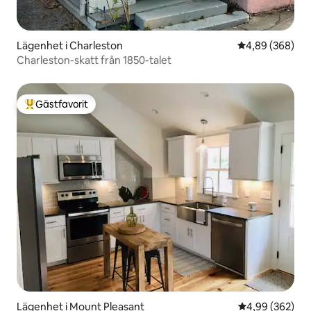
Lägenhet i Charleston
4,89 av 5 i ge
4,89 (368)
Charleston-skatt från 1850-talet
Gästfavorit
Populär gästfavorit
Lägenhet i Mount Pleasant
4,99 av 5 i ge
4,99 (362)