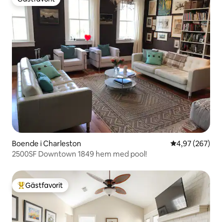
Gästfavorit
Boende i Charleston
4,97 av 5 i ge
4,97 (267)
2500SF Downtown 1849 hem med pool!
Gästfavorit
Populär gästfavorit