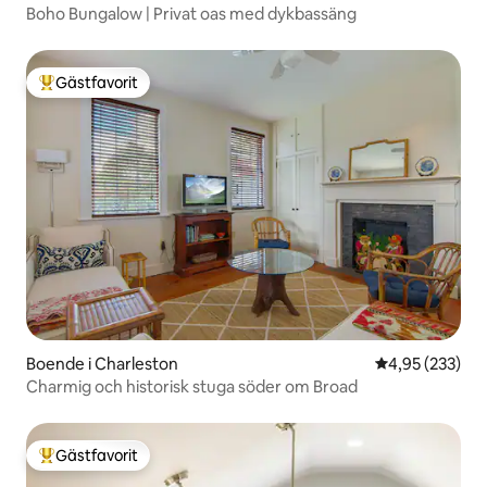
Boho Bungalow | Privat oas med dykbassäng
Gästfavorit
Populär gästfavorit
Boende i Charleston
4,95 av 5 i ge
4,95 (233)
Charmig och historisk stuga söder om Broad
Gästfavorit
Populär gästfavorit