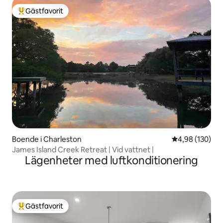
Gästfavorit
Populär gästfavorit
Boende i Charleston
4,98 av 5 i ge
4,98 (130)
James Island Creek Retreat | Vid vattnet |
Lägenheter med luftkonditionering
Gästfavorit
Populär gästfavorit