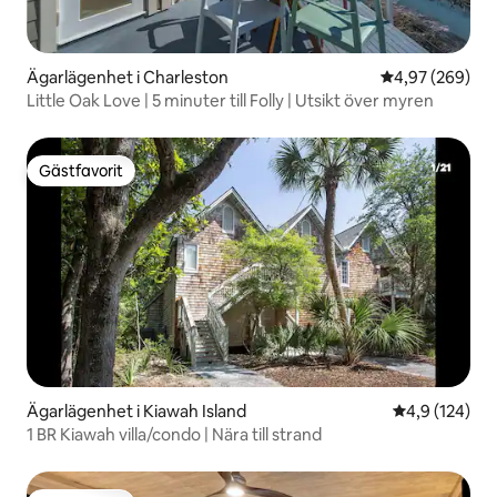
Ägarlägenhet i Charleston
4,97 av 5 i ge
4,97 (269)
Little Oak Love | 5 minuter till Folly | Utsikt över myren
Gästfavorit
Gästfavorit
Ägarlägenhet i Kiawah Island
4,9 av 5 i ge
4,9 (124)
1 BR Kiawah villa/condo | Nära till strand