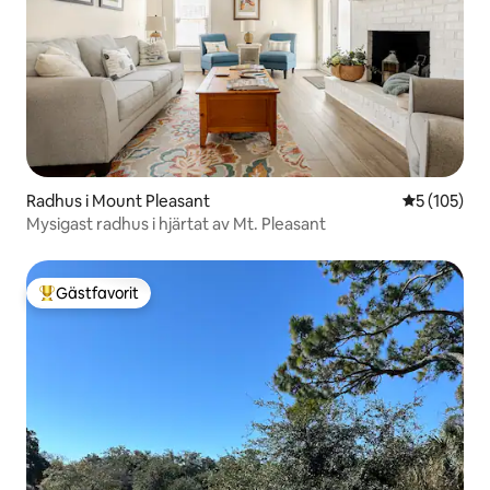
Radhus i Mount Pleasant
5 av 5 i ge
5 (105)
Mysigast radhus i hjärtat av Mt. Pleasant
Gästfavorit
Populär gästfavorit