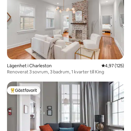
Lägenhet i Charleston
4,97 av 5 i ge
4,97 (125)
Renoverat 3 sovrum, 3 badrum, 1 kvarter till King
Gästfavorit
Populär gästfavorit