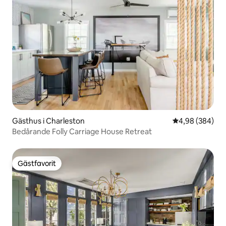
Gästhus i Charleston
4,98 av 5 i ge
4,98 (384)
Bedårande Folly Carriage House Retreat
Gästfavorit
Gästfavorit