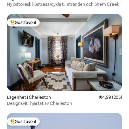
Ny pittoresk kustresa/cykla till stranden och Shem Creek
Gästfavorit
Populär gästfavorit
Lägenhet i Charleston
4,99 av 5 i ge
4,99 (205)
Designsvit i hjärtat av Charleston
Gästfavorit
Populär gästfavorit