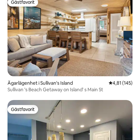
Gästfavorit
Gästfavorit
Ägarlägenhet i Sullivan's Island
4,81 av 5 i ge
4,81 (145)
Sullivan 's Beach Getaway on Island' s Main St
Gästfavorit
Gästfavorit