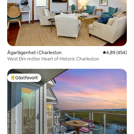
Ägarlägenhet i Charleston
4,89 av 5 i ge
4,89 (454)
West Elm möter Heart of Historic Charleston
Gästfavorit
Populär gästfavorit