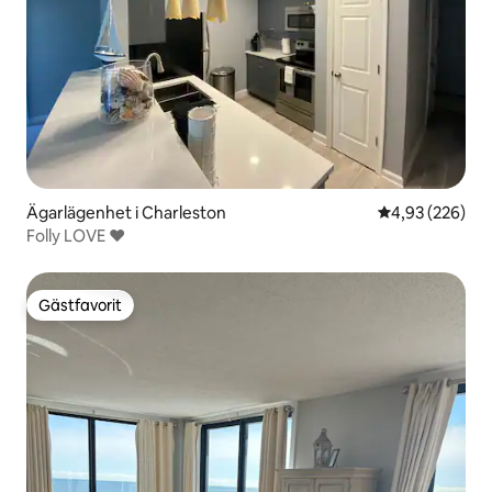
Ägarlägenhet i Charleston
4,93 av 5 i ge
4,93 (226)
Folly LOVE ❤️
Gästfavorit
Gästfavorit