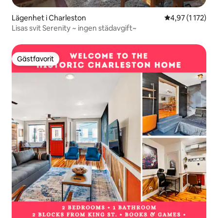
Lägenhet i Charleston
4,97 av 5 i gen
4,97 (1 172)
Lisas svit Serenity ~ ingen städavgift~
Gästfavorit
Gästfavorit