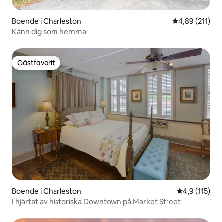
Boende i Charleston
4,89 av 5 i ge
4,89 (211)
Känn dig som hemma
Gästfavorit
Gästfavorit
Boende i Charleston
4,9 av 5 i g
4,9 (115)
I hjärtat av historiska Downtown på Market Street