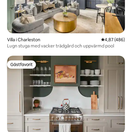
Villa i Charleston
4,87 av 5 i ge
4,87 (486)
Lugn stuga med vacker trädgård och uppvärmd pool
Gästfavorit
Gästfavorit