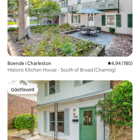
Boende i Charleston
4,94 av 5 i ge
4,94 (180)
Historic Kitchen House - South of Broad (Charmig)
Gästfavorit
Gästfavorit