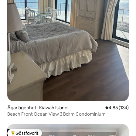
Ägarlägenhet i Kiawah Island
4,85 av 5 i ge
4,85 (134)
Beach Front Ocean View 3 Bdrm Condominium
Gästfavorit
Populär gästfavorit