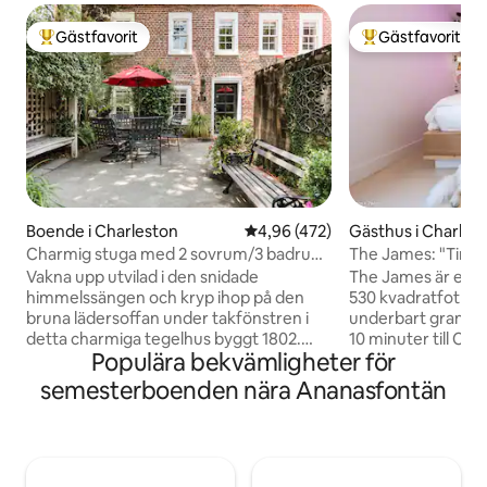
Gästfavorit
Gästfavorit
Populär gästfavorit
Populär gästfavor
Boende i Charleston
4,96 av 5 i genomsnittligt bet
4,96 (472)
Gästhus i Charles
Charmig stuga med 2 sovrum/3 badrum
The James: "Tin
vid Marion Square
& Folly
Vakna upp utvilad i den snidade
The James är ett u
himmelssängen och kryp ihop på den
530 kvadratfot vid
bruna lädersoffan under takfönstren i
underbart grannska
detta charmiga tegelhus byggt 1802.
10 minuter till Cha
Populära bekvämligheter för
Samlas för en lugn frukost på morgonen,
minuter till Folly 
eller cocktails på eftermiddagen i den
restauranger The James rymmer upp till
semesterboenden nära Ananasfontän
upplysta, anlagda innergården.
6 personer och 2
#BL005522012017 Rekommenderas inte
FÖR HUSDJUR) och
för barn. Hela detta boende
inhägnad gård och
renoverades 2017. Denna charmiga
utomhusdusch och e
stuga har sovplats för sex. Den första
James är idealisk