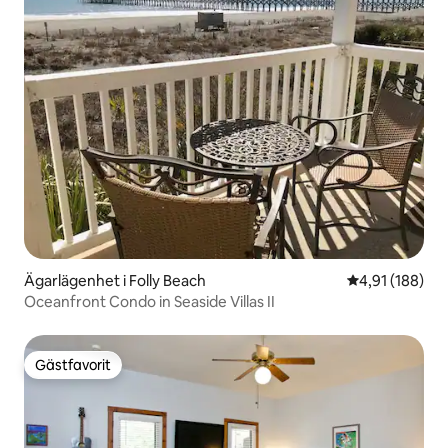
Ägarlägenhet i Folly Beach
4,91 av 5 i ge
4,91 (188)
Oceanfront Condo in Seaside Villas II
Gästfavorit
Gästfavorit