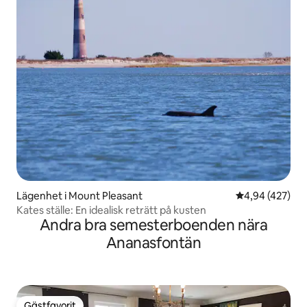
Lägenhet i Mount Pleasant
4,94 av 5 i ge
4,94 (427)
Kates ställe: En idealisk reträtt på kusten
Andra bra semesterboenden nära
Ananasfontän
Gästfavorit