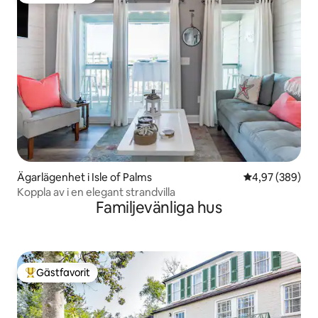
Ägarlägenhet i Isle of Palms
4,97 av 5 i ge
4,97 (389)
Koppla av i en elegant strandvilla
Familjevänliga hus
Gästfavorit
Populär gästfavorit