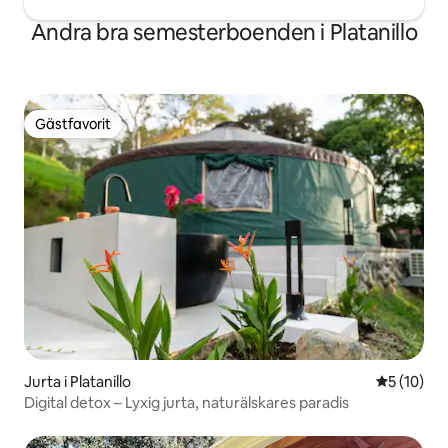
Andra bra semesterboenden i Platanillo
Gästfavorit
Gästfavorit
Jurta i Platanillo
5 av 5 i g
5 (10)
Digital detox – Lyxig jurta, naturälskares paradis