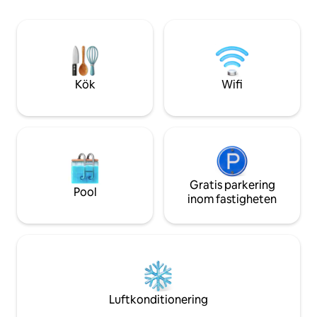
restauranger. Inget behov av 4*4..
bekvämligheter 
Naoyoka Falls och fler vattenfall intill .
höghastighetsinter
Cirka 15 minuters bilväg till Dominikal
luftkonditionerin
Beach
(dubbelsäng) och
tums-TV), tvättma
full storlek och e
Kök
Wifi
automatisk grind.
videor
Gratis parkering
Pool
inom fastigheten
Luftkonditionering