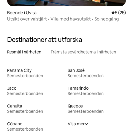
Boende i Uvita
5 av 5 i g
5 (25)
Utsikt över valstjärt • Villa med havsutsikt • Solnedgång
Destinationer att utforska
Resmål i närheten
Främsta sevärdheterna i närheten
Panama City
San José
Semesterboenden
Semesterboenden
Jaco
Tamarindo
Semesterboenden
Semesterboenden
Cahuita
Quepos
Semesterboenden
Semesterboenden
Cóbano
Visa mer
Semesterboenden