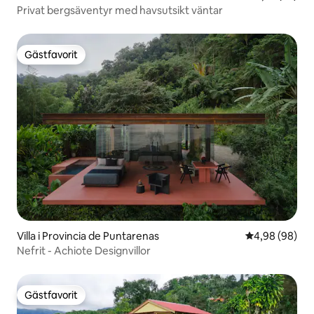
Privat bergsäventyr med havsutsikt väntar
Gästfavorit
Gästfavorit
Villa i Provincia de Puntarenas
4,98 av 5 i g
4,98 (98)
Nefrit - Achiote Designvillor
Gästfavorit
Gästfavorit