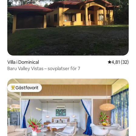
Villa i Dominical
4,81 av 5 i g
4,81 (32)
Baru Valley Vistas – sovplatser för 7
Gästfavorit
Populär gästfavorit