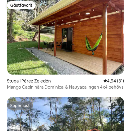
Gästfavorit
Gästfavorit
Stuga i Pérez Zeledón
4,94 av 5 i g
4,94 (31)
Mango Cabin nära Dominical & Nauyaca Ingen 4x4 behövs
Superhost
Superhost