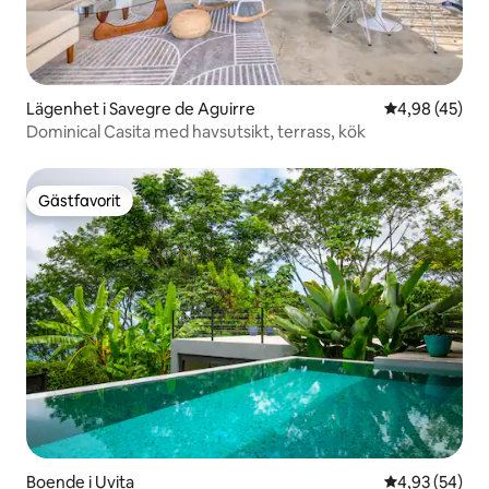
Lägenhet i Savegre de Aguirre
4,98 av 5 i g
4,98 (45)
Dominical Casita med havsutsikt, terrass, kök
Gästfavorit
Gästfavorit
Boende i Uvita
4,93 av 5 i g
4,93 (54)