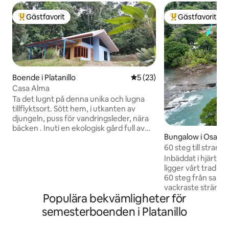
Gästfavorit
Gästfavorit
Populär gästfavorit
Populär gästfavor
Boende i Platanillo
5 av 5 i genomsnittligt be
5 (23)
Casa Alma
Ta det lugnt på denna unika och lugna
tillflyktsort. Sött hem, i utkanten av
djungeln, puss för vandringsleder, nära
bäcken . Inuti en ekologisk gård full av
Bungalow i Osa
exotiska fruktträd inbäddade i hjärtat av
60 steg till strande
byn Platanho . Två sovrum . Ortopediska
bungalow
madrasser. Varm dusch, vardagsrum
Inbäddat i hjärtat
med utsikt över sittplatser till djungeln,
ligger vårt tradit
fullt utrustat kök, bortskämd balkong.
60 steg från sande
Du är inbjuden att delta i de yogakurser
vackraste stränder
Populära bekvämligheter för
som genomförs på gården Gården
åriga autentiska 
ligger kort gångavstånd till kollektivtrafik
omgiven av tropisk
semesterboenden i Platanillo
och byns centrum där du hittar en
kommer att vakna ti
livsmedelsbutik, ekologisk butik och
djungeln. Vårt hem har moderna