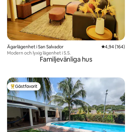
Ägarlägenhet i San Salvador
4,94 av 5 i ge
4,94 (164)
Modern och lyxig lägenhet i S.S.
Familjevänliga hus
Gästfavorit
Populär gästfavorit