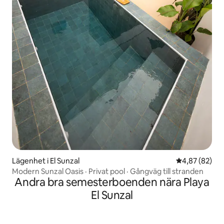
Lägenhet i El Sunzal
4,87 av 5 i g
4,87 (82)
Modern Sunzal Oasis · Privat pool · Gångväg till stranden
Andra bra semesterboenden nära Playa
El Sunzal