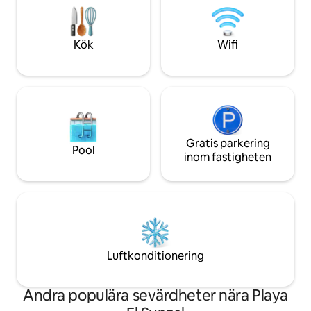
för surfentusiaster, par på semester och
timmars fantastisk
ensamma äventyrare som letar efter en
att du också kan k
bit av ett tropiskt paradis med vågor året
av lugn och välbe
Kök
Wifi
runt.
Gratis parkering
Pool
inom fastigheten
Luftkonditionering
Andra populära sevärdheter nära Playa