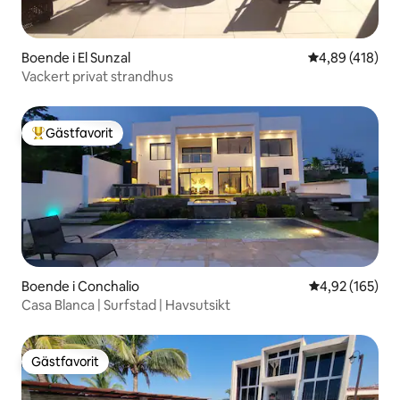
Boende i El Sunzal
4,89 av 5 i ge
4,89 (418)
Vackert privat strandhus
Gästfavorit
Populär gästfavorit
Boende i Conchalio
4,92 av 5 i ge
4,92 (165)
Casa Blanca | Surfstad | Havsutsikt
Gästfavorit
Gästfavorit