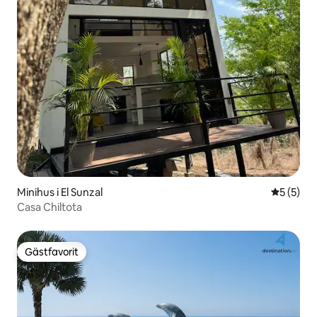
Minihus i El Sunzal
5 av 5 i 
5 (5)
Casa Chiltota
Gästfavorit
Gästfavorit