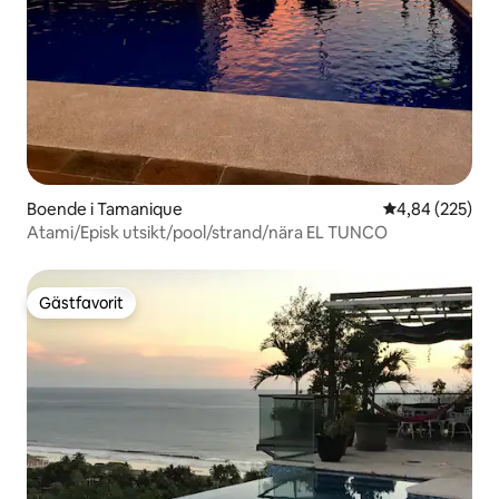
Boende i Tamanique
4,84 av 5 i ge
4,84 (225)
Atami/Episk utsikt/pool/strand/nära EL TUNCO
Gästfavorit
Gästfavorit