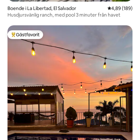
Boende i La Libertad, El Salvador
4,89 av 5 i ge
4,89 (189)
Husdjursvänlig ranch, med pool 3 minuter från havet
Gästfavorit
Populär gästfavorit