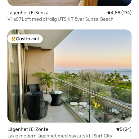
Lägenhet i El Sunzal
4,88 av 5 i ge
4,88 (134)
Villa07 Loft med otrolig UTSIKT över Sunzal Beach
Gästfavorit
Populär gästfavorit
Lägenhet i El Zonte
5 av 5 i g
5 (24)
Lyxig modern lägenhet med havsutsikt | Surf City