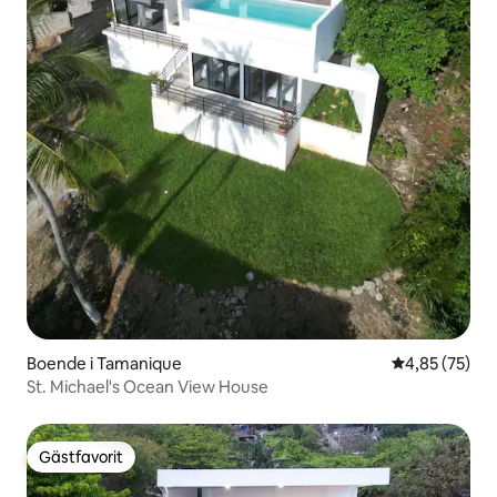
Boende i Tamanique
4,85 av 5 i g
4,85 (75)
St. Michael's Ocean View House
Gästfavorit
Gästfavorit