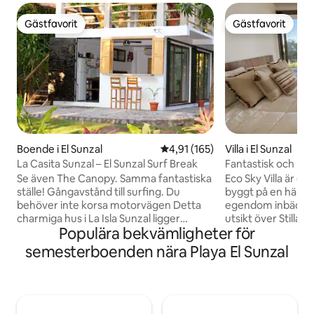
Gästfavorit
Gästfavorit
Gästfavorit
Gästfavorit
Boende i El Sunzal
4,91 av 5 i genomsnittligt bet
4,91 (165)
Villa i El Sunzal
La Casita Sunzal – El Sunzal Surf Break
Fantastisk och pan
havsutsikt
Se även The Canopy. Samma fantastiska
Eco Sky Villa är e
ställe! Gångavstånd till surfing. Du
byggt på en häpn
behöver inte korsa motorvägen Detta
egendom inbäddad
charmiga hus i La Isla Sunzal ligger
utsikt över Stilla
Populära bekvämligheter för
inbäddat mellan El Tunco och Playa
njuta av svalare br
Sunzal och erbjuder sina gäster det
en bred flytande t
semesterboenden nära Playa El Sunzal
bästa av El Salvador med sin frodiga
träd, koppla av på 
tropiska vegetation, varma vatten,
samtidigt som du 
svarta sandstränder, avslappnade kultur
bilresa från världsk
och närhet till några av de bästa
Sunzal, La Bocana 
surfplatserna i Centralamerika. Perfekt
surfstaden El Tunc