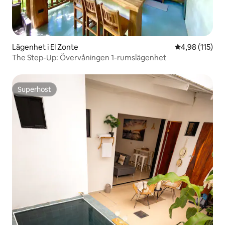
Lägenhet i El Zonte
4,98 av 5 i ge
4,98 (115)
The Step-Up: Övervåningen 1-rumslägenhet
Superhost
Superhost