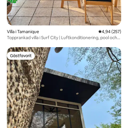
Villa i Tamanique
4,94 av 5 i ge
4,94 (257)
Topprankad villa i Surf City | Luftkonditionering, pool och
privat.
Gästfavorit
Gästfavorit