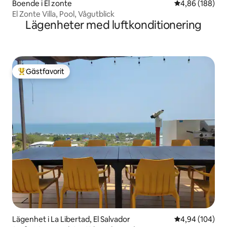
Boende i El zonte
4,86 av 5 i ge
4,86 (188)
El Zonte Villa, Pool, Vågutblick
Lägenheter med luftkonditionering
Gästfavorit
Populär gästfavorit
Lägenhet i La Libertad, El Salvador
4,94 av 5 i ge
4,94 (104)