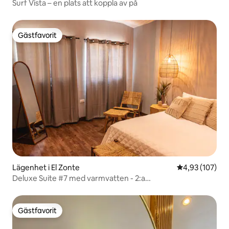
Surf Vista – en plats att koppla av på
Gästfavorit
Gästfavorit
Lägenhet i El Zonte
4,93 av 5 i ge
4,93 (107)
Deluxe Suite #7 med varmvatten - 2:a
våningen/Havsutsikt
Gästfavorit
Gästfavorit