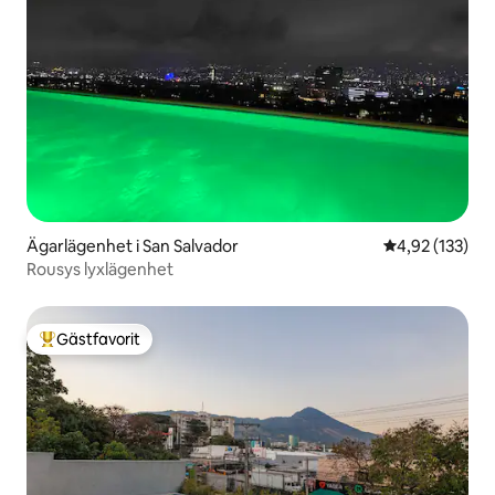
Ägarlägenhet i San Salvador
4,92 av 5 i ge
4,92 (133)
Rousys lyxlägenhet
Gästfavorit
Populär gästfavorit