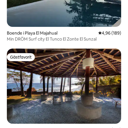
Boende i Playa El Majahual
4,96 av 5 i ge
4,96 (189)
Min DRÖM Surf city El Tunco El Zonte El Sunzal
Gästfavorit
Gästfavorit