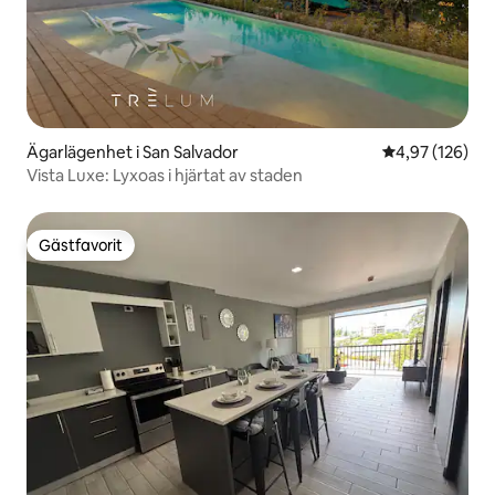
Ägarlägenhet i San Salvador
4,97 av 5 i ge
4,97 (126)
Vista Luxe: Lyxoas i hjärtat av staden
Gästfavorit
Gästfavorit