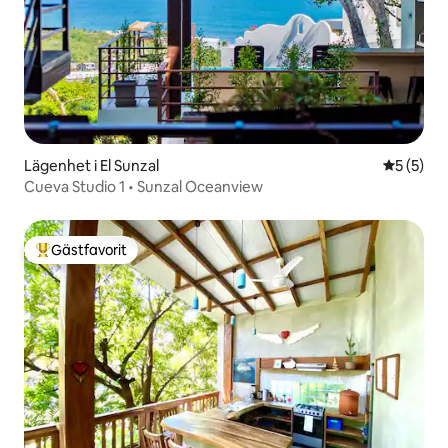
Lägenhet i El Sunzal
5 av 5 i 
5 (5)
Cueva Studio 1 • Sunzal Oceanview
Gästfavorit
Populär gästfavorit