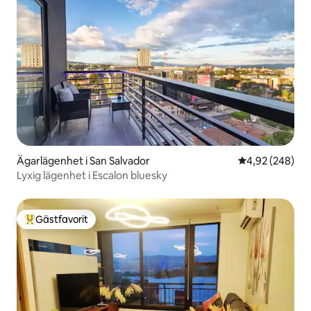
Ägarlägenhet i San Salvador
4,92 av 5 i ge
4,92 (248)
Lyxig lägenhet i Escalon bluesky
Gästfavorit
Populär gästfavorit