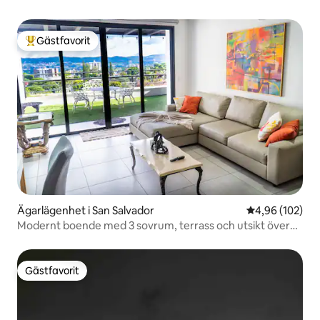
Gästfavorit
Populär gästfavorit
Ägarlägenhet i San Salvador
4,96 av 5 i ge
4,96 (102)
Modernt boende med 3 sovrum, terrass och utsikt över
staden | Snabbt wifi
Gästfavorit
Gästfavorit