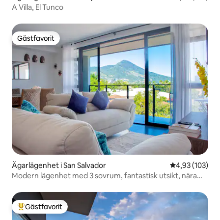
A Villa, El Tunco
Gästfavorit
Gästfavorit
Ägarlägenhet i San Salvador
4,93 av 5 i ge
4,93 (103)
Modern lägenhet med 3 sovrum, fantastisk utsikt, nära
flygplatsen
Gästfavorit
Populär gästfavorit