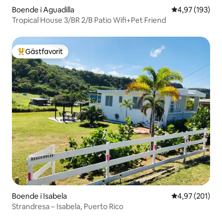
Boende i Aguadilla
4,97 av 5 i ge
4,97 (193)
Tropical House 3/BR 2/B Patio Wifi+Pet Friend
Gästfavorit
Populär gästfavorit
Boende i Isabela
4,97 av 5 i ge
4,97 (201)
Strandresa – Isabela, Puerto Rico