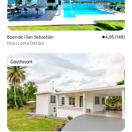
Boende i San Sebastián
4,95 av 5 i ge
4,95 (148)
Hus i Loma Del Sol
Gästfavorit
Gästfavorit