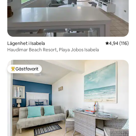
Lägenhet i Isabela
4,94 av 5 i ge
4,94 (116)
Haudimar Beach Resort, Playa Jobos Isabela
Gästfavorit
Populär gästfavorit