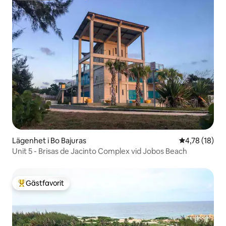
Lägenhet i Bo Bajuras
4,78 av 5 i g
4,78 (18)
Unit 5 - Brisas de Jacinto Complex vid Jobos Beach
Gästfavorit
Populär gästfavorit