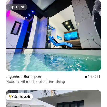
Superhost
Superhost
Lägenhet i Borinquen
4,9 av 5 i ge
4,9 (291)
Modern svit med pool och inredning
Gästfavorit
Populär gästfavorit