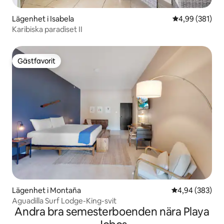
Lägenhet i Isabela
4,99 av 5 i ge
4,99 (381)
Karibiska paradiset II
Gästfavorit
Gästfavorit
Lägenhet i Montaña
4,94 av 5 i ge
4,94 (383)
Aguadilla Surf Lodge-King-svit
Andra bra semesterboenden nära Playa