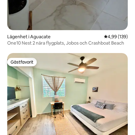
Lägenhet i Aguacate
4,99 av 5 i ge
4,99 (139)
One10 Nest 2 nära flygplats, Jobos och Crashboat Beach
Gästfavorit
Gästfavorit