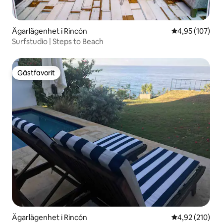
Ägarlägenhet i Rincón
4,95 av 5 i ge
4,95 (107)
Surfstudio | Steps to Beach
Gästfavorit
Gästfavorit
Ägarlägenhet i Rincón
4,92 av 5 i ge
4,92 (210)