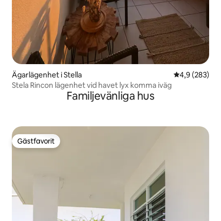
Ägarlägenhet i Stella
4,9 av 5 i ge
4,9 (283)
Stela Rincon lägenhet vid havet lyx komma iväg
Familjevänliga hus
Gästfavorit
Gästfavorit