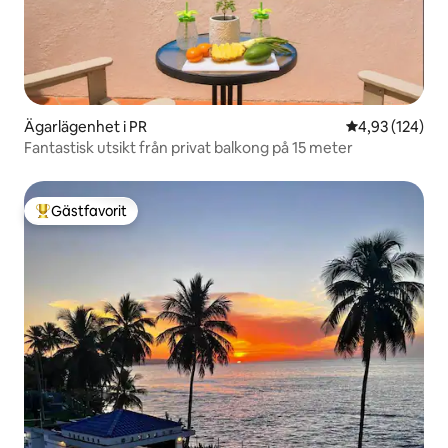
Ägarlägenhet i PR
4,93 av 5 i ge
4,93 (124)
Fantastisk utsikt från privat balkong på 15 meter
Gästfavorit
Populär gästfavorit