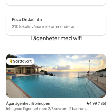
Pozo De Jacinto
210 lokalinvånare rekommenderar
Lägenheter med wifi
Gästfavorit
Populär gästfavorit
Ägarlägenhet i Borinquen
4,99 av 5 i ge
4,99 (185)
Inhägnad lägenhet med 2/3 sovrum, 2 badrum,