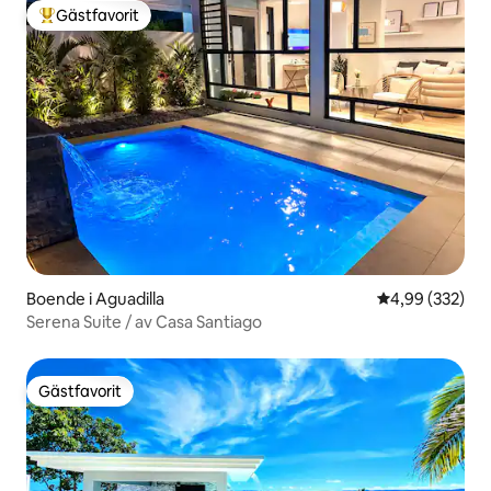
Gästfavorit
Populär gästfavorit
Boende i Aguadilla
4,99 av 5 i ge
4,99 (332)
Serena Suite / av Casa Santiago
Gästfavorit
Gästfavorit