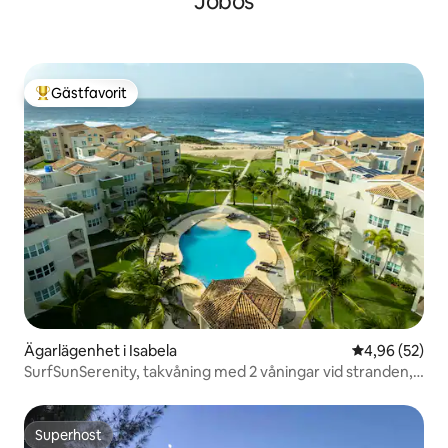
Jobos
Gästfavorit
Populär gästfavorit
Ägarlägenhet i Isabela
4,96 av 5 i g
4,96 (52)
SurfSunSerenity, takvåning med 2 våningar vid stranden, 3
sovrum, 3 badrum
Superhost
Superhost