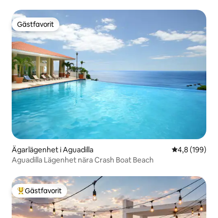
luftkonditionering, pool, nära Crash!
Gästfavorit
Gästfavorit
Ägarlägenhet i Aguadilla
4,8 av 5 i ge
4,8 (199)
Aguadilla Lägenhet nära Crash Boat Beach
Gästfavorit
Populär gästfavorit