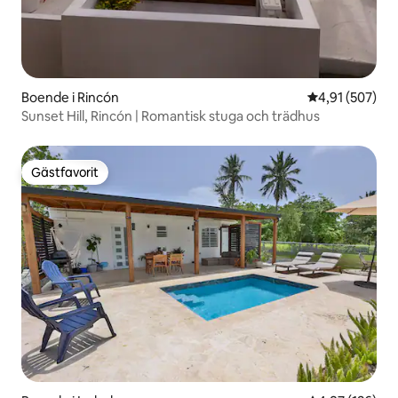
Boende i Rincón
4,91 av 5 i ge
4,91 (507)
Sunset Hill, Rincón | Romantisk stuga och trädhus
Gästfavorit
Gästfavorit