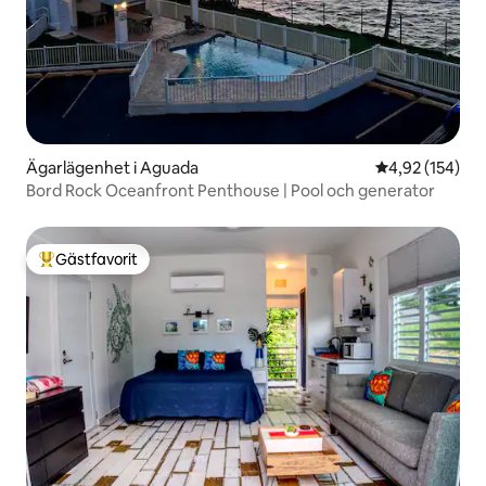
Ägarlägenhet i Aguada
4,92 av 5 i ge
4,92 (154)
Bord Rock Oceanfront Penthouse | Pool och generator
Gästfavorit
Populär gästfavorit