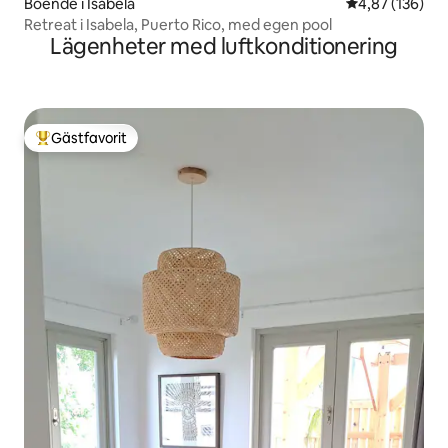
Boende i Isabela
4,87 av 5 i ge
4,87 (136)
Retreat i Isabela, Puerto Rico, med egen pool
Lägenheter med luftkonditionering
Gästfavorit
Populär gästfavorit