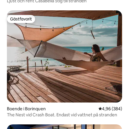
Ljust och rent CasaBella Stig till stranden
Gästfavorit
Gästfavorit
Boende i Borinquen
4,96 av 5 i ge
4,96 (384)
The Nest vid Crash Boat. Endast vid vattnet på stranden