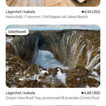
Lägenhet i Isabela
4,94 av 5 i ge
4,94 (252)
Havsutsikt / 1 sovrum / Vid klippan vid Jobos Beach
Gästfavorit
Gästfavorit
Lägenhet i Isabela
4,88 av 5 i ge
4,88 (350)
Ocean View Roof Top, promenad till stranden (2 min) Pool