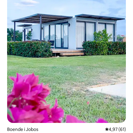
Boende i Jobos
4,97 av 5 i g
4,97 (61)