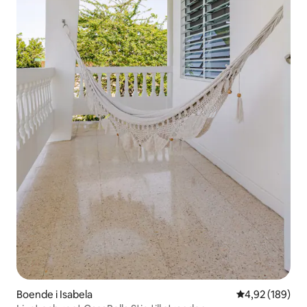
Boende i Isabela
4,92 av 5 i ge
4,92 (189)