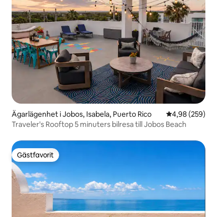
Ägarlägenhet i Jobos, Isabela, Puerto Rico
4,98 av 5 i ge
4,98 (259)
Traveler's Rooftop 5 minuters bilresa till Jobos Beach
Gästfavorit
Gästfavorit