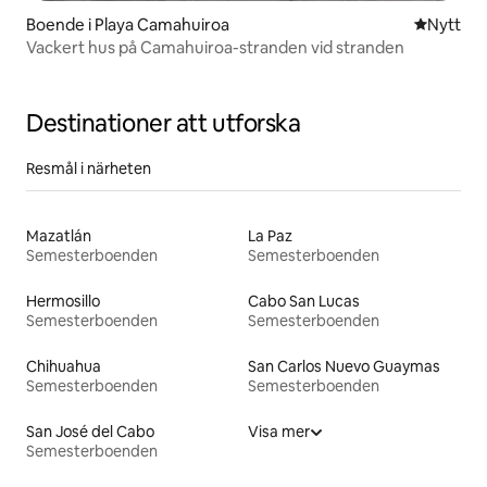
Boende i Playa Camahuiroa
Nytt ställ
Nytt
Vackert hus på Camahuiroa-stranden vid stranden
Destinationer att utforska
Resmål i närheten
Mazatlán
La Paz
Semesterboenden
Semesterboenden
Hermosillo
Cabo San Lucas
Semesterboenden
Semesterboenden
Chihuahua
San Carlos Nuevo Guaymas
Semesterboenden
Semesterboenden
San José del Cabo
Visa mer
Semesterboenden