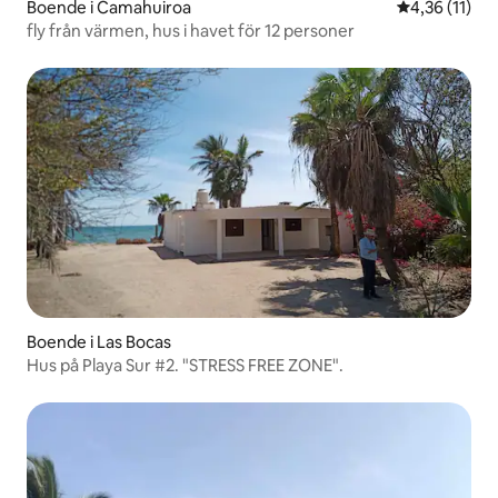
Boende i Camahuiroa
4,36 av 5 i 
4,36 (11)
fly från värmen, hus i havet för 12 personer
Boende i Las Bocas
Hus på Playa Sur #2. "STRESS FREE ZONE".