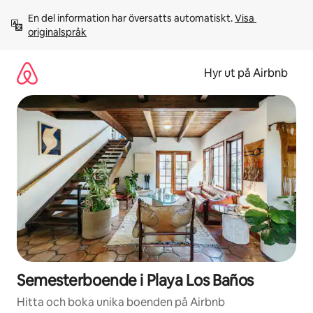
Hoppa
En del information har översatts automatiskt. 
Visa 
till
originalspråk
innehåll
Hyr ut på Airbnb
Semesterboende i Playa Los Baños
Hitta och boka unika boenden på Airbnb