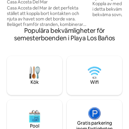
Casa Acosta Del Mar
Koppla av med hela
Casa Acosta del Mar är det perfekta
i detta bekväma hus Huset har:
stället att koppla bort kontakten och
bekväma sovrum 
njuta av havet som det borde vara.
🛋️Vardagsrum me
Beläget framför stranden, kombinerar
i sovrummet 🍳Utru
Populära bekvämligheter för
det komfort, rymlighet och ett
Privat grill 🍽️ Ter
privilegierat läge bara några steg från
belysning Som gäst kommer du också
semesterboenden i Playa Los Baños
havet. Det har idealiska utrymmen för
att ha tillgång till
att vila och leva, rymliga rum för
bostadsområdet: 🏖️Privat tillgång till
grupper, utrustat kök, fullt utrustade
stranden 🌴Palapa 
badrum, internet och parkering. Dess
Gemensamma gril
palapa och direkta havsutsikt skapar den
perfekta miljön för långa eftermiddagar,
oförglömliga solnedgångar och speciella
stunder med familj eller vänner.
Kök
Wifi
Gratis parkering
Pool
inom fastigheten