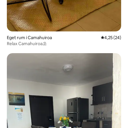
Eget rum i Camahuiroa
4,25 av 5 i g
4,25 (24)
Relax Camahuiroa⛱