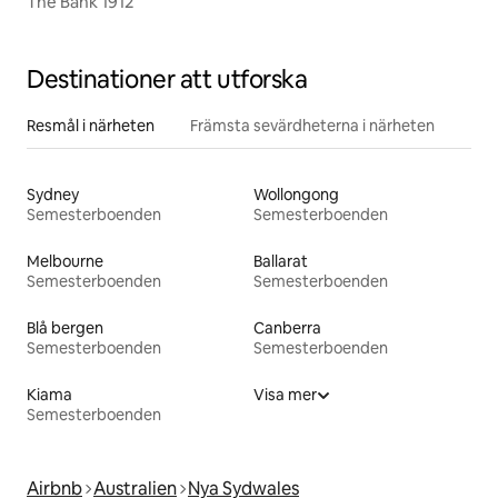
The Bank 1912
Destinationer att utforska
Resmål i närheten
Främsta sevärdheterna i närheten
Sydney
Wollongong
Semesterboenden
Semesterboenden
Melbourne
Ballarat
Semesterboenden
Semesterboenden
Blå bergen
Canberra
Semesterboenden
Semesterboenden
Kiama
Visa mer
Semesterboenden
Airbnb
Australien
Nya Sydwales