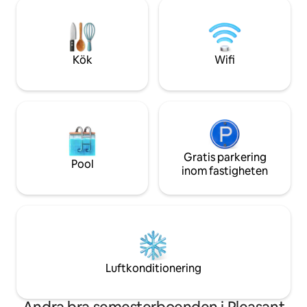
minuters bilresa ti
inomhus/utomhus eld (gratis ved
Centre, Coles, Ald
tillhandahålls endast under svalare
och take away matalte
månader) Spjälsäng och barnstol finns
Rules Club, med elb
tillgänglig på begäran.
minuters bilresa b
Kök
Wifi
Gratis parkering
Pool
inom fastigheten
Luftkonditionering