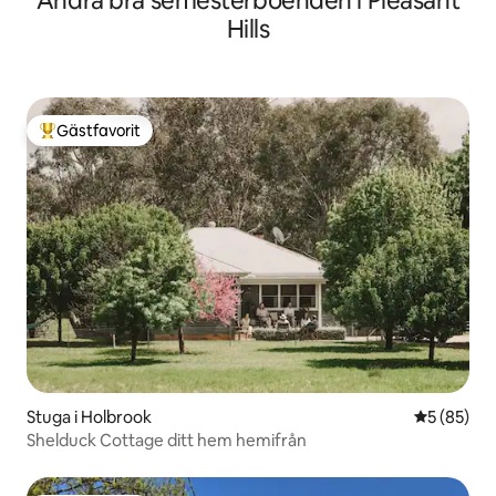
Andra bra semesterboenden i Pleasant
Hills
Gästfavorit
Populär gästfavorit
Stuga i Holbrook
5 av 5 i g
5 (85)
Shelduck Cottage ditt hem hemifrån