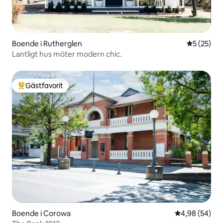
Boende i Rutherglen
5 av 5 i g
5 (25)
Lantligt hus möter modern chic.
Gästfavorit
Populär gästfavorit
Boende i Corowa
4,98 av 5 i g
4,98 (54)