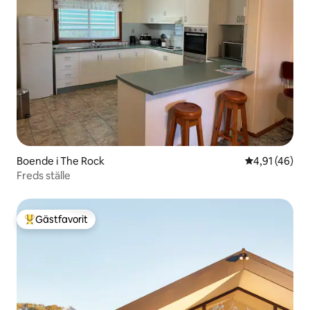
Boende i The Rock
4,91 av 5 i g
4,91 (46)
Freds ställe
Gästfavorit
Populär gästfavorit