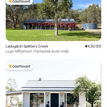
Gästfavorit
Populär gästfavorit
Ladugård i Splitters Creek
4,92 av 5 i g
4,92 (51)
Lugn tillflyktsort i fantastisk bush-miljö.
Gästfavorit
Populär gästfavorit