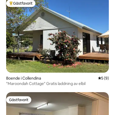
Gästfavorit
Populär gästfavorit
Boende i Collendina
5 av 5 i 
5 (9)
"Maroondah Cottage" Gratis laddning av elbil
Gästfavorit
Gästfavorit