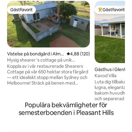
Gästfavorit
Gästfavorit
Gästfavorit
Populär gästfavor
Vistelse på bondgård i Alma
4,88 av 5 i genomsnittligt bety
4,88 (120)
Park
Mysig shearer 's cottage på unik
fårfastighet.
Koppla av i vår restaurerade Shearers
Gästhus i Glenfiel
Cottage på vår 650 hektar stora fårgård
Kavod Villa
— ett idealiskt stopp mellan Sydney och
Luta dig tillbaka o
Melbourne! Sträck på benen med
lugna, eleganta vi
promenader till våra höga steniga kullar
bakom huvudhuset.
med 360 utsikt över den omgivande
och separerad frå
landsbygden! 40 minuter norr om
Populära bekvämligheter för
avskildhet och bek
Albury, centralt till landsbygdstäder alla
via vänster sidoport. Beläget i Glen
med pittoreska butiker, kaféer och
semesterboenden i Pleasant Hills
Park, en bekväm 10 
pubar. FRUKOST ÄGG, BACON, BRÖD,
Kapooka Army Bas
SPANNMÅL, KAFFEMASKIN, KRYDDOR
och Wagga Base Hospital.
TILLHANDAHÅLLS. Sitt vid en