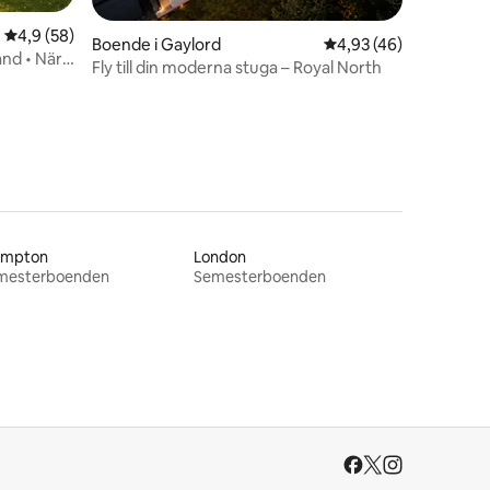
4,9 av 5 i genomsnittligt betyg, 58 omdömen
4,9 (58)
Boende i Gaylord
4,93 av 5 i genomsnit
4,93 (46)
and • Nära
Fly till din moderna stuga – Royal North
ampton
London
mesterboenden
Semesterboenden