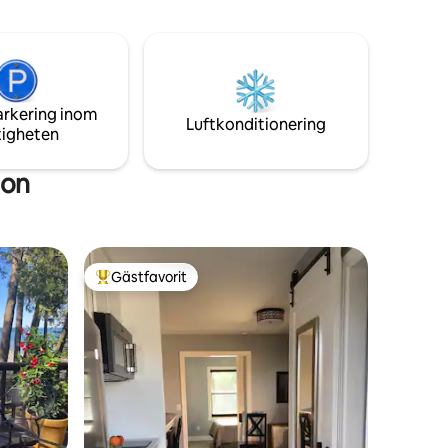
Oavsett om du är här för att koppla av
inaw City
eller utforska väntar oförglömliga
!
ögonblick. Boka din vistelse idag!
arkering inom
Luftkonditionering
tigheten
gon
Gästfavorit
Populär gästfavorit