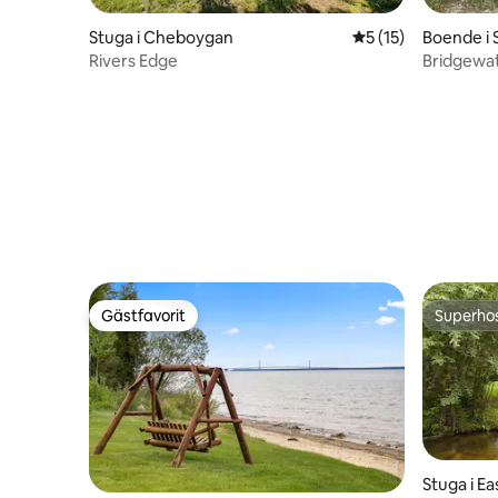
Stuga i Cheboygan
5 av 5 i genomsnit
5 (15)
Boende i 
Rivers Edge
Bridgewat
Gästfavorit
Superho
Gästfavorit
Superho
Stuga i E