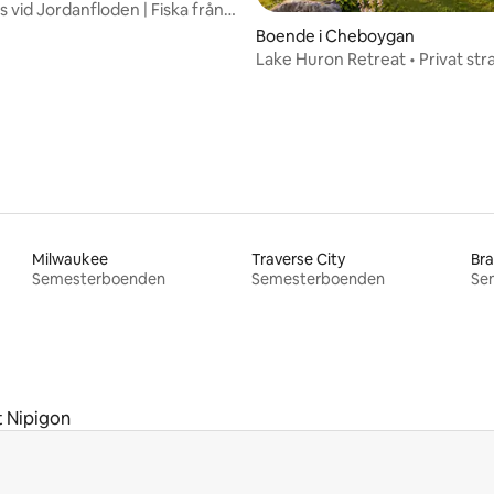
 vid Jordanfloden | Fiska från
tligt betyg, 14 omdömen
Boende i Cheboygan
Lake Huron Retreat • Privat str
Mackinac
Milwaukee
Traverse City
Br
Semesterboenden
Semesterboenden
Se
t Nipigon