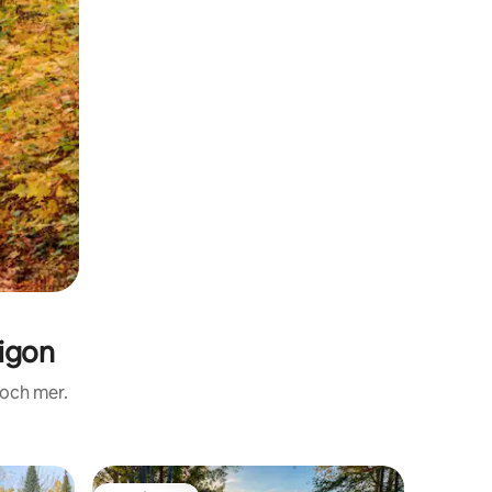
igon
 och mer.
Stuga i 