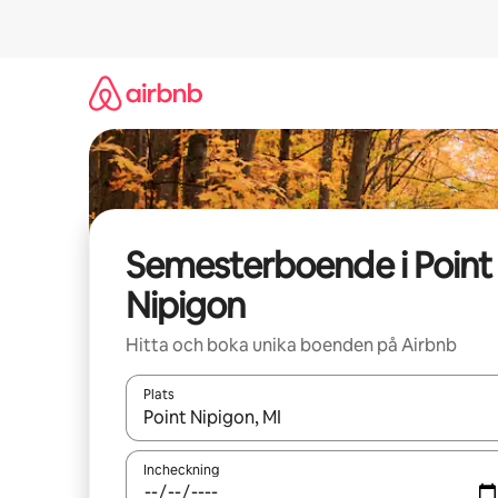
Hoppa
till
innehåll
Semesterboende i Point
Nipigon
Hitta och boka unika boenden på Airbnb
Plats
När resultaten är tillgängliga kan du navigera me
Incheckning