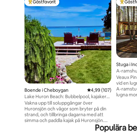
Gästfavorit
Gästf
Populär gästfavorit
Populär 
Stuga i In
A-ramshus
bubbelpo
Veaux Pine
vid en lug
A-ramstug
Boende i Cheboygan
4,99 av 5 i genomsnitt
4,99 (107)
lugna mor
Lake Huron Beach: Bubbelpool, kajaker
nätter und
och fantastisk utsikt
Vakna upp till soluppgångar över
dagar med
Huronsjön och vågor som bryter på din
bräda, ko
strand, och tillbringa dagarna med att
eller nju
simma och paddla kajak på Huronsjön.
uteplatse
Populära be
Lugnt och fridfullt, och bara 10 minuter
Inomhus g
från Mackinaw City. Avsluta dina dagar
genomtänk