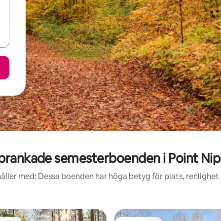
prankade semesterboenden i Point Nip
åller med: Dessa boenden har höga betyg för plats, renlighet