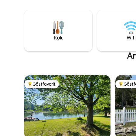
runt en lägereld på stranden, bada i
till ro efter 
bubbelpoolen och titta på solnedgången
• Resor f
över Lake Huron... kanske till och med se
resmål i n
norrskenet över Lake Huron. Detta är
inte bara ett ställe att bo på, det är ett
vackert ställe för att koppla av,
återförenas och njuta av en äkta Up
Kök
Wifi
North-upplevelse. Vi kallar det Heaven
on Huron, det kommer du också att
göra.
An
Gästfavorit
Gästf
Populär gästfavorit
Populär 