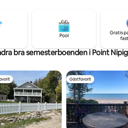
en dag utomhus. Perfekt för:
ön. Avskild och privat miljö men mindre
ör par • Små grupper • Lugna
än tio minuters bilresa till Mack
orr
och färjorna till Mackinac Island
Gratis p
Pool
fas
dra bra semesterboenden i Point Nipi
avorit
Gästfavorit
gästfavorit
Gästfavorit