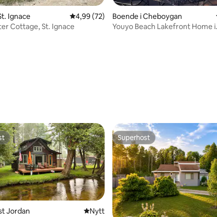
tligt betyg, 15 omdömen
St. Ignace
4,99 av 5 i genomsnittligt betyg, 72 omdöm
4,99 (72)
Boende i Cheboygan
er Cottage, St. Ignace
Youyo Beach Lakefront Home i
Cheboygan, Michigan
st
Superhost
st
Superhost
ast Jordan
Nytt ställe att bo på
Nytt