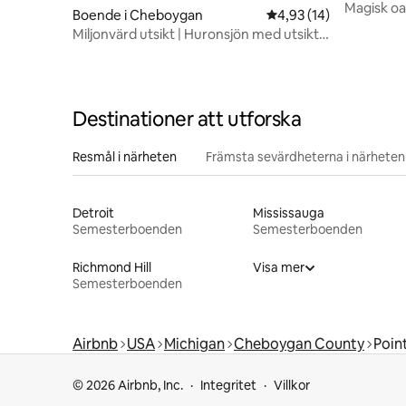
Magisk oas
Boende i Cheboygan
4,93 av 5 i genomsnit
4,93 (14)
altanen
Miljonvärd utsikt | Huronsjön med utsikt
över Mackinac
Destinationer att utforska
Resmål i närheten
Främsta sevärdheterna i närheten
Detroit
Mississauga
Semesterboenden
Semesterboenden
Richmond Hill
Visa mer
Semesterboenden
Airbnb
USA
Michigan
Cheboygan County
Poin
© 2026 Airbnb, Inc.
Integritet
Villkor