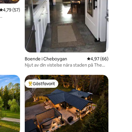
en
4,79 av 5 i genomsnittligt betyg, 57 omdömen
4,79 (57)
Boende i Cheboygan
4,97 av 5 i genomsnit
4,97 (66)
Njut av din vistelse nära staden på The
Clay Slipper
Gästfavorit
Populär gästfavorit