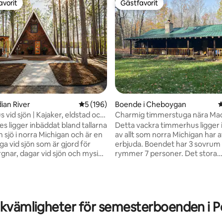
avorit
Gästfavorit
gästfavorit
Gästfavorit
dian River
5 av 5 i genomsnittligt betyg, 196 omdöm
5 (196)
Boende i Cheboygan
4
 vid sjön | Kajaker, eldstad och
Charmig timmerstuga nära Ma
ol
City!
s ligger inbäddat bland tallarna
Detta vackra timmerhus ligger i
n sjö i norra Michigan och är en
av allt som norra Michigan har a
a vid sjön som är gjord för
erbjuda. Boendet har 3 sovrum som
ligt betyg, 107 omdömen
gnar, dagar vid sjön och mysiga
rymmer 7 personer. Det stora
er stjärnorna. Tillbringa dina
sovrummet har en dubbelsäng, 
 att paddla kajak, paddla på
badrum och en promenad i gar
ppla av i den täckta badtunnan
Det stora stora rummet har en
ta av de nyrenoverade
öppen spis i sten. Det fullt utr
rna innan ni samlas runt brasan.
köket gör det enkelt att njuta a
kvämligheter för semesterboenden i P
ör varma trädetaljer och
familjemåltider runt det stora
t design det enkelt att slå sig
matsalsbordet med extra sittpl