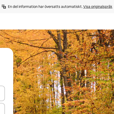
En del information har översatts automatiskt. 
Visa originalspråk
d upp- och nedåtpilarna eller utforska genom att trycka eller svepa.