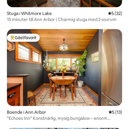
Stuga i Whitmore Lake
5 av 5 i g
5 (32)
15 minuter till Ann Arbor | Charmig stuga med 2 sovrum
Gästfavorit
Populär gästfavorit
Boende i Ann Arbor
5 av 5 i g
5 (13)
"Echoes Inn" Konstnärlig, mysig bungalow – enorm
inhägnad trädgård