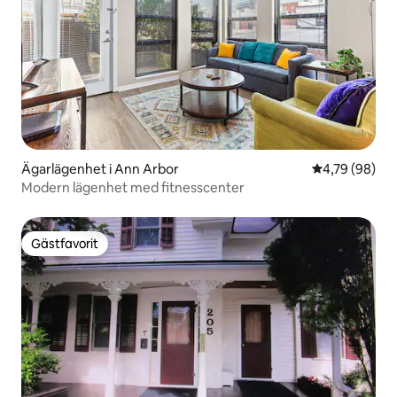
Ägarlägenhet i Ann Arbor
4,79 av 5 i g
4,79 (98)
Modern lägenhet med fitnesscenter
Gästfavorit
Gästfavorit