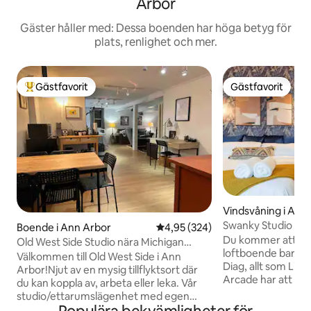
Arbor
Gäster håller med: Dessa boenden har höga betyg för
plats, renlighet och mer.
Gästfavorit
Gästfavorit
Populär gästfavorit
Gästfavorit
Vindsvåning i Ann
Swanky Studio - H
Boende i Ann Arbor
4,95 av 5 i genomsnittligt bety
4,95 (324)
KING BED!
Du kommer att äls
Old West Side Studio nära Michigan
loftboende bara n
Stadium
Välkommen till Old West Side i Ann
Diag, allt som Libe
Arbor!Njut av en mysig tillflyktsort där
Arcade har att er
du kan koppla av, arbeta eller leka. Vår
mer! Det här boen
studio/ettarumslägenhet med egen
med stämningsfull 
ingång ligger 1,6 km från Michigan