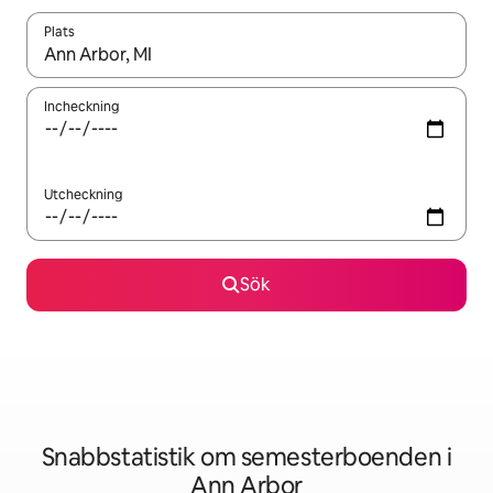
Plats
När resultaten är tillgängliga kan du navigera med upp- och ned
Incheckning
Utcheckning
Sök
Snabbstatistik om semesterboenden i
Ann Arbor