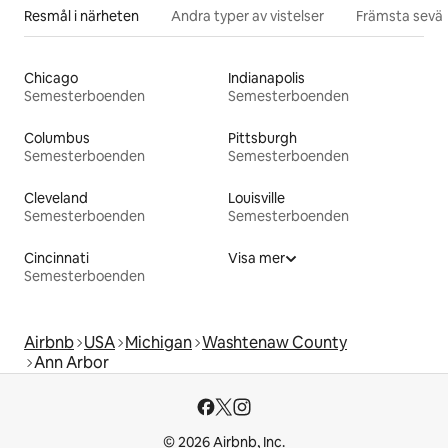
Resmål i närheten
Andra typer av vistelser
Främsta sevär
Chicago
Indianapolis
Semesterboenden
Semesterboenden
Columbus
Pittsburgh
Semesterboenden
Semesterboenden
Cleveland
Louisville
Semesterboenden
Semesterboenden
Cincinnati
Visa mer
Semesterboenden
Airbnb
USA
Michigan
Washtenaw County
Ann Arbor
© 2026 Airbnb, Inc.