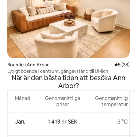
Boende i Ann Arbor
5 av 5 i g
5 (38)
Lyxigt boende i centrum, gångavstånd till UMich
När är den bästa tiden att besöka Ann
Arbor?
Månad
Genomsnittliga
Genomsnittlig
priser
temperatur
Jan.
1 413 kr SEK
−3 °C