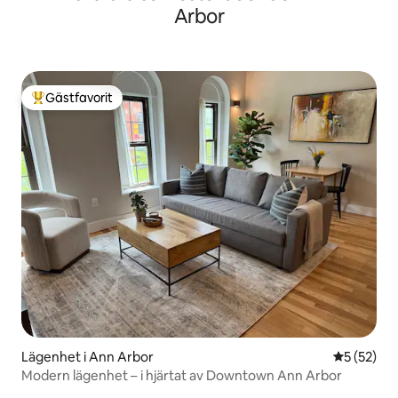
Arbor
Gästfavorit
Populär gästfavorit
Lägenhet i Ann Arbor
5 av 5 i g
5 (52)
Modern lägenhet – i hjärtat av Downtown Ann Arbor