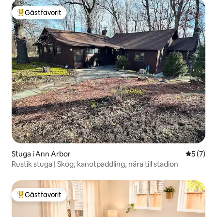
Gästfavorit
Populär gästfavorit
Stuga i Ann Arbor
5 av 5 i 
5 (7)
Rustik stuga | Skog, kanotpaddling, nära till stadion
Gästfavorit
Populär gästfavorit