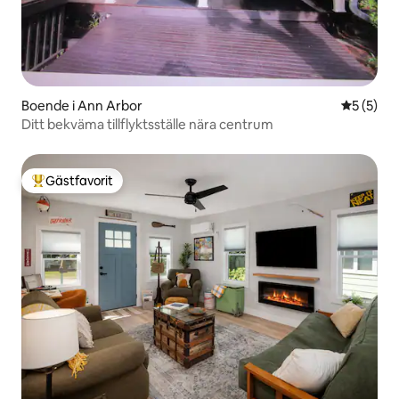
Boende i Ann Arbor
5 av 5 i 
5 (5)
Ditt bekväma tillflyktsställe nära centrum
Gästfavorit
Populär gästfavorit