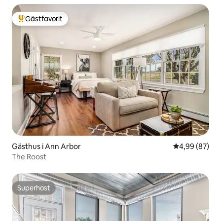
Gästfavorit
Populär gästfavorit
Gästhus i Ann Arbor
4,99 av 5 i g
4,99 (87)
The Roost
Superhost
Superhost