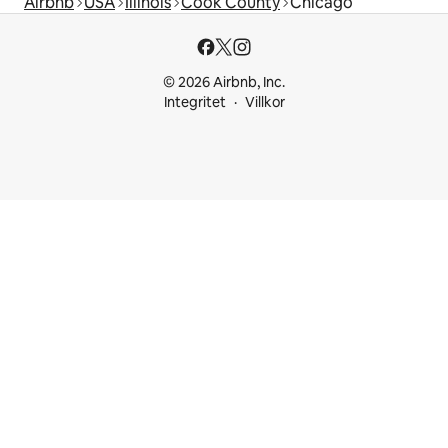
Airbnb
USA
Illinois
Cook County
Chicago
© 2026 Airbnb, Inc.
Integritet
Villkor