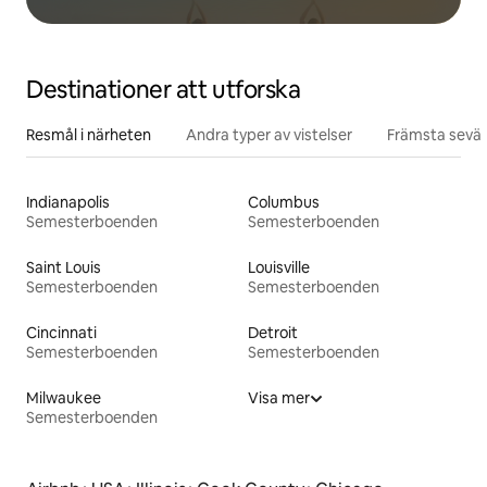
Destinationer att utforska
Resmål i närheten
Andra typer av vistelser
Främsta sevär
Indianapolis
Columbus
Semesterboenden
Semesterboenden
Saint Louis
Louisville
Semesterboenden
Semesterboenden
Cincinnati
Detroit
Semesterboenden
Semesterboenden
Milwaukee
Visa mer
Semesterboenden