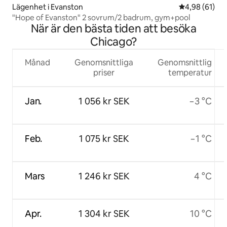
Lägenhet i Evanston
4,98 av 5 i g
4,98 (61)
"Hope of Evanston" 2 sovrum/2 badrum, gym+pool
När är den bästa tiden att besöka
Chicago?
Månad
Genomsnittliga
Genomsnittlig
priser
temperatur
Jan.
1 056 kr SEK
−3 °C
Feb.
1 075 kr SEK
−1 °C
Mars
1 246 kr SEK
4 °C
Apr.
1 304 kr SEK
10 °C