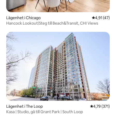
Lägenhet i Chicago
4,91 av 5 i g
4,91 (47)
Hancock Lookout|Steg till Beach&Transit, CHI Views
Lägenhet i The Loop
4,79 av 5 i ge
4,79 (371)
Kasa | Studio, gå till Grant Park | South Loop