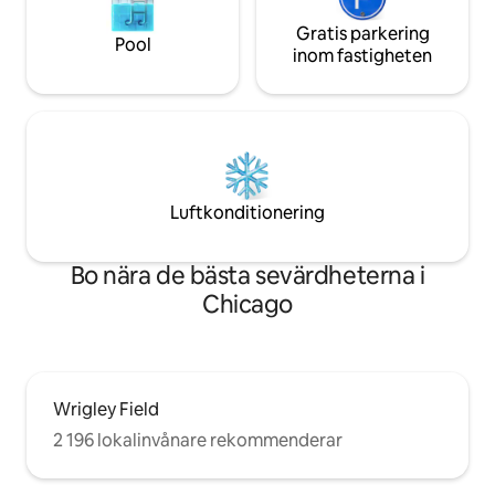
även ett rent garageutrymme (med
gratis EV-anslutning, om du skulle
Gratis parkering
Pool
behöva det) för 20 dollar/natt.
inom fastigheten
Luftkonditionering
Bo nära de bästa sevärdheterna i
Chicago
Wrigley Field
2 196 lokalinvånare rekommenderar