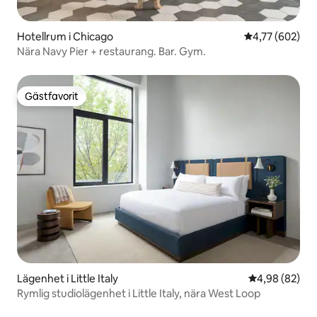
Hotellrum i Chicago
4,77 av 5 i ge
4,77 (602)
Nära Navy Pier + restaurang. Bar. Gym.
Gästfavorit
Gästfavorit
Lägenhet i Little Italy
4,98 av 5 i g
4,98 (82)
Rymlig studiolägenhet i Little Italy, nära West Loop