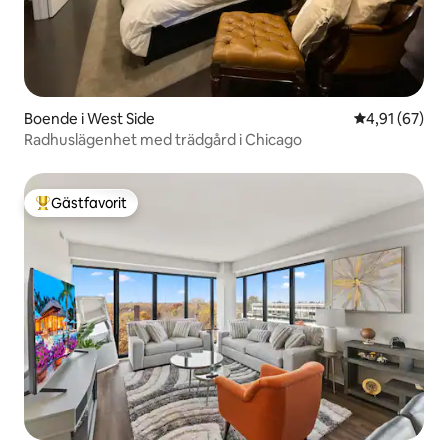
Boende i West Side
4,91 av 5 i g
4,91 (67)
Radhuslägenhet med trädgård i Chicago
Gästfavorit
Populär gästfavorit