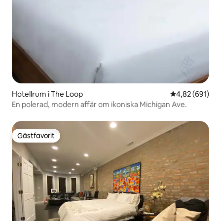
Hotellrum i The Loop
4,82 av 5 i ge
4,82 (691)
En polerad, modern affär om ikoniska Michigan Ave.
Gästfavorit
Gästfavorit