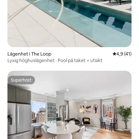
Lägenhet i The Loop
4,9 av 5 i 
4,9 (41)
Lyxig höghuslägenhet · Pool på taket + utsikt
Superhost
Superhost