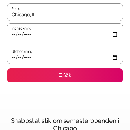
Plats
När resultaten är tillgängliga kan du navigera med upp- och ned
Incheckning
Utcheckning
Sök
Snabbstatistik om semesterboenden i
Chicago