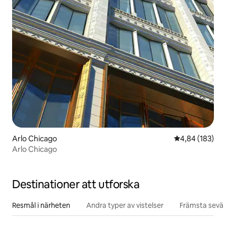
Arlo Chicago
4,84 av 5 i ge
4,84 (183)
Arlo Chicago
Destinationer att utforska
Resmål i närheten
Andra typer av vistelser
Främsta sevär