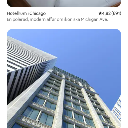
Hotellrum i Chicago
4,82 av 5 i ge
4,82 (691)
En polerad, modern affär om ikoniska Michigan Ave.