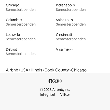
Chicago
Indianapolis
Semesterboenden
Semesterboenden
Columbus
Saint Louis
Semesterboenden
Semesterboenden
Louisville
Cincinnati
Semesterboenden
Semesterboenden
Detroit
Visa mer
Semesterboenden
Airbnb
USA
Illinois
Cook County
Chicago
© 2026 Airbnb, Inc.
Integritet
Villkor