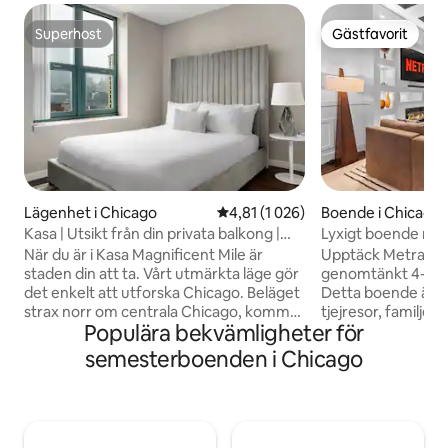
Superhost
Gästfavorit
Superhost
Gästfavorit
Lägenhet i Chicago
4,81 av 5 i genomsnittligt betyg
4,81 (1 026)
Boende i Chicago
Kasa | Utsikt från din privata balkong |
Lyxigt boende me
Chicago
spabad nära UCh
När du är i Kasa Magnificent Mile är
Upptäck Metra Hav
Center
staden din att ta. Vårt utmärkta läge gör
genomtänkt 4-rum
det enkelt att utforska Chicago. Beläget
Detta boende är id
strax norr om centrala Chicago, kommer
tjejresor, familj
Populära bekvämligheter för
du att vara bara några steg från Oak
yrkesverksamma el
Street Beach, en kort promenad till
som vill ha mysig komfort. 
semesterboenden i Chicago
Michigan Avenue och Millennium Park.
badkaret i spa-sti
Med fantastiska bekvämligheter är våra
uteplatsen på ba
lägenheter idealiska för längre vistelser
spis för mysiga kv
eller långa semestrar. Våra
grupp Några steg från Metra-stationen
teknikaktiverade lägenheter erbjuder
med ett direkttåg 