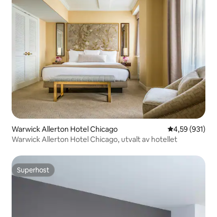
Warwick Allerton Hotel Chicago
4,59 av 5 i ge
4,59 (931)
Warwick Allerton Hotel Chicago, utvalt av hotellet
Superhost
Superhost