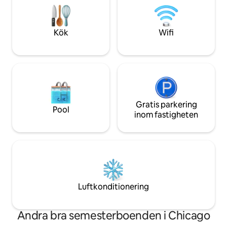
självincheckning kl. 16:00, gästsupport
minuter från Obam
dygnet runt via sms eller telefon och en
i Jackson Park, M
virtuell reception som nås via mobil
Industry och sjön
Kök
Wifi
enhet.
Gratis parkering
Pool
inom fastigheten
Luftkonditionering
Andra bra semesterboenden i Chicago