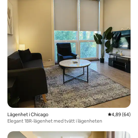
Lägenhet i Chicago
4,89 av 5 i g
4,89 (64)
Elegant 1BR-lägenhet med tvätt i lägenheten