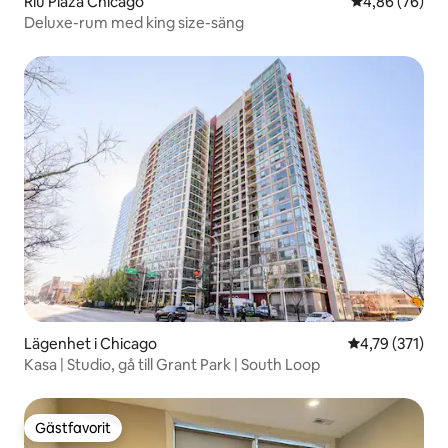
Riu Plaza Chicago
4,86 av 5 i g
4,86 (76)
Deluxe-rum med king size-säng
Lägenhet i Chicago
4,79 av 5 i ge
4,79 (371)
Kasa | Studio, gå till Grant Park | South Loop
Gästfavorit
Gästfavorit