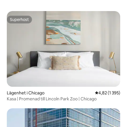
Superhost
Superhost
Lägenhet i Chicago
4,82 av 5 i gen
4,82 (1 395)
Kasa | Promenad till Lincoln Park Zoo | Chicago