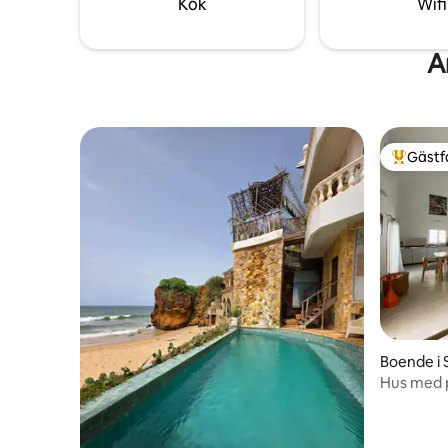
Kök
Wifi
A
Gästf
Populär 
Boende i
Hus med p