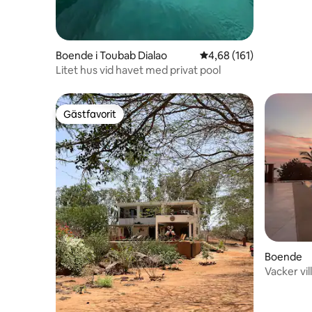
Boende i Toubab Dialao
4,68 av 5 i genomsnitt
4,68 (161)
Litet hus vid havet med privat pool
Gästfavorit
Gästfavorit
Boende
Vacker vil