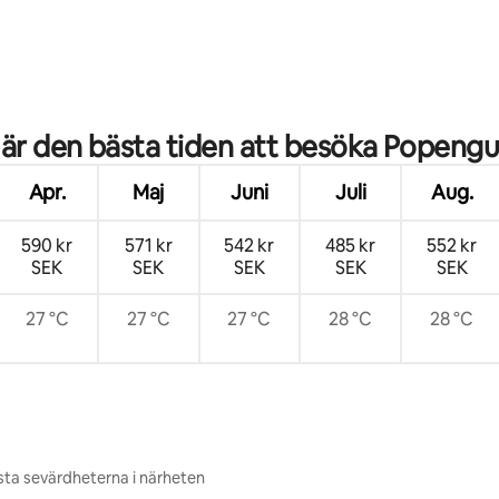
ttligt betyg, 6 omdömen
 är den bästa tiden att besöka Popengu
Apr.
Maj
Juni
Juli
Aug.
590 kr
571 kr
542 kr
485 kr
552 kr
SEK
SEK
SEK
SEK
SEK
27 °C
27 °C
27 °C
28 °C
28 °C
ta sevärdheterna i närheten