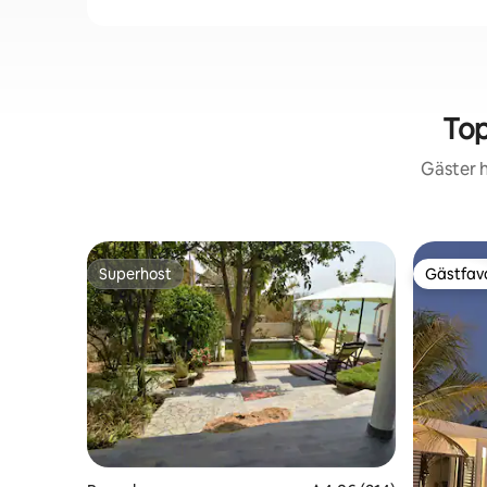
Top
Gäster h
Superhost
Gästfavo
Superhost
Gästfavo