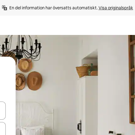
En del information har översatts automatiskt. 
Visa originalspråk
d upp- och nedåtpilarna eller utforska genom att trycka eller svepa.