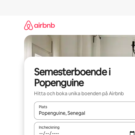
Hoppa
till
innehåll
Semesterboende i
Popenguine
Hitta och boka unika boenden på Airbnb
Plats
När resultaten är tillgängliga kan du navigera me
Incheckning