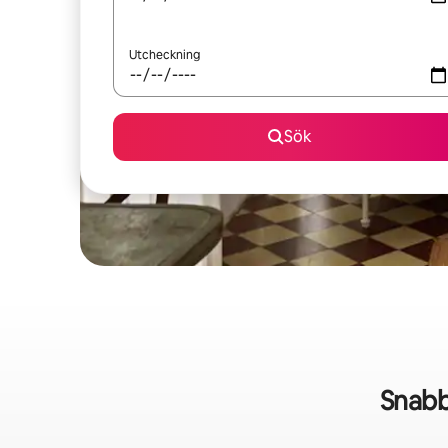
Utcheckning
Sök
Snabb