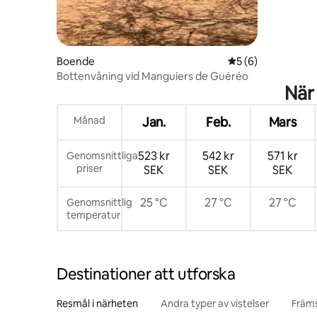
Boende
5 av 5 i genomsni
5 (6)
Bottenvåning vid Manguiers de Guéréo
När
Månad
Jan.
Feb.
Mars
523 kr
542 kr
571 kr
Genomsnittliga
priser
SEK
SEK
SEK
25 °C
27 °C
27 °C
Genomsnittlig
temperatur
Destinationer att utforska
Resmål i närheten
Andra typer av vistelser
Främs