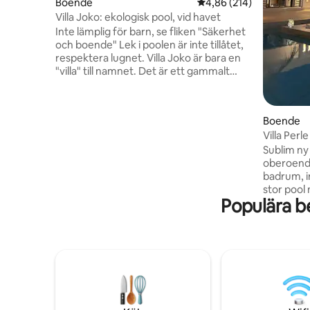
Boende
4,86 av 5 i genomsnitt
4,86 (214)
Villa Joko: ekologisk pool, vid havet
Inte lämplig för barn, se fliken "Säkerhet
och boende" Lek i poolen är inte tillåtet,
respektera lugnet. Villa Joko är bara en
"villa" till namnet. Det är ett gammalt
skjul från 60-talet, förvärvat 2008,
renoverat och förbättrat genom att jag
strävat efter att respektera dess unikhet
Boende
och äkthet. Den riktar sig till resenärer
Villa Perl
som söker en enkel, varm plats och nära
invånarnas liv. Resenärer som föredrar
Sublim ny 
komfort, modernitet och garanti för en
oberoende
vistelse utan oförutsedda händelser
badrum, i
kommer oundvikligen att bli besvikna.
stor pool
Populära b
lounge, sa
stort var
amerikansk
luftkondi
och avskil
semester 
från flygp
Nguerigne
Somone oc