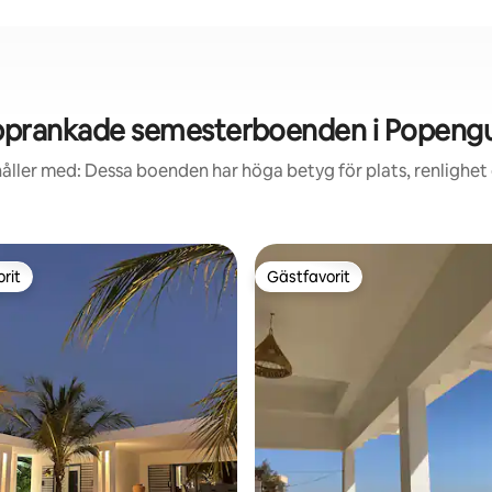
prankade semesterboenden i Popeng
åller med: Dessa boenden har höga betyg för plats, renlighet
rit
Gästfavorit
rit
Gästfavorit